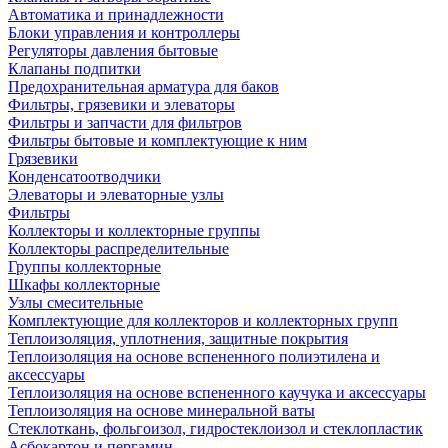
Автоматика и принадлежности
Блоки управления и контроллеры
Регуляторы давления бытовые
Клапаны подпитки
Предохранительная арматура для баков
Фильтры, грязевики и элеваторы
Фильтры и запчасти для фильтров
Фильтры бытовые и комплектующие к ним
Грязевики
Конденсатоотводчики
Элеваторы и элеваторные узлы
Фильтры
Коллекторы и коллекторные группы
Коллекторы распределительные
Группы коллекторные
Шкафы коллекторные
Узлы смесительные
Комплектующие для коллекторов и коллекторных групп
Теплоизоляция, уплотнения, защитные покрытия
Теплоизоляция на основе вспененного полиэтилена и
аксессуары
Теплоизоляция на основе вспененного каучука и аксессуары
Теплоизоляция на основе минеральной ваты
Стеклоткань, фольгоизол, гидростеклоизол и стеклопластик
Асбокартон и пергамин