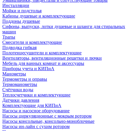
Умывальники, пьедесталы и сопутствующие товары
Инсталляции
Мойки и подстолья
Кабины душевые и комплектующие
Поддоны душевые
Сифоны, выпуски, лотки душевые и шланги для стиральных
машин
Трапы
Смесители и комплектующие
Подводка гибкая
Полотенцесушители и комплектующие
Вентиляторы, вентиляционные решетки и лючки
Мебель для ванных комнат и аксессуары
Приборы учета и КИПиА
Манометры
Термометры и оправы
Термоманометры
Счётчики воды
Теплосчетчики и комплектующие
Датчики давления
Комплектующие для КИПиА
Насосы и насосное оборудование
Насосы циркуляционные с мокрым ротором
Насосы консольные, консольно-моноблочные
Насосы ин-лайн с сухим ротором