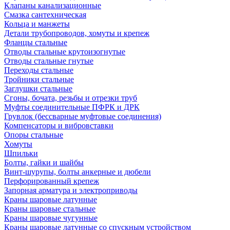
Клапаны канализационные
Смазка сантехническая
Кольца и манжеты
Детали трубопроводов, хомуты и крепеж
Фланцы стальные
Отводы стальные крутоизогнутые
Отводы стальные гнутые
Переходы стальные
Тройники стальные
Заглушки стальные
Сгоны, бочата, резьбы и отрезки труб
Муфты соединительные ПФРК и ДРК
Грувлок (бессварные муфтовые соединения)
Компенсаторы и вибровставки
Опоры стальные
Хомуты
Шпильки
Болты, гайки и шайбы
Винт-шурупы, болты анкерные и дюбели
Перфорированный крепеж
Запорная арматура и электроприводы
Краны шаровые латунные
Краны шаровые стальные
Краны шаровые чугунные
Краны шаровые латунные со спускным устройством