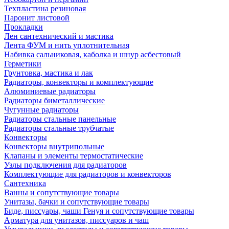
Техпластина резиновая
Паронит листовой
Прокладки
Лен сантехнический и мастика
Лента ФУМ и нить уплотнительная
Набивка сальниковая, каболка и шнур асбестовый
Герметики
Грунтовка, мастика и лак
Радиаторы, конвекторы и комплектующие
Алюминиевые радиаторы
Радиаторы биметаллические
Чугунные радиаторы
Радиаторы стальные панельные
Радиаторы стальные трубчатые
Конвекторы
Конвекторы внутрипольные
Клапаны и элементы термостатические
Узлы подключения для радиаторов
Комплектующие для радиаторов и конвекторов
Сантехника
Ванны и сопутствующие товары
Унитазы, бачки и сопутствующие товары
Биде, писсуары, чаши Генуя и сопутствующие товары
Арматура для унитазов, писсуаров и чаш