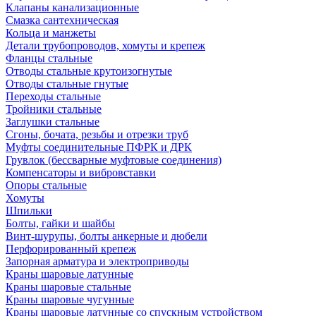
Клапаны канализационные
Смазка сантехническая
Кольца и манжеты
Детали трубопроводов, хомуты и крепеж
Фланцы стальные
Отводы стальные крутоизогнутые
Отводы стальные гнутые
Переходы стальные
Тройники стальные
Заглушки стальные
Сгоны, бочата, резьбы и отрезки труб
Муфты соединительные ПФРК и ДРК
Грувлок (бессварные муфтовые соединения)
Компенсаторы и вибровставки
Опоры стальные
Хомуты
Шпильки
Болты, гайки и шайбы
Винт-шурупы, болты анкерные и дюбели
Перфорированный крепеж
Запорная арматура и электроприводы
Краны шаровые латунные
Краны шаровые стальные
Краны шаровые чугунные
Краны шаровые латунные со спускным устройством