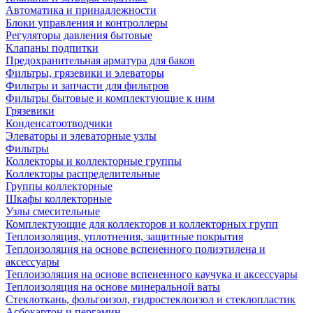
Автоматика и принадлежности
Блоки управления и контроллеры
Регуляторы давления бытовые
Клапаны подпитки
Предохранительная арматура для баков
Фильтры, грязевики и элеваторы
Фильтры и запчасти для фильтров
Фильтры бытовые и комплектующие к ним
Грязевики
Конденсатоотводчики
Элеваторы и элеваторные узлы
Фильтры
Коллекторы и коллекторные группы
Коллекторы распределительные
Группы коллекторные
Шкафы коллекторные
Узлы смесительные
Комплектующие для коллекторов и коллекторных групп
Теплоизоляция, уплотнения, защитные покрытия
Теплоизоляция на основе вспененного полиэтилена и
аксессуары
Теплоизоляция на основе вспененного каучука и аксессуары
Теплоизоляция на основе минеральной ваты
Стеклоткань, фольгоизол, гидростеклоизол и стеклопластик
Асбокартон и пергамин