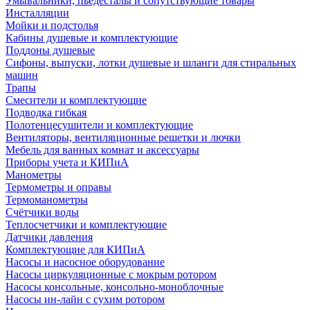
Умывальники, пьедесталы и сопутствующие товары
Инсталляции
Мойки и подстолья
Кабины душевые и комплектующие
Поддоны душевые
Сифоны, выпуски, лотки душевые и шланги для стиральных
машин
Трапы
Смесители и комплектующие
Подводка гибкая
Полотенцесушители и комплектующие
Вентиляторы, вентиляционные решетки и лючки
Мебель для ванных комнат и аксессуары
Приборы учета и КИПиА
Манометры
Термометры и оправы
Термоманометры
Счётчики воды
Теплосчетчики и комплектующие
Датчики давления
Комплектующие для КИПиА
Насосы и насосное оборудование
Насосы циркуляционные с мокрым ротором
Насосы консольные, консольно-моноблочные
Насосы ин-лайн с сухим ротором