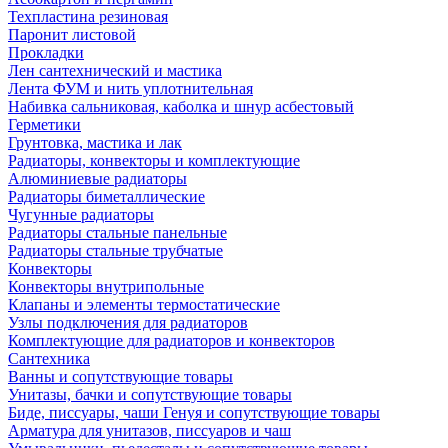
Техпластина резиновая
Паронит листовой
Прокладки
Лен сантехнический и мастика
Лента ФУМ и нить уплотнительная
Набивка сальниковая, каболка и шнур асбестовый
Герметики
Грунтовка, мастика и лак
Радиаторы, конвекторы и комплектующие
Алюминиевые радиаторы
Радиаторы биметаллические
Чугунные радиаторы
Радиаторы стальные панельные
Радиаторы стальные трубчатые
Конвекторы
Конвекторы внутрипольные
Клапаны и элементы термостатические
Узлы подключения для радиаторов
Комплектующие для радиаторов и конвекторов
Сантехника
Ванны и сопутствующие товары
Унитазы, бачки и сопутствующие товары
Биде, писсуары, чаши Генуя и сопутствующие товары
Арматура для унитазов, писсуаров и чаш