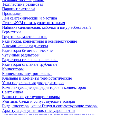
Техпластина резиновая
Паронит листовой
Прокладки
Лен сантехнический и мастика
Лента ФУМ и нить уплотнительная
Набивка сальниковая, каболка и шнур асбестовый
Герметики
Грунтовка, мастика и лак
Радиаторы, конвекторы и комплектующие
Алюминиевые радиаторы
Радиаторы биметаллические
Чугунные радиаторы
Радиаторы стальные панельные
Радиаторы стальные трубчатые
Конвекторы
Конвекторы внутрипольные
Клапаны и элементы термостатические
Узлы подключения для радиаторов
Комплектующие для радиаторов и конвекторов
Сантехника
Ванны и сопутствующие товары
Унитазы, бачки и сопутствующие товары
Биде, писсуары, чаши Генуя и сопутствующие товары
Арматура для унитазов, писсуаров и чаш