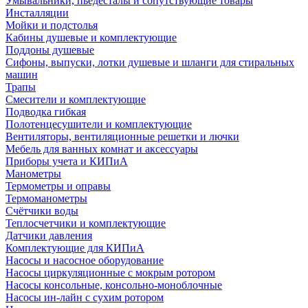
Умывальники, пьедесталы и сопутствующие товары
Инсталляции
Мойки и подстолья
Кабины душевые и комплектующие
Поддоны душевые
Сифоны, выпуски, лотки душевые и шланги для стиральных
машин
Трапы
Смесители и комплектующие
Подводка гибкая
Полотенцесушители и комплектующие
Вентиляторы, вентиляционные решетки и лючки
Мебель для ванных комнат и аксессуары
Приборы учета и КИПиА
Манометры
Термометры и оправы
Термоманометры
Счётчики воды
Теплосчетчики и комплектующие
Датчики давления
Комплектующие для КИПиА
Насосы и насосное оборудование
Насосы циркуляционные с мокрым ротором
Насосы консольные, консольно-моноблочные
Насосы ин-лайн с сухим ротором