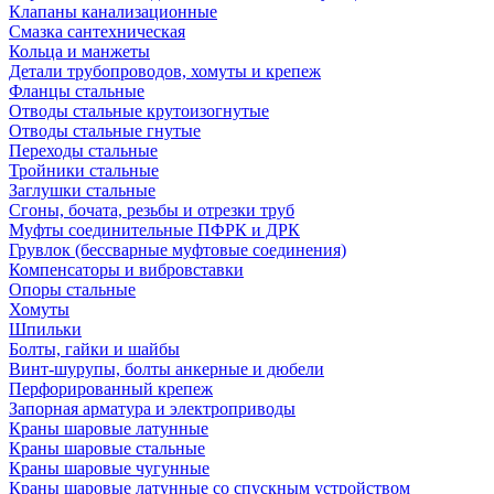
Клапаны канализационные
Смазка сантехническая
Кольца и манжеты
Детали трубопроводов, хомуты и крепеж
Фланцы стальные
Отводы стальные крутоизогнутые
Отводы стальные гнутые
Переходы стальные
Тройники стальные
Заглушки стальные
Сгоны, бочата, резьбы и отрезки труб
Муфты соединительные ПФРК и ДРК
Грувлок (бессварные муфтовые соединения)
Компенсаторы и вибровставки
Опоры стальные
Хомуты
Шпильки
Болты, гайки и шайбы
Винт-шурупы, болты анкерные и дюбели
Перфорированный крепеж
Запорная арматура и электроприводы
Краны шаровые латунные
Краны шаровые стальные
Краны шаровые чугунные
Краны шаровые латунные со спускным устройством