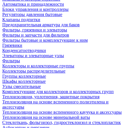
Автоматика и принадлежности
Блоки управления и контроллеры
Регуляторы давления бытовые
Клапаны подпитки
Предохранительная арматура для баков
Фильтры, грязевики и элеваторы
Фильтры и запчасти для фильтров
Фильтры бытовые и комплектующие к ним
Грязевики
Конденсатоотводчики
Элеваторы и элеваторные узлы
Фильтры
Коллекторы и коллекторные группы
Коллекторы распределительные
Группы коллекторные
Шкафы коллекторные
Узлы смесительные
Комплектующие для коллекторов и коллекторных групп
Теплоизоляция, уплотнения, защитные покрытия
Теплоизоляция на основе вспененного полиэтилена и
аксессуары
Теплоизоляция на основе вспененного каучука и аксессуары
Теплоизоляция на основе минеральной ваты
Стеклоткань, фольгоизол, гидростеклоизол и стеклопластик
Асбокартон и пергамин