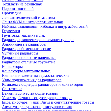
Техпластина резиновая
Паронит листовой
Прокладки
Лен сантехнический и мастика
Лента ФУМ и нить уплотнительная
Набивка сальниковая, каболка и шнур асбестовый
Герметики
Грунтовка, мастика и лак
Радиаторы, конвекторы и комплектующие
Алюминиевые радиаторы
Радиаторы биметаллические
Чугунные радиаторы
Радиаторы стальные панельные
Радиаторы стальные трубчатые
Конвекторы
Конвекторы внутрипольные
Клапаны и элементы термостатические
Узлы подключения для радиаторов
Комплектующие для радиаторов и конвекторов
Сантехника
Ванны и сопутствующие товары
Унитазы, бачки и сопутствующие товары
Биде, писсуары, чаши Генуя и сопутствующие товары
Арматура для унитазов, писсуаров и чаш