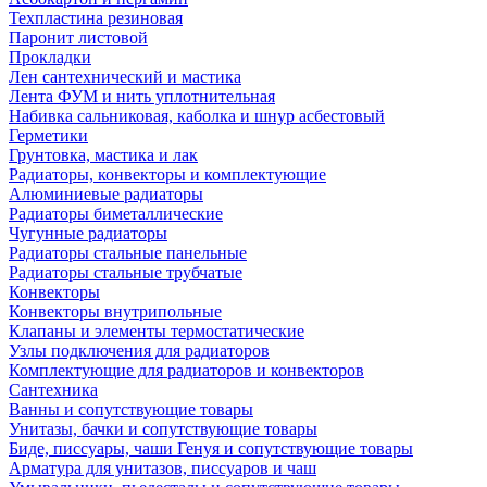
Техпластина резиновая
Паронит листовой
Прокладки
Лен сантехнический и мастика
Лента ФУМ и нить уплотнительная
Набивка сальниковая, каболка и шнур асбестовый
Герметики
Грунтовка, мастика и лак
Радиаторы, конвекторы и комплектующие
Алюминиевые радиаторы
Радиаторы биметаллические
Чугунные радиаторы
Радиаторы стальные панельные
Радиаторы стальные трубчатые
Конвекторы
Конвекторы внутрипольные
Клапаны и элементы термостатические
Узлы подключения для радиаторов
Комплектующие для радиаторов и конвекторов
Сантехника
Ванны и сопутствующие товары
Унитазы, бачки и сопутствующие товары
Биде, писсуары, чаши Генуя и сопутствующие товары
Арматура для унитазов, писсуаров и чаш