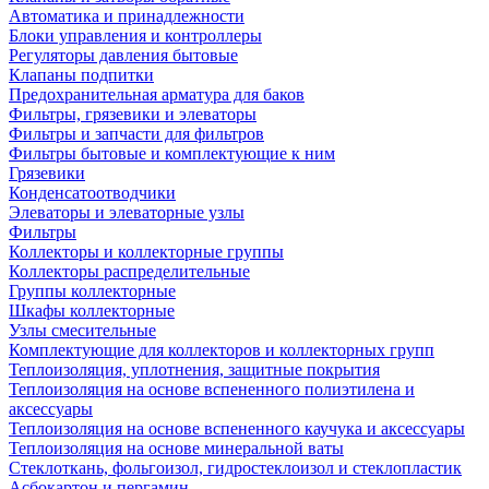
Автоматика и принадлежности
Блоки управления и контроллеры
Регуляторы давления бытовые
Клапаны подпитки
Предохранительная арматура для баков
Фильтры, грязевики и элеваторы
Фильтры и запчасти для фильтров
Фильтры бытовые и комплектующие к ним
Грязевики
Конденсатоотводчики
Элеваторы и элеваторные узлы
Фильтры
Коллекторы и коллекторные группы
Коллекторы распределительные
Группы коллекторные
Шкафы коллекторные
Узлы смесительные
Комплектующие для коллекторов и коллекторных групп
Теплоизоляция, уплотнения, защитные покрытия
Теплоизоляция на основе вспененного полиэтилена и
аксессуары
Теплоизоляция на основе вспененного каучука и аксессуары
Теплоизоляция на основе минеральной ваты
Стеклоткань, фольгоизол, гидростеклоизол и стеклопластик
Асбокартон и пергамин