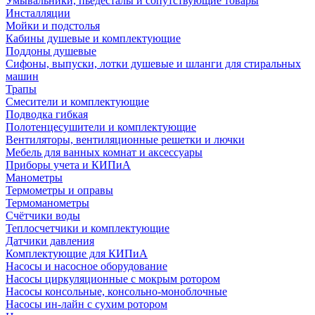
Умывальники, пьедесталы и сопутствующие товары
Инсталляции
Мойки и подстолья
Кабины душевые и комплектующие
Поддоны душевые
Сифоны, выпуски, лотки душевые и шланги для стиральных
машин
Трапы
Смесители и комплектующие
Подводка гибкая
Полотенцесушители и комплектующие
Вентиляторы, вентиляционные решетки и лючки
Мебель для ванных комнат и аксессуары
Приборы учета и КИПиА
Манометры
Термометры и оправы
Термоманометры
Счётчики воды
Теплосчетчики и комплектующие
Датчики давления
Комплектующие для КИПиА
Насосы и насосное оборудование
Насосы циркуляционные с мокрым ротором
Насосы консольные, консольно-моноблочные
Насосы ин-лайн с сухим ротором