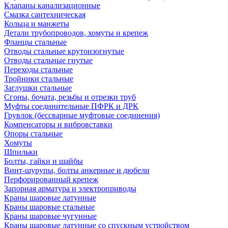
Клапаны канализационные
Смазка сантехническая
Кольца и манжеты
Детали трубопроводов, хомуты и крепеж
Фланцы стальные
Отводы стальные крутоизогнутые
Отводы стальные гнутые
Переходы стальные
Тройники стальные
Заглушки стальные
Сгоны, бочата, резьбы и отрезки труб
Муфты соединительные ПФРК и ДРК
Грувлок (бессварные муфтовые соединения)
Компенсаторы и вибровставки
Опоры стальные
Хомуты
Шпильки
Болты, гайки и шайбы
Винт-шурупы, болты анкерные и дюбели
Перфорированный крепеж
Запорная арматура и электроприводы
Краны шаровые латунные
Краны шаровые стальные
Краны шаровые чугунные
Краны шаровые латунные со спускным устройством