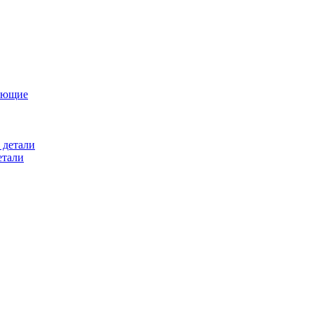
ующие
 детали
етали