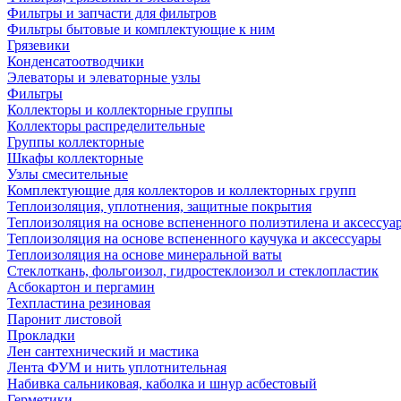
Фильтры и запчасти для фильтров
Фильтры бытовые и комплектующие к ним
Грязевики
Конденсатоотводчики
Элеваторы и элеваторные узлы
Фильтры
Коллекторы и коллекторные группы
Коллекторы распределительные
Группы коллекторные
Шкафы коллекторные
Узлы смесительные
Комплектующие для коллекторов и коллекторных групп
Теплоизоляция, уплотнения, защитные покрытия
Теплоизоляция на основе вспененного полиэтилена и аксессуа
Теплоизоляция на основе вспененного каучука и аксессуары
Теплоизоляция на основе минеральной ваты
Стеклоткань, фольгоизол, гидростеклоизол и стеклопластик
Асбокартон и пергамин
Техпластина резиновая
Паронит листовой
Прокладки
Лен сантехнический и мастика
Лента ФУМ и нить уплотнительная
Набивка сальниковая, каболка и шнур асбестовый
Герметики