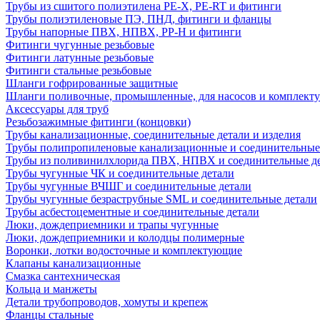
Трубы из сшитого полиэтилена PE-X, PE-RT и фитинги
Трубы полиэтиленовые ПЭ, ПНД, фитинги и фланцы
Трубы напорные ПВХ, НПВХ, PP-H и фитинги
Фитинги чугунные резьбовые
Фитинги латунные резьбовые
Фитинги стальные резьбовые
Шланги гофрированные защитные
Шланги поливочные, промышленные, для насосов и комплект
Аксессуары для труб
Резьбозажимные фитинги (концовки)
Трубы канализационные, соединительные детали и изделия
Трубы полипропиленовые канализационные и соединительные
Трубы из поливинилхлорида ПВХ, НПВХ и соединительные д
Трубы чугунные ЧК и соединительные детали
Трубы чугунные ВЧШГ и соединительные детали
Трубы чугунные безраструбные SML и соединительные детали
Трубы асбестоцементные и соединительные детали
Люки, дождеприемники и трапы чугунные
Люки, дождеприемники и колодцы полимерные
Воронки, лотки водосточные и комплектующие
Клапаны канализационные
Смазка сантехническая
Кольца и манжеты
Детали трубопроводов, хомуты и крепеж
Фланцы стальные