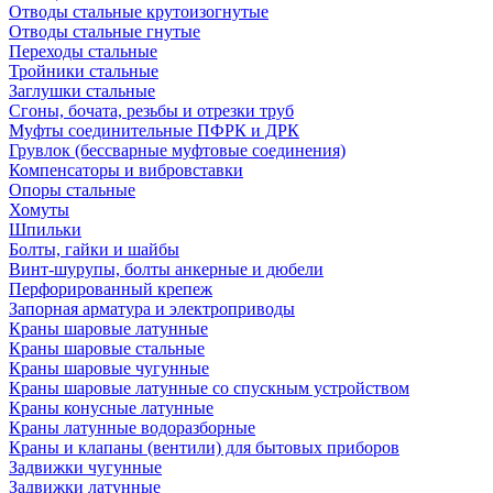
Отводы стальные крутоизогнутые
Отводы стальные гнутые
Переходы стальные
Тройники стальные
Заглушки стальные
Сгоны, бочата, резьбы и отрезки труб
Муфты соединительные ПФРК и ДРК
Грувлок (бессварные муфтовые соединения)
Компенсаторы и вибровставки
Опоры стальные
Хомуты
Шпильки
Болты, гайки и шайбы
Винт-шурупы, болты анкерные и дюбели
Перфорированный крепеж
Запорная арматура и электроприводы
Краны шаровые латунные
Краны шаровые стальные
Краны шаровые чугунные
Краны шаровые латунные со спускным устройством
Краны конусные латунные
Краны латунные водоразборные
Краны и клапаны (вентили) для бытовых приборов
Задвижки чугунные
Задвижки латунные