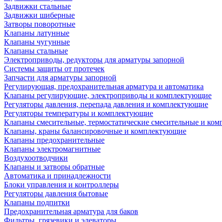
Задвижки стальные
Задвижки шиберные
Затворы поворотные
Клапаны латунные
Клапаны чугунные
Клапаны стальные
Электроприводы, редукторы для арматуры запорной
Системы защиты от протечек
Запчасти для арматуры запорной
Регулирующая, предохранительная арматура и автоматика
Клапаны регулирующие, электроприводы и комплектующие
Регуляторы давления, перепада давления и комплектующие
Регуляторы температуры и комплектующие
Клапаны смесительные, термостатические смесительные и ко
Клапаны, краны балансировочные и комплектующие
Клапаны предохранительные
Клапаны электромагнитные
Воздухоотводчики
Клапаны и затворы обратные
Автоматика и принадлежности
Блоки управления и контроллеры
Регуляторы давления бытовые
Клапаны подпитки
Предохранительная арматура для баков
Фильтры, грязевики и элеваторы