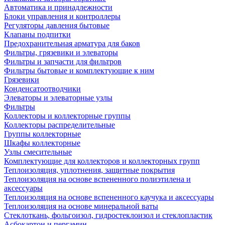
Автоматика и принадлежности
Блоки управления и контроллеры
Регуляторы давления бытовые
Клапаны подпитки
Предохранительная арматура для баков
Фильтры, грязевики и элеваторы
Фильтры и запчасти для фильтров
Фильтры бытовые и комплектующие к ним
Грязевики
Конденсатоотводчики
Элеваторы и элеваторные узлы
Фильтры
Коллекторы и коллекторные группы
Коллекторы распределительные
Группы коллекторные
Шкафы коллекторные
Узлы смесительные
Комплектующие для коллекторов и коллекторных групп
Теплоизоляция, уплотнения, защитные покрытия
Теплоизоляция на основе вспененного полиэтилена и
аксессуары
Теплоизоляция на основе вспененного каучука и аксессуары
Теплоизоляция на основе минеральной ваты
Стеклоткань, фольгоизол, гидростеклоизол и стеклопластик
Асбокартон и пергамин