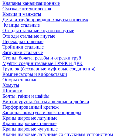
Клапаны канализационные
Смазка сантехническая
Кольца и манжеты
Детали трубопроводов, хомуты и крепеж
Фланцы стальные
Отводы стальные крутоизогнутые
Отводы стальные гнутые
Переходы стальные
Тройники стальные
Заглушки стальные
Сгоны, бочата, резьбы и отрезки труб
Муфты соединительные ПФРК и ДРК
Грувлок (бессварные муфтовые соединения)
Компенсаторы и вибровставки
Опоры стальные
Хомуты
Шпильки
Болты, гайки и шайбы
Винт-шурупы, болты анкерные и дюбели
Перфорированный крепеж
Запорная арматура и электроприводы
Краны шаровые латунные
Краны шаровые стальные
Краны шаровые чугунные
Краны шаровые латунные со спускным устройством