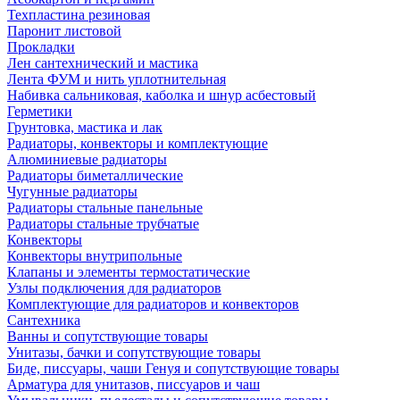
Техпластина резиновая
Паронит листовой
Прокладки
Лен сантехнический и мастика
Лента ФУМ и нить уплотнительная
Набивка сальниковая, каболка и шнур асбестовый
Герметики
Грунтовка, мастика и лак
Радиаторы, конвекторы и комплектующие
Алюминиевые радиаторы
Радиаторы биметаллические
Чугунные радиаторы
Радиаторы стальные панельные
Радиаторы стальные трубчатые
Конвекторы
Конвекторы внутрипольные
Клапаны и элементы термостатические
Узлы подключения для радиаторов
Комплектующие для радиаторов и конвекторов
Сантехника
Ванны и сопутствующие товары
Унитазы, бачки и сопутствующие товары
Биде, писсуары, чаши Генуя и сопутствующие товары
Арматура для унитазов, писсуаров и чаш