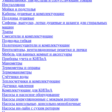
Умывальники, пьедесталы и сопутствующие товары
Инсталляции
Мойки и подстолья
Кабины душевые и комплектующие
Поддоны душевые
Сифоны, выпуски, лотки душевые и шланги для стиральных
машин
Трапы
Смесители и комплектующие
Подводка гибкая
Полотенцесушители и комплектующие
Вентиляторы, вентиляционные решетки и лючки
Мебель для ванных комнат и аксессуары
Приборы учета и КИПиА
Манометры
Термометры и оправы
Термоманометры
Счётчики воды
Теплосчетчики и комплектующие
Датчики давления
Комплектующие для КИПиА
Насосы и насосное оборудование
Насосы циркуляционные с мокрым ротором
Насосы консольные, консольно-моноблочные
Насосы ин-лайн с сухим ротором