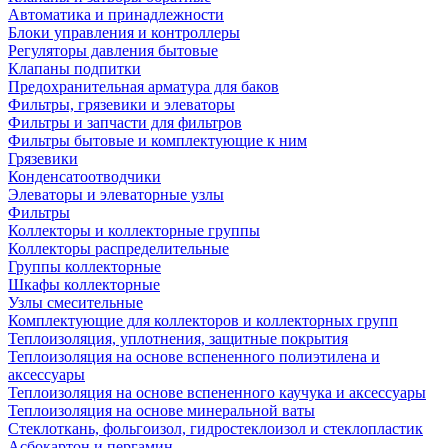
Автоматика и принадлежности
Блоки управления и контроллеры
Регуляторы давления бытовые
Клапаны подпитки
Предохранительная арматура для баков
Фильтры, грязевики и элеваторы
Фильтры и запчасти для фильтров
Фильтры бытовые и комплектующие к ним
Грязевики
Конденсатоотводчики
Элеваторы и элеваторные узлы
Фильтры
Коллекторы и коллекторные группы
Коллекторы распределительные
Группы коллекторные
Шкафы коллекторные
Узлы смесительные
Комплектующие для коллекторов и коллекторных групп
Теплоизоляция, уплотнения, защитные покрытия
Теплоизоляция на основе вспененного полиэтилена и
аксессуары
Теплоизоляция на основе вспененного каучука и аксессуары
Теплоизоляция на основе минеральной ваты
Стеклоткань, фольгоизол, гидростеклоизол и стеклопластик
Асбокартон и пергамин