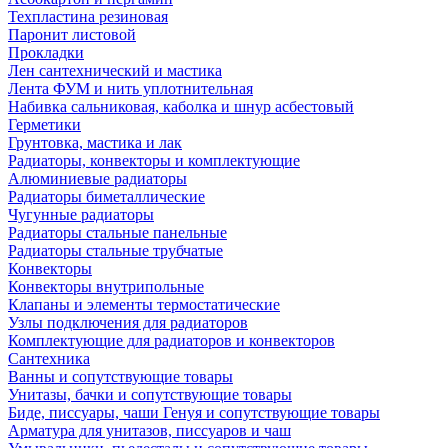
Техпластина резиновая
Паронит листовой
Прокладки
Лен сантехнический и мастика
Лента ФУМ и нить уплотнительная
Набивка сальниковая, каболка и шнур асбестовый
Герметики
Грунтовка, мастика и лак
Радиаторы, конвекторы и комплектующие
Алюминиевые радиаторы
Радиаторы биметаллические
Чугунные радиаторы
Радиаторы стальные панельные
Радиаторы стальные трубчатые
Конвекторы
Конвекторы внутрипольные
Клапаны и элементы термостатические
Узлы подключения для радиаторов
Комплектующие для радиаторов и конвекторов
Сантехника
Ванны и сопутствующие товары
Унитазы, бачки и сопутствующие товары
Биде, писсуары, чаши Генуя и сопутствующие товары
Арматура для унитазов, писсуаров и чаш