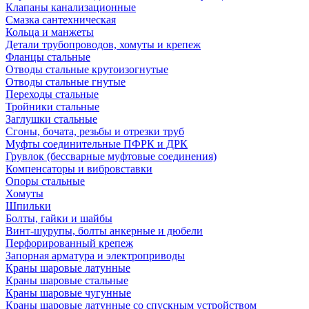
Клапаны канализационные
Смазка сантехническая
Кольца и манжеты
Детали трубопроводов, хомуты и крепеж
Фланцы стальные
Отводы стальные крутоизогнутые
Отводы стальные гнутые
Переходы стальные
Тройники стальные
Заглушки стальные
Сгоны, бочата, резьбы и отрезки труб
Муфты соединительные ПФРК и ДРК
Грувлок (бессварные муфтовые соединения)
Компенсаторы и вибровставки
Опоры стальные
Хомуты
Шпильки
Болты, гайки и шайбы
Винт-шурупы, болты анкерные и дюбели
Перфорированный крепеж
Запорная арматура и электроприводы
Краны шаровые латунные
Краны шаровые стальные
Краны шаровые чугунные
Краны шаровые латунные со спускным устройством