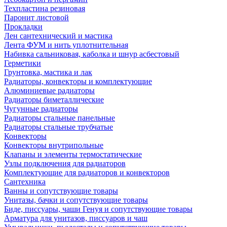
Техпластина резиновая
Паронит листовой
Прокладки
Лен сантехнический и мастика
Лента ФУМ и нить уплотнительная
Набивка сальниковая, каболка и шнур асбестовый
Герметики
Грунтовка, мастика и лак
Радиаторы, конвекторы и комплектующие
Алюминиевые радиаторы
Радиаторы биметаллические
Чугунные радиаторы
Радиаторы стальные панельные
Радиаторы стальные трубчатые
Конвекторы
Конвекторы внутрипольные
Клапаны и элементы термостатические
Узлы подключения для радиаторов
Комплектующие для радиаторов и конвекторов
Сантехника
Ванны и сопутствующие товары
Унитазы, бачки и сопутствующие товары
Биде, писсуары, чаши Генуя и сопутствующие товары
Арматура для унитазов, писсуаров и чаш