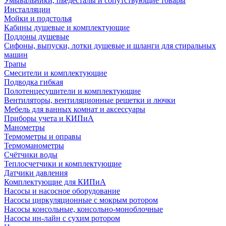
Умывальники, пьедесталы и сопутствующие товары
Инсталляции
Мойки и подстолья
Кабины душевые и комплектующие
Поддоны душевые
Сифоны, выпуски, лотки душевые и шланги для стиральных
машин
Трапы
Смесители и комплектующие
Подводка гибкая
Полотенцесушители и комплектующие
Вентиляторы, вентиляционные решетки и лючки
Мебель для ванных комнат и аксессуары
Приборы учета и КИПиА
Манометры
Термометры и оправы
Термоманометры
Счётчики воды
Теплосчетчики и комплектующие
Датчики давления
Комплектующие для КИПиА
Насосы и насосное оборудование
Насосы циркуляционные с мокрым ротором
Насосы консольные, консольно-моноблочные
Насосы ин-лайн с сухим ротором