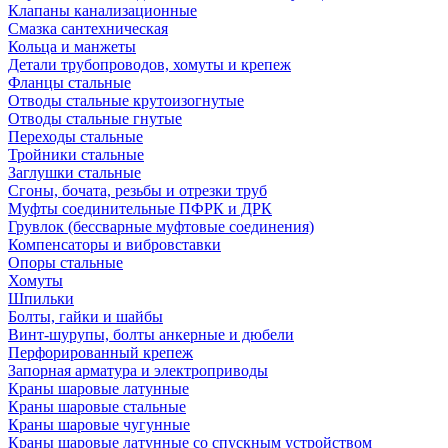
Клапаны канализационные
Смазка сантехническая
Кольца и манжеты
Детали трубопроводов, хомуты и крепеж
Фланцы стальные
Отводы стальные крутоизогнутые
Отводы стальные гнутые
Переходы стальные
Тройники стальные
Заглушки стальные
Сгоны, бочата, резьбы и отрезки труб
Муфты соединительные ПФРК и ДРК
Грувлок (бессварные муфтовые соединения)
Компенсаторы и вибровставки
Опоры стальные
Хомуты
Шпильки
Болты, гайки и шайбы
Винт-шурупы, болты анкерные и дюбели
Перфорированный крепеж
Запорная арматура и электроприводы
Краны шаровые латунные
Краны шаровые стальные
Краны шаровые чугунные
Краны шаровые латунные со спускным устройством