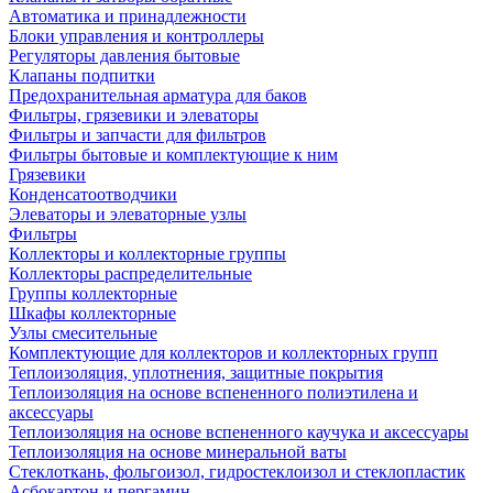
Автоматика и принадлежности
Блоки управления и контроллеры
Регуляторы давления бытовые
Клапаны подпитки
Предохранительная арматура для баков
Фильтры, грязевики и элеваторы
Фильтры и запчасти для фильтров
Фильтры бытовые и комплектующие к ним
Грязевики
Конденсатоотводчики
Элеваторы и элеваторные узлы
Фильтры
Коллекторы и коллекторные группы
Коллекторы распределительные
Группы коллекторные
Шкафы коллекторные
Узлы смесительные
Комплектующие для коллекторов и коллекторных групп
Теплоизоляция, уплотнения, защитные покрытия
Теплоизоляция на основе вспененного полиэтилена и
аксессуары
Теплоизоляция на основе вспененного каучука и аксессуары
Теплоизоляция на основе минеральной ваты
Стеклоткань, фольгоизол, гидростеклоизол и стеклопластик
Асбокартон и пергамин