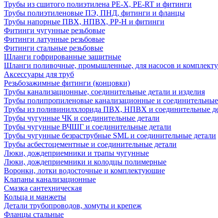
Трубы из сшитого полиэтилена PE-X, PE-RT и фитинги
Трубы полиэтиленовые ПЭ, ПНД, фитинги и фланцы
Трубы напорные ПВХ, НПВХ, PP-H и фитинги
Фитинги чугунные резьбовые
Фитинги латунные резьбовые
Фитинги стальные резьбовые
Шланги гофрированные защитные
Шланги поливочные, промышленные, для насосов и комплект
Аксессуары для труб
Резьбозажимные фитинги (концовки)
Трубы канализационные, соединительные детали и изделия
Трубы полипропиленовые канализационные и соединительные
Трубы из поливинилхлорида ПВХ, НПВХ и соединительные д
Трубы чугунные ЧК и соединительные детали
Трубы чугунные ВЧШГ и соединительные детали
Трубы чугунные безраструбные SML и соединительные детали
Трубы асбестоцементные и соединительные детали
Люки, дождеприемники и трапы чугунные
Люки, дождеприемники и колодцы полимерные
Воронки, лотки водосточные и комплектующие
Клапаны канализационные
Смазка сантехническая
Кольца и манжеты
Детали трубопроводов, хомуты и крепеж
Фланцы стальные