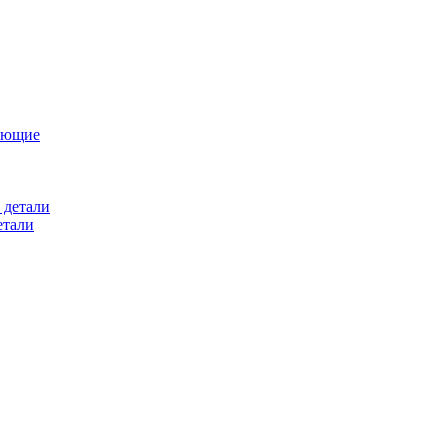
ующие
 детали
етали