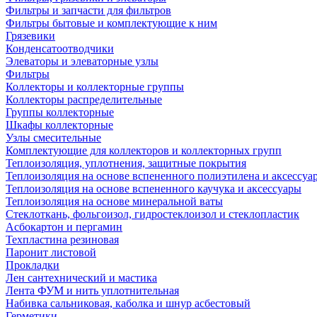
Фильтры и запчасти для фильтров
Фильтры бытовые и комплектующие к ним
Грязевики
Конденсатоотводчики
Элеваторы и элеваторные узлы
Фильтры
Коллекторы и коллекторные группы
Коллекторы распределительные
Группы коллекторные
Шкафы коллекторные
Узлы смесительные
Комплектующие для коллекторов и коллекторных групп
Теплоизоляция, уплотнения, защитные покрытия
Теплоизоляция на основе вспененного полиэтилена и аксессуа
Теплоизоляция на основе вспененного каучука и аксессуары
Теплоизоляция на основе минеральной ваты
Стеклоткань, фольгоизол, гидростеклоизол и стеклопластик
Асбокартон и пергамин
Техпластина резиновая
Паронит листовой
Прокладки
Лен сантехнический и мастика
Лента ФУМ и нить уплотнительная
Набивка сальниковая, каболка и шнур асбестовый
Герметики