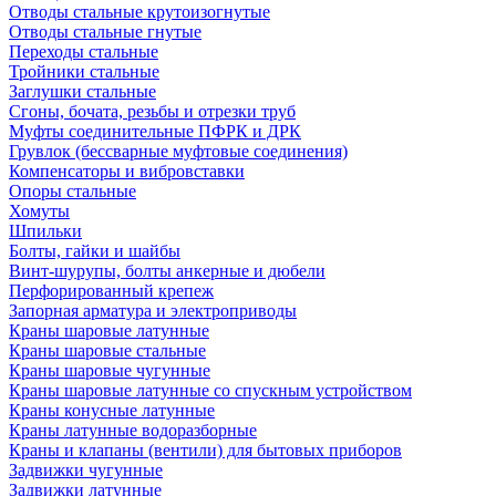
Отводы стальные крутоизогнутые
Отводы стальные гнутые
Переходы стальные
Тройники стальные
Заглушки стальные
Сгоны, бочата, резьбы и отрезки труб
Муфты соединительные ПФРК и ДРК
Грувлок (бессварные муфтовые соединения)
Компенсаторы и вибровставки
Опоры стальные
Хомуты
Шпильки
Болты, гайки и шайбы
Винт-шурупы, болты анкерные и дюбели
Перфорированный крепеж
Запорная арматура и электроприводы
Краны шаровые латунные
Краны шаровые стальные
Краны шаровые чугунные
Краны шаровые латунные со спускным устройством
Краны конусные латунные
Краны латунные водоразборные
Краны и клапаны (вентили) для бытовых приборов
Задвижки чугунные
Задвижки латунные