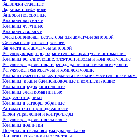
Задвижки стальные
Задвижки шиберные
Затворы поворотные
Клапаны латунные
Клапаны чугунные
Клапаны стальные
Электроприводы, редукторы для арматуры запорной
Системы защиты от протечек
Запчасти для арматуры запорной
Регулирующая, предохранительная арматура и автоматика
Клапаны регулирующие, электроприводы и комплектующие
Регуляторы давления, перепада давления и комплектующие
Регуляторы температуры и комплектующие
Клапаны смесительные, термостатические смесительные и ко
Клапаны, краны балансировочные и комплектующие
Клапаны предохранительные
Клапаны электромагнитные
Воздухоотводчики
Клапаны и затворы обратные
Автоматика и принадлежности
Блоки управления и контроллеры
Регуляторы давления бытовые
Клапаны подпитки
Предохранительная арматура для баков
Фильтры, грязевики и элеваторы