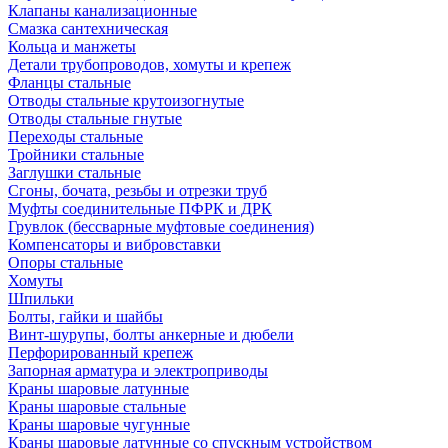
Клапаны канализационные
Смазка сантехническая
Кольца и манжеты
Детали трубопроводов, хомуты и крепеж
Фланцы стальные
Отводы стальные крутоизогнутые
Отводы стальные гнутые
Переходы стальные
Тройники стальные
Заглушки стальные
Сгоны, бочата, резьбы и отрезки труб
Муфты соединительные ПФРК и ДРК
Грувлок (бессварные муфтовые соединения)
Компенсаторы и вибровставки
Опоры стальные
Хомуты
Шпильки
Болты, гайки и шайбы
Винт-шурупы, болты анкерные и дюбели
Перфорированный крепеж
Запорная арматура и электроприводы
Краны шаровые латунные
Краны шаровые стальные
Краны шаровые чугунные
Краны шаровые латунные со спускным устройством