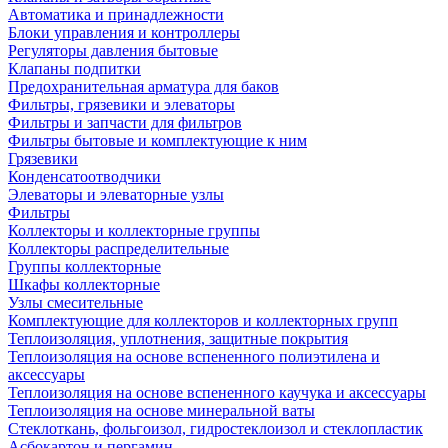
Автоматика и принадлежности
Блоки управления и контроллеры
Регуляторы давления бытовые
Клапаны подпитки
Предохранительная арматура для баков
Фильтры, грязевики и элеваторы
Фильтры и запчасти для фильтров
Фильтры бытовые и комплектующие к ним
Грязевики
Конденсатоотводчики
Элеваторы и элеваторные узлы
Фильтры
Коллекторы и коллекторные группы
Коллекторы распределительные
Группы коллекторные
Шкафы коллекторные
Узлы смесительные
Комплектующие для коллекторов и коллекторных групп
Теплоизоляция, уплотнения, защитные покрытия
Теплоизоляция на основе вспененного полиэтилена и
аксессуары
Теплоизоляция на основе вспененного каучука и аксессуары
Теплоизоляция на основе минеральной ваты
Стеклоткань, фольгоизол, гидростеклоизол и стеклопластик
Асбокартон и пергамин