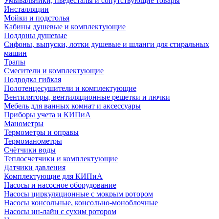
Умывальники, пьедесталы и сопутствующие товары
Инсталляции
Мойки и подстолья
Кабины душевые и комплектующие
Поддоны душевые
Сифоны, выпуски, лотки душевые и шланги для стиральных
машин
Трапы
Смесители и комплектующие
Подводка гибкая
Полотенцесушители и комплектующие
Вентиляторы, вентиляционные решетки и лючки
Мебель для ванных комнат и аксессуары
Приборы учета и КИПиА
Манометры
Термометры и оправы
Термоманометры
Счётчики воды
Теплосчетчики и комплектующие
Датчики давления
Комплектующие для КИПиА
Насосы и насосное оборудование
Насосы циркуляционные с мокрым ротором
Насосы консольные, консольно-моноблочные
Насосы ин-лайн с сухим ротором