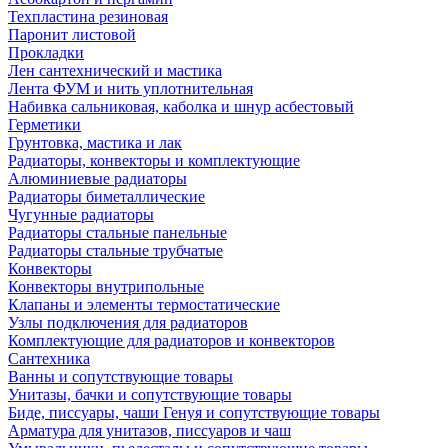
Техпластина резиновая
Паронит листовой
Прокладки
Лен сантехнический и мастика
Лента ФУМ и нить уплотнительная
Набивка сальниковая, каболка и шнур асбестовый
Герметики
Грунтовка, мастика и лак
Радиаторы, конвекторы и комплектующие
Алюминиевые радиаторы
Радиаторы биметаллические
Чугунные радиаторы
Радиаторы стальные панельные
Радиаторы стальные трубчатые
Конвекторы
Конвекторы внутрипольные
Клапаны и элементы термостатические
Узлы подключения для радиаторов
Комплектующие для радиаторов и конвекторов
Сантехника
Ванны и сопутствующие товары
Унитазы, бачки и сопутствующие товары
Биде, писсуары, чаши Генуя и сопутствующие товары
Арматура для унитазов, писсуаров и чаш