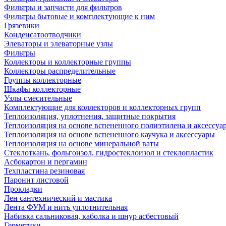
Фильтры и запчасти для фильтров
Фильтры бытовые и комплектующие к ним
Грязевики
Конденсатоотводчики
Элеваторы и элеваторные узлы
Фильтры
Коллекторы и коллекторные группы
Коллекторы распределительные
Группы коллекторные
Шкафы коллекторные
Узлы смесительные
Комплектующие для коллекторов и коллекторных групп
Теплоизоляция, уплотнения, защитные покрытия
Теплоизоляция на основе вспененного полиэтилена и аксессуа
Теплоизоляция на основе вспененного каучука и аксессуары
Теплоизоляция на основе минеральной ваты
Стеклоткань, фольгоизол, гидростеклоизол и стеклопластик
Асбокартон и пергамин
Техпластина резиновая
Паронит листовой
Прокладки
Лен сантехнический и мастика
Лента ФУМ и нить уплотнительная
Набивка сальниковая, каболка и шнур асбестовый
Герметики