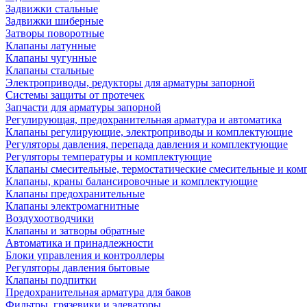
Задвижки стальные
Задвижки шиберные
Затворы поворотные
Клапаны латунные
Клапаны чугунные
Клапаны стальные
Электроприводы, редукторы для арматуры запорной
Системы защиты от протечек
Запчасти для арматуры запорной
Регулирующая, предохранительная арматура и автоматика
Клапаны регулирующие, электроприводы и комплектующие
Регуляторы давления, перепада давления и комплектующие
Регуляторы температуры и комплектующие
Клапаны смесительные, термостатические смесительные и ко
Клапаны, краны балансировочные и комплектующие
Клапаны предохранительные
Клапаны электромагнитные
Воздухоотводчики
Клапаны и затворы обратные
Автоматика и принадлежности
Блоки управления и контроллеры
Регуляторы давления бытовые
Клапаны подпитки
Предохранительная арматура для баков
Фильтры, грязевики и элеваторы