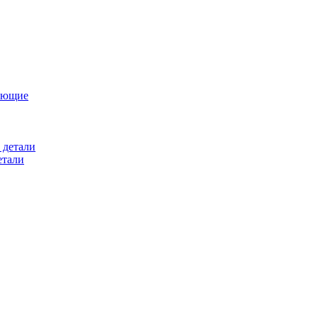
ующие
 детали
етали