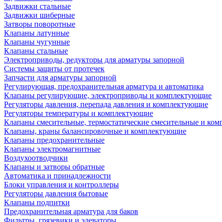
Задвижки стальные
Задвижки шиберные
Затворы поворотные
Клапаны латунные
Клапаны чугунные
Клапаны стальные
Электроприводы, редукторы для арматуры запорной
Системы защиты от протечек
Запчасти для арматуры запорной
Регулирующая, предохранительная арматура и автоматика
Клапаны регулирующие, электроприводы и комплектующие
Регуляторы давления, перепада давления и комплектующие
Регуляторы температуры и комплектующие
Клапаны смесительные, термостатические смесительные и ко
Клапаны, краны балансировочные и комплектующие
Клапаны предохранительные
Клапаны электромагнитные
Воздухоотводчики
Клапаны и затворы обратные
Автоматика и принадлежности
Блоки управления и контроллеры
Регуляторы давления бытовые
Клапаны подпитки
Предохранительная арматура для баков
Фильтры, грязевики и элеваторы