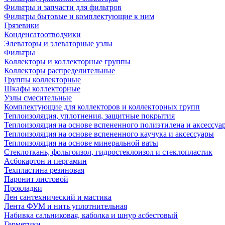
Фильтры и запчасти для фильтров
Фильтры бытовые и комплектующие к ним
Грязевики
Конденсатоотводчики
Элеваторы и элеваторные узлы
Фильтры
Коллекторы и коллекторные группы
Коллекторы распределительные
Группы коллекторные
Шкафы коллекторные
Узлы смесительные
Комплектующие для коллекторов и коллекторных групп
Теплоизоляция, уплотнения, защитные покрытия
Теплоизоляция на основе вспененного полиэтилена и аксессуа
Теплоизоляция на основе вспененного каучука и аксессуары
Теплоизоляция на основе минеральной ваты
Стеклоткань, фольгоизол, гидростеклоизол и стеклопластик
Асбокартон и пергамин
Техпластина резиновая
Паронит листовой
Прокладки
Лен сантехнический и мастика
Лента ФУМ и нить уплотнительная
Набивка сальниковая, каболка и шнур асбестовый
Герметики