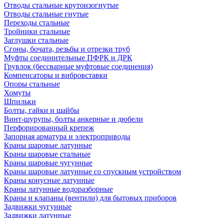
Отводы стальные крутоизогнутые
Отводы стальные гнутые
Переходы стальные
Тройники стальные
Заглушки стальные
Сгоны, бочата, резьбы и отрезки труб
Муфты соединительные ПФРК и ДРК
Грувлок (бессварные муфтовые соединения)
Компенсаторы и вибровставки
Опоры стальные
Хомуты
Шпильки
Болты, гайки и шайбы
Винт-шурупы, болты анкерные и дюбели
Перфорированный крепеж
Запорная арматура и электроприводы
Краны шаровые латунные
Краны шаровые стальные
Краны шаровые чугунные
Краны шаровые латунные со спускным устройством
Краны конусные латунные
Краны латунные водоразборные
Краны и клапаны (вентили) для бытовых приборов
Задвижки чугунные
Задвижки латунные