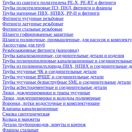
Трубы из сшитого полиэтилена PE-X, PE-RT и фитинги
Трубы полиэтиленовые ПЭ, ПНД, фитинги и фланцы
Трубы напорные ПВХ, НПВХ, PP-H и фитинги
Фитинги чугунные резьбовые
Фитинги латунные резьбовые
Фитинги стальные резьбовые
Шланги гофрированные защитные
Шланги поливочные, промышленные, для насосов и комплект
Аксессуары для труб
Резьбозажимные фитинги (концовки)
Трубы канализационные, соединительные детали и изделия
Трубы полипропиленовые канализационные и соединительные
Трубы из поливинилхлорида ПВХ, НПВХ и соединительные д
Трубы чугунные ЧК и соединительные детали
Трубы чугунные ВЧШГ и соединительные детали
Трубы чугунные безраструбные SML и соединительные детали
Трубы асбестоцементные и соединительные детали
Люки, дождеприемники и трапы чугунные
Люки, дождеприемники и колодцы полимерные
Воронки, лотки водосточные и комплектующие
Клапаны канализационные
Смазка сантехническая
Кольца и манжеты
Детали трубопроводов, хомуты и крепеж
Фланцы стальные