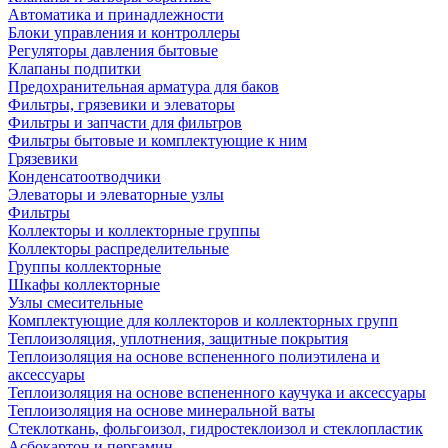
Автоматика и принадлежности
Блоки управления и контроллеры
Регуляторы давления бытовые
Клапаны подпитки
Предохранительная арматура для баков
Фильтры, грязевики и элеваторы
Фильтры и запчасти для фильтров
Фильтры бытовые и комплектующие к ним
Грязевики
Конденсатоотводчики
Элеваторы и элеваторные узлы
Фильтры
Коллекторы и коллекторные группы
Коллекторы распределительные
Группы коллекторные
Шкафы коллекторные
Узлы смесительные
Комплектующие для коллекторов и коллекторных групп
Теплоизоляция, уплотнения, защитные покрытия
Теплоизоляция на основе вспененного полиэтилена и
аксессуары
Теплоизоляция на основе вспененного каучука и аксессуары
Теплоизоляция на основе минеральной ваты
Стеклоткань, фольгоизол, гидростеклоизол и стеклопластик
Асбокартон и пергамин