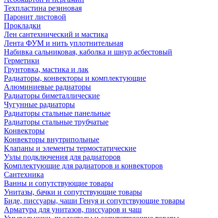
Техпластина резиновая
Паронит листовой
Прокладки
Лен сантехнический и мастика
Лента ФУМ и нить уплотнительная
Набивка сальниковая, каболка и шнур асбестовый
Герметики
Грунтовка, мастика и лак
Радиаторы, конвекторы и комплектующие
Алюминиевые радиаторы
Радиаторы биметаллические
Чугунные радиаторы
Радиаторы стальные панельные
Радиаторы стальные трубчатые
Конвекторы
Конвекторы внутрипольные
Клапаны и элементы термостатические
Узлы подключения для радиаторов
Комплектующие для радиаторов и конвекторов
Сантехника
Ванны и сопутствующие товары
Унитазы, бачки и сопутствующие товары
Биде, писсуары, чаши Генуя и сопутствующие товары
Арматура для унитазов, писсуаров и чаш