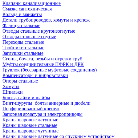
Клапаны канализационные
Смазка сантехническая
Кольца и манжеты
Детали трубопроводов, хомуты и крепеж
Фланцы стальные
Отводы стальные крутоизогнутые
Отводы стальные гнутые
Переходы стальные
Тройники стальные
Заглушки стальные
Сгоны, бочата, резьбы и отрезки труб
Муфты соединительные ПФРК и ДРК
Грувлок (бессварные муфтовые соединения)
Компенсаторы и вибровставки
Опоры стальные
Хомуты
Шпильки
Болты, гайки и шайбы
Винт-шурупы, болты анкерные и дюбели
Перфорированный крепеж
Запорная арматура и электроприводы
Краны шаровые латунные
Краны шаровые стальные
Краны шаровые чугунные
Краны шаровые латунные со спускным устройством