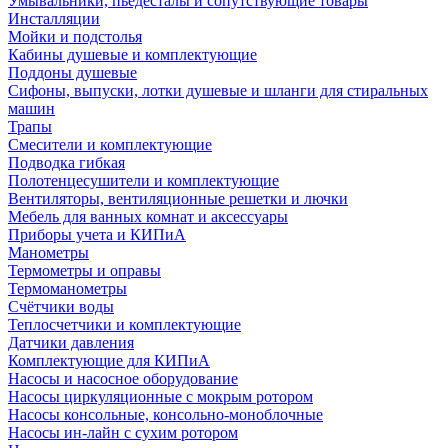
Умывальники, пьедесталы и сопутствующие товары
Инсталляции
Мойки и подстолья
Кабины душевые и комплектующие
Поддоны душевые
Сифоны, выпуски, лотки душевые и шланги для стиральных
машин
Трапы
Смесители и комплектующие
Подводка гибкая
Полотенцесушители и комплектующие
Вентиляторы, вентиляционные решетки и лючки
Мебель для ванных комнат и аксессуары
Приборы учета и КИПиА
Манометры
Термометры и оправы
Термоманометры
Счётчики воды
Теплосчетчики и комплектующие
Датчики давления
Комплектующие для КИПиА
Насосы и насосное оборудование
Насосы циркуляционные с мокрым ротором
Насосы консольные, консольно-моноблочные
Насосы ин-лайн с сухим ротором