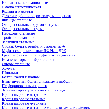
Клапаны канализационные
Смазка сантехническая
Кольца и манжеты
Детали трубопроводов, хомуты и крепеж
Фланцы стальные
Отводы стальные крутоизогнутые
Отводы стальные гнутые
Переходы стальные
Тройники стальные
Заглушки стальные
Сгоны, бочата, резьбы и отрезки труб
Муфты соединительные ПФРК и ДРК
Грувлок (бессварные муфтовые соединения)
Компенсаторы и вибровставки
Опоры стальные
Хомуты
Шпильки
Болты, гайки и шайбы
Винт-шурупы, болты анкерные и дюбели
Перфорированный крепеж
Запорная арматура и электроприводы
Краны шаровые латунные
Краны шаровые стальные
Краны шаровые чугунные
Краны шаровые латунные со спускным устройством