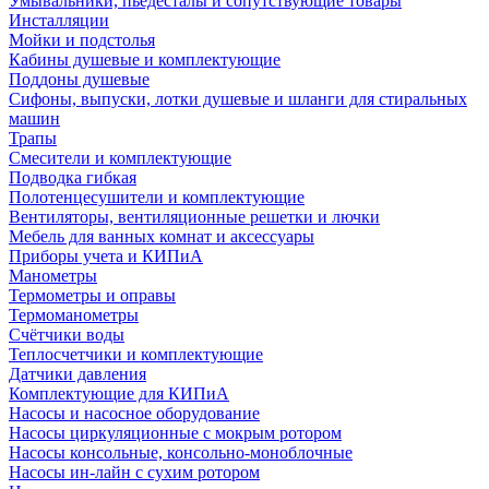
Умывальники, пьедесталы и сопутствующие товары
Инсталляции
Мойки и подстолья
Кабины душевые и комплектующие
Поддоны душевые
Сифоны, выпуски, лотки душевые и шланги для стиральных
машин
Трапы
Смесители и комплектующие
Подводка гибкая
Полотенцесушители и комплектующие
Вентиляторы, вентиляционные решетки и лючки
Мебель для ванных комнат и аксессуары
Приборы учета и КИПиА
Манометры
Термометры и оправы
Термоманометры
Счётчики воды
Теплосчетчики и комплектующие
Датчики давления
Комплектующие для КИПиА
Насосы и насосное оборудование
Насосы циркуляционные с мокрым ротором
Насосы консольные, консольно-моноблочные
Насосы ин-лайн с сухим ротором