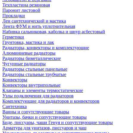
Техпластина резиновая
Паронит листовой
Прокладки
Лен сантехнический и мастика
Лента ФУМ и нить уплотнительная
Набивка сальниковая, каболка и шнур асбестовый
Герметики
Грунтовка, мастика и лак
Радиаторы, конвекторы и комплектующие
Алюминиевые радиаторы
Радиаторы биметаллические
Чугунные радиаторы
Радиаторы стальные панельные
Радиаторы стальные трубчатые
Конвекторы
Конвекторы внутрипольные
Клапаны и элементы термостатические
Узлы подключения для радиаторов
Комплектующие для радиаторов и конвекторов
Сантехника
Ванны и сопутствующие товары
Унитазы, бачки и сопутствующие товары
Биде, писсуары, чаши Генуя и сопутствующие товары
Арматура для унитазов, писсуаров и чаш