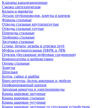
Клапаны канализационные
Смазка сантехническая
Кольца и манжеты
Детали трубопроводов, хомуты и крепеж
Фланцы стальные
Отводы стальные крутоизогнутые
Отводы стальные гнутые
Переходы стальные
Тройники стальные
Заглушки стальные
Сгоны, бочата, резьбы и отрезки труб
Муфты соединительные ПФРК и ДРК
Грувлок (бессварные муфтовые соединения)
Компенсаторы и вибровставки
Опоры стальные
Хомуты
Шпильки
Болты, гайки и шайбы
Винт-шурупы, болты анкерные и дюбели
Перфорированный крепеж
Запорная арматура и электроприводы
Краны шаровые латунные
Краны шаровые стальные
Краны шаровые чугунные
Краны шаровые латунные со спускным устройством