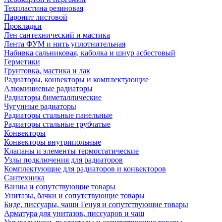
Техпластина резиновая
Паронит листовой
Прокладки
Лен сантехнический и мастика
Лента ФУМ и нить уплотнительная
Набивка сальниковая, каболка и шнур асбестовый
Герметики
Грунтовка, мастика и лак
Радиаторы, конвекторы и комплектующие
Алюминиевые радиаторы
Радиаторы биметаллические
Чугунные радиаторы
Радиаторы стальные панельные
Радиаторы стальные трубчатые
Конвекторы
Конвекторы внутрипольные
Клапаны и элементы термостатические
Узлы подключения для радиаторов
Комплектующие для радиаторов и конвекторов
Сантехника
Ванны и сопутствующие товары
Унитазы, бачки и сопутствующие товары
Биде, писсуары, чаши Генуя и сопутствующие товары
Арматура для унитазов, писсуаров и чаш