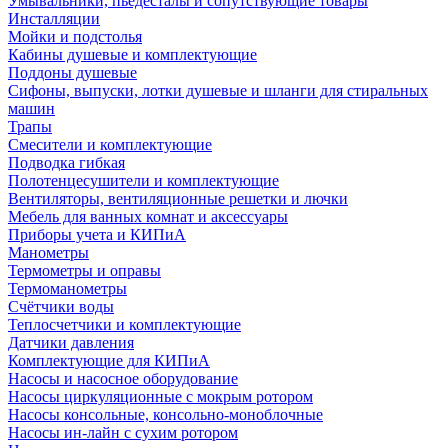
Умывальники, пьедесталы и сопутствующие товары
Инсталляции
Мойки и подстолья
Кабины душевые и комплектующие
Поддоны душевые
Сифоны, выпуски, лотки душевые и шланги для стиральных
машин
Трапы
Смесители и комплектующие
Подводка гибкая
Полотенцесушители и комплектующие
Вентиляторы, вентиляционные решетки и лючки
Мебель для ванных комнат и аксессуары
Приборы учета и КИПиА
Манометры
Термометры и оправы
Термоманометры
Счётчики воды
Теплосчетчики и комплектующие
Датчики давления
Комплектующие для КИПиА
Насосы и насосное оборудование
Насосы циркуляционные с мокрым ротором
Насосы консольные, консольно-моноблочные
Насосы ин-лайн с сухим ротором