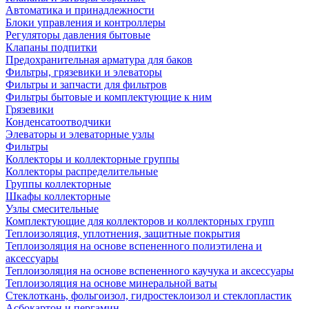
Автоматика и принадлежности
Блоки управления и контроллеры
Регуляторы давления бытовые
Клапаны подпитки
Предохранительная арматура для баков
Фильтры, грязевики и элеваторы
Фильтры и запчасти для фильтров
Фильтры бытовые и комплектующие к ним
Грязевики
Конденсатоотводчики
Элеваторы и элеваторные узлы
Фильтры
Коллекторы и коллекторные группы
Коллекторы распределительные
Группы коллекторные
Шкафы коллекторные
Узлы смесительные
Комплектующие для коллекторов и коллекторных групп
Теплоизоляция, уплотнения, защитные покрытия
Теплоизоляция на основе вспененного полиэтилена и
аксессуары
Теплоизоляция на основе вспененного каучука и аксессуары
Теплоизоляция на основе минеральной ваты
Стеклоткань, фольгоизол, гидростеклоизол и стеклопластик
Асбокартон и пергамин