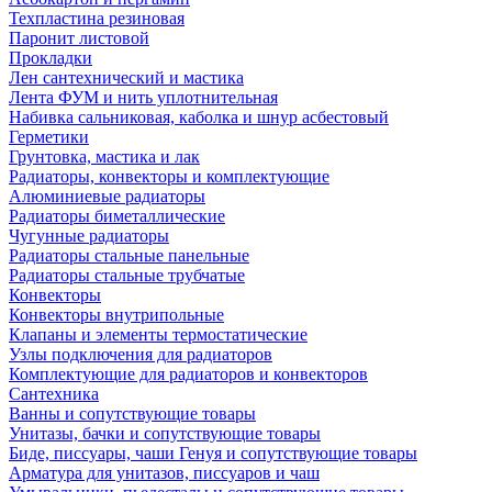
Техпластина резиновая
Паронит листовой
Прокладки
Лен сантехнический и мастика
Лента ФУМ и нить уплотнительная
Набивка сальниковая, каболка и шнур асбестовый
Герметики
Грунтовка, мастика и лак
Радиаторы, конвекторы и комплектующие
Алюминиевые радиаторы
Радиаторы биметаллические
Чугунные радиаторы
Радиаторы стальные панельные
Радиаторы стальные трубчатые
Конвекторы
Конвекторы внутрипольные
Клапаны и элементы термостатические
Узлы подключения для радиаторов
Комплектующие для радиаторов и конвекторов
Сантехника
Ванны и сопутствующие товары
Унитазы, бачки и сопутствующие товары
Биде, писсуары, чаши Генуя и сопутствующие товары
Арматура для унитазов, писсуаров и чаш