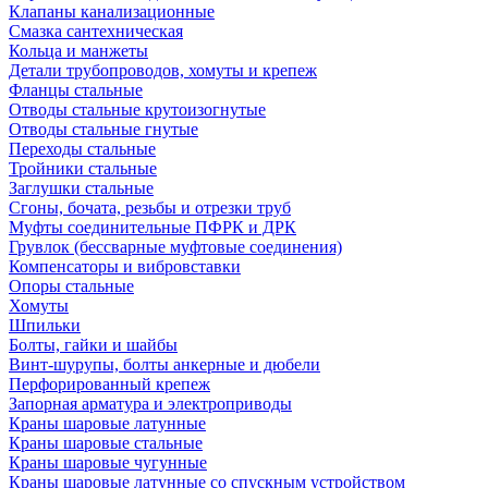
Клапаны канализационные
Смазка сантехническая
Кольца и манжеты
Детали трубопроводов, хомуты и крепеж
Фланцы стальные
Отводы стальные крутоизогнутые
Отводы стальные гнутые
Переходы стальные
Тройники стальные
Заглушки стальные
Сгоны, бочата, резьбы и отрезки труб
Муфты соединительные ПФРК и ДРК
Грувлок (бессварные муфтовые соединения)
Компенсаторы и вибровставки
Опоры стальные
Хомуты
Шпильки
Болты, гайки и шайбы
Винт-шурупы, болты анкерные и дюбели
Перфорированный крепеж
Запорная арматура и электроприводы
Краны шаровые латунные
Краны шаровые стальные
Краны шаровые чугунные
Краны шаровые латунные со спускным устройством