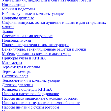
Умывальники, пьедесталы и сопутствующие товары
Инсталляции
Мойки и подстолья
Кабины душевые и комплектующие
Поддоны душевые
Сифоны, выпуски, лотки душевые и шланги для стиральных
машин
Трапы
Смесители и комплектующие
Подводка гибкая
Полотенцесушители и комплектующие
Вентиляторы, вентиляционные решетки и лючки
Мебель для ванных комнат и аксессуары
Приборы учета и КИПиА
Манометры
Термометры и оправы
Термоманометры
Счётчики воды
Теплосчетчики и комплектующие
Датчики давления
Комплектующие для КИПиА
Насосы и насосное оборудование
Насосы циркуляционные с мокрым ротором
Насосы консольные, консольно-моноблочные
Насосы ин-лайн с сухим ротором