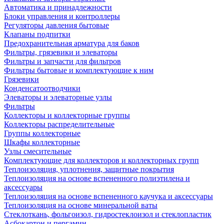
Автоматика и принадлежности
Блоки управления и контроллеры
Регуляторы давления бытовые
Клапаны подпитки
Предохранительная арматура для баков
Фильтры, грязевики и элеваторы
Фильтры и запчасти для фильтров
Фильтры бытовые и комплектующие к ним
Грязевики
Конденсатоотводчики
Элеваторы и элеваторные узлы
Фильтры
Коллекторы и коллекторные группы
Коллекторы распределительные
Группы коллекторные
Шкафы коллекторные
Узлы смесительные
Комплектующие для коллекторов и коллекторных групп
Теплоизоляция, уплотнения, защитные покрытия
Теплоизоляция на основе вспененного полиэтилена и
аксессуары
Теплоизоляция на основе вспененного каучука и аксессуары
Теплоизоляция на основе минеральной ваты
Стеклоткань, фольгоизол, гидростеклоизол и стеклопластик
Асбокартон и пергамин