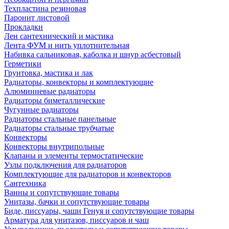
Техпластина резиновая
Паронит листовой
Прокладки
Лен сантехнический и мастика
Лента ФУМ и нить уплотнительная
Набивка сальниковая, каболка и шнур асбестовый
Герметики
Грунтовка, мастика и лак
Радиаторы, конвекторы и комплектующие
Алюминиевые радиаторы
Радиаторы биметаллические
Чугунные радиаторы
Радиаторы стальные панельные
Радиаторы стальные трубчатые
Конвекторы
Конвекторы внутрипольные
Клапаны и элементы термостатические
Узлы подключения для радиаторов
Комплектующие для радиаторов и конвекторов
Сантехника
Ванны и сопутствующие товары
Унитазы, бачки и сопутствующие товары
Биде, писсуары, чаши Генуя и сопутствующие товары
Арматура для унитазов, писсуаров и чаш