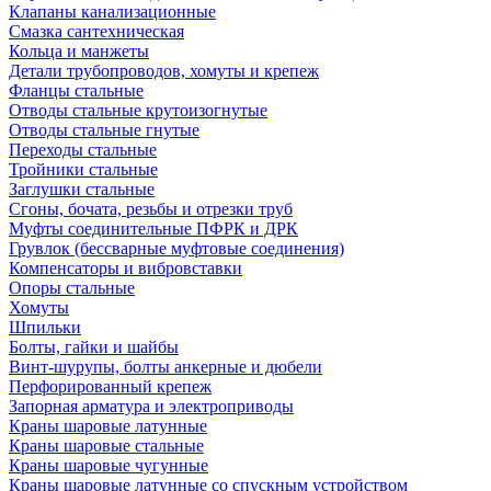
Клапаны канализационные
Смазка сантехническая
Кольца и манжеты
Детали трубопроводов, хомуты и крепеж
Фланцы стальные
Отводы стальные крутоизогнутые
Отводы стальные гнутые
Переходы стальные
Тройники стальные
Заглушки стальные
Сгоны, бочата, резьбы и отрезки труб
Муфты соединительные ПФРК и ДРК
Грувлок (бессварные муфтовые соединения)
Компенсаторы и вибровставки
Опоры стальные
Хомуты
Шпильки
Болты, гайки и шайбы
Винт-шурупы, болты анкерные и дюбели
Перфорированный крепеж
Запорная арматура и электроприводы
Краны шаровые латунные
Краны шаровые стальные
Краны шаровые чугунные
Краны шаровые латунные со спускным устройством