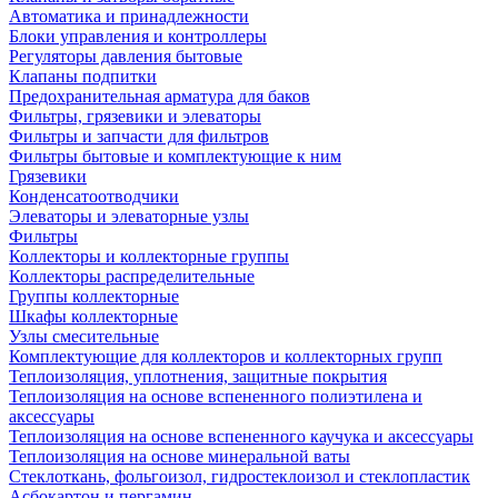
Автоматика и принадлежности
Блоки управления и контроллеры
Регуляторы давления бытовые
Клапаны подпитки
Предохранительная арматура для баков
Фильтры, грязевики и элеваторы
Фильтры и запчасти для фильтров
Фильтры бытовые и комплектующие к ним
Грязевики
Конденсатоотводчики
Элеваторы и элеваторные узлы
Фильтры
Коллекторы и коллекторные группы
Коллекторы распределительные
Группы коллекторные
Шкафы коллекторные
Узлы смесительные
Комплектующие для коллекторов и коллекторных групп
Теплоизоляция, уплотнения, защитные покрытия
Теплоизоляция на основе вспененного полиэтилена и
аксессуары
Теплоизоляция на основе вспененного каучука и аксессуары
Теплоизоляция на основе минеральной ваты
Стеклоткань, фольгоизол, гидростеклоизол и стеклопластик
Асбокартон и пергамин