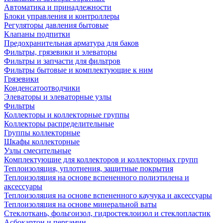
Автоматика и принадлежности
Блоки управления и контроллеры
Регуляторы давления бытовые
Клапаны подпитки
Предохранительная арматура для баков
Фильтры, грязевики и элеваторы
Фильтры и запчасти для фильтров
Фильтры бытовые и комплектующие к ним
Грязевики
Конденсатоотводчики
Элеваторы и элеваторные узлы
Фильтры
Коллекторы и коллекторные группы
Коллекторы распределительные
Группы коллекторные
Шкафы коллекторные
Узлы смесительные
Комплектующие для коллекторов и коллекторных групп
Теплоизоляция, уплотнения, защитные покрытия
Теплоизоляция на основе вспененного полиэтилена и
аксессуары
Теплоизоляция на основе вспененного каучука и аксессуары
Теплоизоляция на основе минеральной ваты
Стеклоткань, фольгоизол, гидростеклоизол и стеклопластик
Асбокартон и пергамин