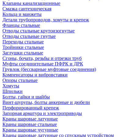
Клапаны канализационные
Смазка сантехническая
Кольца и манжеты
Детали трубопроводов, хомуты и крепеж
Фланцы стальные
Отводы стальные крутоизогнутые
Отводы стальные гнутые
Переходы стальные
Тройники стальные
Заглушки стальные
Сгоны, бочата, резьбы и отрезки труб
Муфты соединительные ПФРК и ДРК
Грувлок (бессварные муфтовые соединения)
Компенсаторы и вибровставки
Опоры стальные
Хомуты
Шпильки
Болты, гайки и шайбы
Винт-шурупы, болты анкерные и дюбели
Перфорированный крепеж
Запорная арматура и электроприводы
Краны шаровые латунные
Краны шаровые стальные
Краны шаровые чугунные
Краны шаровые латунные со спускным устройством