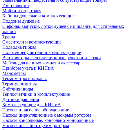
Умывальники, пьедесталы и сопутствующие товары
Инсталляции
Мойки и подстолья
Кабины душевые и комплектующие
Поддоны душевые
Сифоны, выпуски, лотки душевые и шланги для стиральных
машин
Трапы
Смесители и комплектующие
Подводка гибкая
Полотенцесушители и комплектующие
Вентиляторы, вентиляционные решетки и лючки
Мебель для ванных комнат и аксессуары
Приборы учета и КИПиА
Манометры
Термометры и оправы
Термоманометры
Счётчики воды
Теплосчетчики и комплектующие
Датчики давления
Комплектующие для КИПиА
Насосы и насосное оборудование
Насосы циркуляционные с мокрым ротором
Насосы консольные, консольно-моноблочные
Насосы ин-лайн с сухим ротором