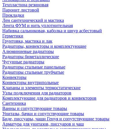
Техпластина резиновая
Паронит листовой
Прокладки
Лен сантехнический и мастика
Лента ФУМ и нить уплотнительная
Набивка сальниковая, каболка и шнур асбестовый
Герметики
Грунтовка, мастика и лак
Радиаторы, конвекторы и комплектующие
Алюминиевые радиаторы
Радиаторы биметаллические
Чугунные радиаторы
Радиаторы стальные панельные
Радиаторы стальные трубчатые
Конвекторы
Конвекторы внутрипольные
Клапаны и элементы термостатические
Узлы подключения для радиаторов
Комплектующие для радиаторов и конвекторов
Сантехника
Ванны и сопутствующие товары
Унитазы, бачки и сопутствующие товары
Биде, писсуары, чаши Генуя и сопутствующие товары
Арматура для унитазов, писсуаров и чаш