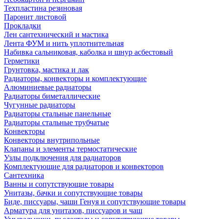
Техпластина резиновая
Паронит листовой
Прокладки
Лен сантехнический и мастика
Лента ФУМ и нить уплотнительная
Набивка сальниковая, каболка и шнур асбестовый
Герметики
Грунтовка, мастика и лак
Радиаторы, конвекторы и комплектующие
Алюминиевые радиаторы
Радиаторы биметаллические
Чугунные радиаторы
Радиаторы стальные панельные
Радиаторы стальные трубчатые
Конвекторы
Конвекторы внутрипольные
Клапаны и элементы термостатические
Узлы подключения для радиаторов
Комплектующие для радиаторов и конвекторов
Сантехника
Ванны и сопутствующие товары
Унитазы, бачки и сопутствующие товары
Биде, писсуары, чаши Генуя и сопутствующие товары
Арматура для унитазов, писсуаров и чаш