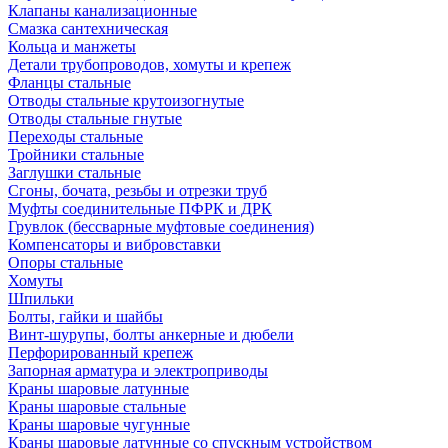
Клапаны канализационные
Смазка сантехническая
Кольца и манжеты
Детали трубопроводов, хомуты и крепеж
Фланцы стальные
Отводы стальные крутоизогнутые
Отводы стальные гнутые
Переходы стальные
Тройники стальные
Заглушки стальные
Сгоны, бочата, резьбы и отрезки труб
Муфты соединительные ПФРК и ДРК
Грувлок (бессварные муфтовые соединения)
Компенсаторы и вибровставки
Опоры стальные
Хомуты
Шпильки
Болты, гайки и шайбы
Винт-шурупы, болты анкерные и дюбели
Перфорированный крепеж
Запорная арматура и электроприводы
Краны шаровые латунные
Краны шаровые стальные
Краны шаровые чугунные
Краны шаровые латунные со спускным устройством