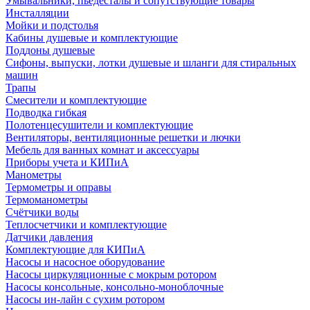
Умывальники, пьедесталы и сопутствующие товары
Инсталляции
Мойки и подстолья
Кабины душевые и комплектующие
Поддоны душевые
Сифоны, выпуски, лотки душевые и шланги для стиральных
машин
Трапы
Смесители и комплектующие
Подводка гибкая
Полотенцесушители и комплектующие
Вентиляторы, вентиляционные решетки и лючки
Мебель для ванных комнат и аксессуары
Приборы учета и КИПиА
Манометры
Термометры и оправы
Термоманометры
Счётчики воды
Теплосчетчики и комплектующие
Датчики давления
Комплектующие для КИПиА
Насосы и насосное оборудование
Насосы циркуляционные с мокрым ротором
Насосы консольные, консольно-моноблочные
Насосы ин-лайн с сухим ротором