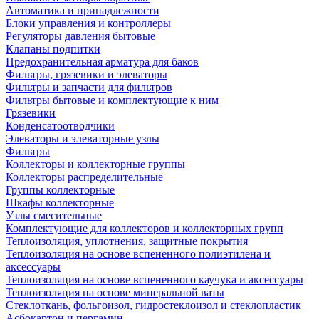
Автоматика и принадлежности
Блоки управления и контроллеры
Регуляторы давления бытовые
Клапаны подпитки
Предохранительная арматура для баков
Фильтры, грязевики и элеваторы
Фильтры и запчасти для фильтров
Фильтры бытовые и комплектующие к ним
Грязевики
Конденсатоотводчики
Элеваторы и элеваторные узлы
Фильтры
Коллекторы и коллекторные группы
Коллекторы распределительные
Группы коллекторные
Шкафы коллекторные
Узлы смесительные
Комплектующие для коллекторов и коллекторных групп
Теплоизоляция, уплотнения, защитные покрытия
Теплоизоляция на основе вспененного полиэтилена и
аксессуары
Теплоизоляция на основе вспененного каучука и аксессуары
Теплоизоляция на основе минеральной ваты
Стеклоткань, фольгоизол, гидростеклоизол и стеклопластик
Асбокартон и пергамин