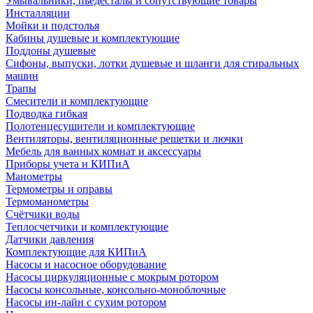
Умывальники, пьедесталы и сопутствующие товары
Инсталляции
Мойки и подстолья
Кабины душевые и комплектующие
Поддоны душевые
Сифоны, выпуски, лотки душевые и шланги для стиральных
машин
Трапы
Смесители и комплектующие
Подводка гибкая
Полотенцесушители и комплектующие
Вентиляторы, вентиляционные решетки и лючки
Мебель для ванных комнат и аксессуары
Приборы учета и КИПиА
Манометры
Термометры и оправы
Термоманометры
Счётчики воды
Теплосчетчики и комплектующие
Датчики давления
Комплектующие для КИПиА
Насосы и насосное оборудование
Насосы циркуляционные с мокрым ротором
Насосы консольные, консольно-моноблочные
Насосы ин-лайн с сухим ротором