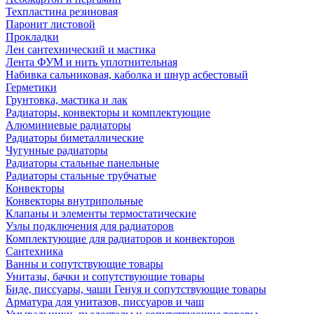
Техпластина резиновая
Паронит листовой
Прокладки
Лен сантехнический и мастика
Лента ФУМ и нить уплотнительная
Набивка сальниковая, каболка и шнур асбестовый
Герметики
Грунтовка, мастика и лак
Радиаторы, конвекторы и комплектующие
Алюминиевые радиаторы
Радиаторы биметаллические
Чугунные радиаторы
Радиаторы стальные панельные
Радиаторы стальные трубчатые
Конвекторы
Конвекторы внутрипольные
Клапаны и элементы термостатические
Узлы подключения для радиаторов
Комплектующие для радиаторов и конвекторов
Сантехника
Ванны и сопутствующие товары
Унитазы, бачки и сопутствующие товары
Биде, писсуары, чаши Генуя и сопутствующие товары
Арматура для унитазов, писсуаров и чаш