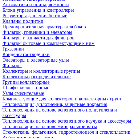
Автоматика и принадлежности
Блоки управления и контроллеры
Регуляторы давления бытовые
Клапаны подпитки
Предохранительная арматура для баков
Фильтры, грязевики и элеваторы
Фильтры и запчасти для фильтров
Фильтры бытовые и комплектующие к ним
Грязевики
Конденсатоотводчики
Элеваторы и элеваторные узлы
Фильтры
Коллекторы и коллекторные группы
Коллекторы распределительные
Группы коллекторные
Шкафы коллекторные
Узлы смесительные
Комплектующие для коллекторов и коллекторных групп
Теплоизоляция, уплотнения, защитные покрытия
Теплоизоляция на основе вспененного полиэтилена и
аксессуары
Теплоизоляция на основе вспененного каучука и аксессуары
Теплоизоляция на основе минеральной ваты
Стеклоткань, фольгоизол, гидростеклоизол и стеклопластик
Асбокартон и пергамин