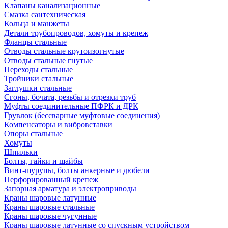
Клапаны канализационные
Смазка сантехническая
Кольца и манжеты
Детали трубопроводов, хомуты и крепеж
Фланцы стальные
Отводы стальные крутоизогнутые
Отводы стальные гнутые
Переходы стальные
Тройники стальные
Заглушки стальные
Сгоны, бочата, резьбы и отрезки труб
Муфты соединительные ПФРК и ДРК
Грувлок (бессварные муфтовые соединения)
Компенсаторы и вибровставки
Опоры стальные
Хомуты
Шпильки
Болты, гайки и шайбы
Винт-шурупы, болты анкерные и дюбели
Перфорированный крепеж
Запорная арматура и электроприводы
Краны шаровые латунные
Краны шаровые стальные
Краны шаровые чугунные
Краны шаровые латунные со спускным устройством