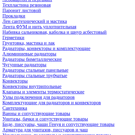
Техпластина резиновая
Паронит листовой
Прокладки
Лен сантехнический и мастика
Лента ФУМ и нить уплотнительная
Набивка сальниковая, каболка и шнур асбестовый
Герметики
Грунтовка, мастика и лак
Радиаторы, конвекторы и комплектующие
Алюминиевые радиаторы
Радиаторы биметаллические
Чугунные радиаторы
Радиаторы стальные панельные
Радиаторы стальные трубчатые
Конвекторы
Конвекторы внутрипольные
Клапаны и элементы термостатические
Узлы подключения для радиаторов
Комплектующие для радиаторов и конвекторов
Сантехника
Ванны и сопутствующие товары
Унитазы, бачки и сопутствующие товары
Биде, писсуары, чаши Генуя и сопутствующие товары
Арматура для унитазов, писсуаров и чаш