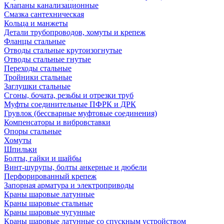
Клапаны канализационные
Смазка сантехническая
Кольца и манжеты
Детали трубопроводов, хомуты и крепеж
Фланцы стальные
Отводы стальные крутоизогнутые
Отводы стальные гнутые
Переходы стальные
Тройники стальные
Заглушки стальные
Сгоны, бочата, резьбы и отрезки труб
Муфты соединительные ПФРК и ДРК
Грувлок (бессварные муфтовые соединения)
Компенсаторы и вибровставки
Опоры стальные
Хомуты
Шпильки
Болты, гайки и шайбы
Винт-шурупы, болты анкерные и дюбели
Перфорированный крепеж
Запорная арматура и электроприводы
Краны шаровые латунные
Краны шаровые стальные
Краны шаровые чугунные
Краны шаровые латунные со спускным устройством