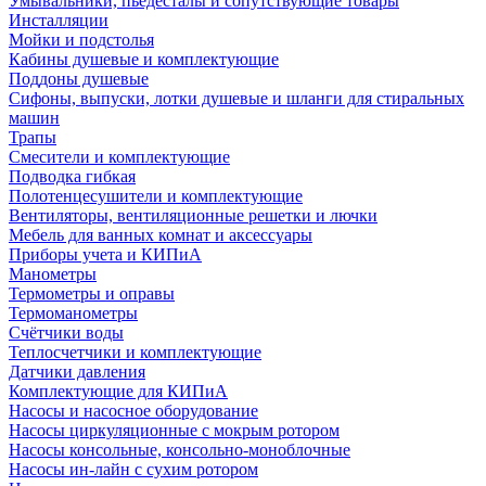
Умывальники, пьедесталы и сопутствующие товары
Инсталляции
Мойки и подстолья
Кабины душевые и комплектующие
Поддоны душевые
Сифоны, выпуски, лотки душевые и шланги для стиральных
машин
Трапы
Смесители и комплектующие
Подводка гибкая
Полотенцесушители и комплектующие
Вентиляторы, вентиляционные решетки и лючки
Мебель для ванных комнат и аксессуары
Приборы учета и КИПиА
Манометры
Термометры и оправы
Термоманометры
Счётчики воды
Теплосчетчики и комплектующие
Датчики давления
Комплектующие для КИПиА
Насосы и насосное оборудование
Насосы циркуляционные с мокрым ротором
Насосы консольные, консольно-моноблочные
Насосы ин-лайн с сухим ротором