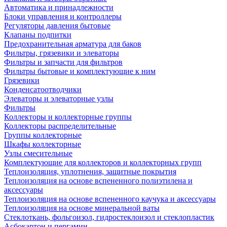
Автоматика и принадлежности
Блоки управления и контроллеры
Регуляторы давления бытовые
Клапаны подпитки
Предохранительная арматура для баков
Фильтры, грязевики и элеваторы
Фильтры и запчасти для фильтров
Фильтры бытовые и комплектующие к ним
Грязевики
Конденсатоотводчики
Элеваторы и элеваторные узлы
Фильтры
Коллекторы и коллекторные группы
Коллекторы распределительные
Группы коллекторные
Шкафы коллекторные
Узлы смесительные
Комплектующие для коллекторов и коллекторных групп
Теплоизоляция, уплотнения, защитные покрытия
Теплоизоляция на основе вспененного полиэтилена и
аксессуары
Теплоизоляция на основе вспененного каучука и аксессуары
Теплоизоляция на основе минеральной ваты
Стеклоткань, фольгоизол, гидростеклоизол и стеклопластик
Асбокартон и пергамин