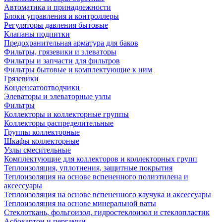
Автоматика и принадлежности
Блоки управления и контроллеры
Регуляторы давления бытовые
Клапаны подпитки
Предохранительная арматура для баков
Фильтры, грязевики и элеваторы
Фильтры и запчасти для фильтров
Фильтры бытовые и комплектующие к ним
Грязевики
Конденсатоотводчики
Элеваторы и элеваторные узлы
Фильтры
Коллекторы и коллекторные группы
Коллекторы распределительные
Группы коллекторные
Шкафы коллекторные
Узлы смесительные
Комплектующие для коллекторов и коллекторных групп
Теплоизоляция, уплотнения, защитные покрытия
Теплоизоляция на основе вспененного полиэтилена и
аксессуары
Теплоизоляция на основе вспененного каучука и аксессуары
Теплоизоляция на основе минеральной ваты
Стеклоткань, фольгоизол, гидростеклоизол и стеклопластик
Асбокартон и пергамин