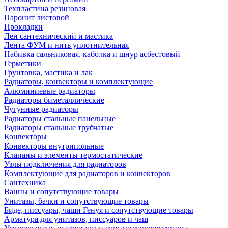
Техпластина резиновая
Паронит листовой
Прокладки
Лен сантехнический и мастика
Лента ФУМ и нить уплотнительная
Набивка сальниковая, каболка и шнур асбестовый
Герметики
Грунтовка, мастика и лак
Радиаторы, конвекторы и комплектующие
Алюминиевые радиаторы
Радиаторы биметаллические
Чугунные радиаторы
Радиаторы стальные панельные
Радиаторы стальные трубчатые
Конвекторы
Конвекторы внутрипольные
Клапаны и элементы термостатические
Узлы подключения для радиаторов
Комплектующие для радиаторов и конвекторов
Сантехника
Ванны и сопутствующие товары
Унитазы, бачки и сопутствующие товары
Биде, писсуары, чаши Генуя и сопутствующие товары
Арматура для унитазов, писсуаров и чаш