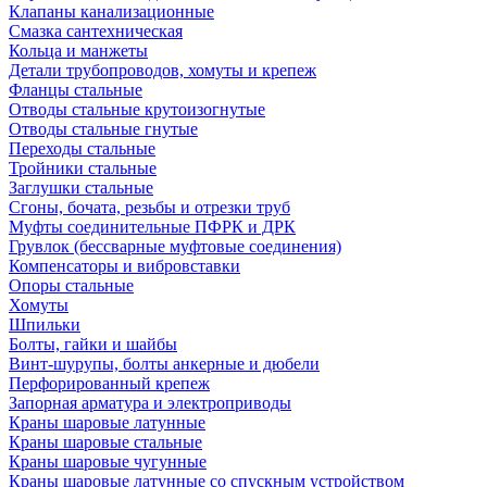
Клапаны канализационные
Смазка сантехническая
Кольца и манжеты
Детали трубопроводов, хомуты и крепеж
Фланцы стальные
Отводы стальные крутоизогнутые
Отводы стальные гнутые
Переходы стальные
Тройники стальные
Заглушки стальные
Сгоны, бочата, резьбы и отрезки труб
Муфты соединительные ПФРК и ДРК
Грувлок (бессварные муфтовые соединения)
Компенсаторы и вибровставки
Опоры стальные
Хомуты
Шпильки
Болты, гайки и шайбы
Винт-шурупы, болты анкерные и дюбели
Перфорированный крепеж
Запорная арматура и электроприводы
Краны шаровые латунные
Краны шаровые стальные
Краны шаровые чугунные
Краны шаровые латунные со спускным устройством