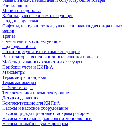
Умывальники, пьедесталы и сопутствующие товары
Инсталляции
Мойки и подстолья
Кабины душевые и комплектующие
Поддоны душевые
Сифоны, выпуски, лотки душевые и шланги для стиральных
машин
Трапы
Смесители и комплектующие
Подводка гибкая
Полотенцесушители и комплектующие
Вентиляторы, вентиляционные решетки и лючки
Мебель для ванных комнат и аксессуары
Приборы учета и КИПиА
Манометры
Термометры и оправы
Термоманометры
Счётчики воды
Теплосчетчики и комплектующие
Датчики давления
Комплектующие для КИПиА
Насосы и насосное оборудование
Насосы циркуляционные с мокрым ротором
Насосы консольные, консольно-моноблочные
Насосы ин-лайн с сухим ротором