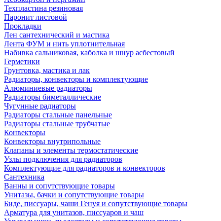
Техпластина резиновая
Паронит листовой
Прокладки
Лен сантехнический и мастика
Лента ФУМ и нить уплотнительная
Набивка сальниковая, каболка и шнур асбестовый
Герметики
Грунтовка, мастика и лак
Радиаторы, конвекторы и комплектующие
Алюминиевые радиаторы
Радиаторы биметаллические
Чугунные радиаторы
Радиаторы стальные панельные
Радиаторы стальные трубчатые
Конвекторы
Конвекторы внутрипольные
Клапаны и элементы термостатические
Узлы подключения для радиаторов
Комплектующие для радиаторов и конвекторов
Сантехника
Ванны и сопутствующие товары
Унитазы, бачки и сопутствующие товары
Биде, писсуары, чаши Генуя и сопутствующие товары
Арматура для унитазов, писсуаров и чаш