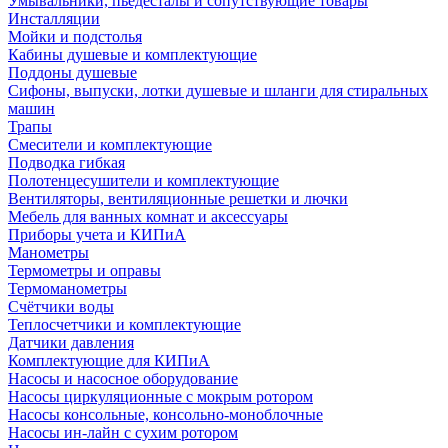
Умывальники, пьедесталы и сопутствующие товары
Инсталляции
Мойки и подстолья
Кабины душевые и комплектующие
Поддоны душевые
Сифоны, выпуски, лотки душевые и шланги для стиральных
машин
Трапы
Смесители и комплектующие
Подводка гибкая
Полотенцесушители и комплектующие
Вентиляторы, вентиляционные решетки и лючки
Мебель для ванных комнат и аксессуары
Приборы учета и КИПиА
Манометры
Термометры и оправы
Термоманометры
Счётчики воды
Теплосчетчики и комплектующие
Датчики давления
Комплектующие для КИПиА
Насосы и насосное оборудование
Насосы циркуляционные с мокрым ротором
Насосы консольные, консольно-моноблочные
Насосы ин-лайн с сухим ротором