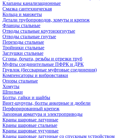
Клапаны канализационные
Смазка сантехническая
Кольца и манжеты
Детали трубопроводов, хомуты и крепеж
Фланцы стальные
Отводы стальные крутоизогнутые
Отводы стальные гнутые
Переходы стальные
Тройники стальные
Заглушки стальные
Сгоны, бочата, резьбы и отрезки труб
Муфты соединительные ПФРК и ДРК
Грувлок (бессварные муфтовые соединения)
Компенсаторы и вибровставки
Опоры стальные
Хомуты
Шпильки
Болты, гайки и шайбы
Винт-шурупы, болты анкерные и дюбели
Перфорированный крепеж
Запорная арматура и электроприводы
Краны шаровые латунные
Краны шаровые стальные
Краны шаровые чугунные
Краны шаровые латунные со спускным устройством