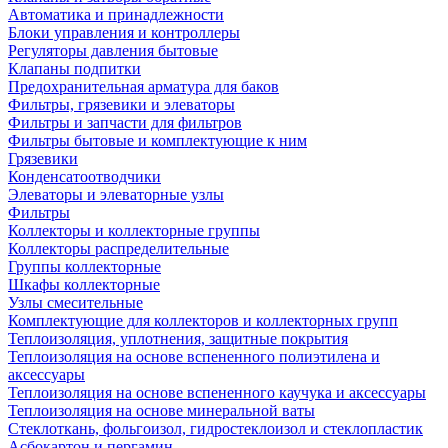
Автоматика и принадлежности
Блоки управления и контроллеры
Регуляторы давления бытовые
Клапаны подпитки
Предохранительная арматура для баков
Фильтры, грязевики и элеваторы
Фильтры и запчасти для фильтров
Фильтры бытовые и комплектующие к ним
Грязевики
Конденсатоотводчики
Элеваторы и элеваторные узлы
Фильтры
Коллекторы и коллекторные группы
Коллекторы распределительные
Группы коллекторные
Шкафы коллекторные
Узлы смесительные
Комплектующие для коллекторов и коллекторных групп
Теплоизоляция, уплотнения, защитные покрытия
Теплоизоляция на основе вспененного полиэтилена и
аксессуары
Теплоизоляция на основе вспененного каучука и аксессуары
Теплоизоляция на основе минеральной ваты
Стеклоткань, фольгоизол, гидростеклоизол и стеклопластик
Асбокартон и пергамин