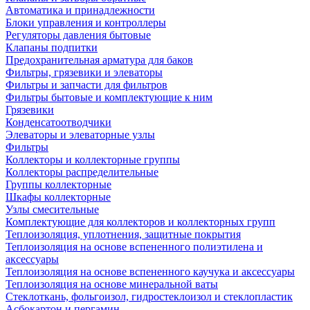
Автоматика и принадлежности
Блоки управления и контроллеры
Регуляторы давления бытовые
Клапаны подпитки
Предохранительная арматура для баков
Фильтры, грязевики и элеваторы
Фильтры и запчасти для фильтров
Фильтры бытовые и комплектующие к ним
Грязевики
Конденсатоотводчики
Элеваторы и элеваторные узлы
Фильтры
Коллекторы и коллекторные группы
Коллекторы распределительные
Группы коллекторные
Шкафы коллекторные
Узлы смесительные
Комплектующие для коллекторов и коллекторных групп
Теплоизоляция, уплотнения, защитные покрытия
Теплоизоляция на основе вспененного полиэтилена и
аксессуары
Теплоизоляция на основе вспененного каучука и аксессуары
Теплоизоляция на основе минеральной ваты
Стеклоткань, фольгоизол, гидростеклоизол и стеклопластик
Асбокартон и пергамин