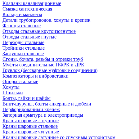
Клапаны канализационные
Смазка сантехническая
Кольца и манжеты
Детали трубопроводов, хомуты и крепеж
Фланцы стальные
Отводы стальные крутоизогнутые
Отводы стальные гнутые
Переходы стальные
Тройники стальные
Заглушки стальные
Сгоны, бочата, резьбы и отрезки труб
Муфты соединительные ПФРК и ДРК
Грувлок (бессварные муфтовые соединения)
Компенсаторы и вибровставки
Опоры стальные
Хомуты
Шпильки
Болты, гайки и шайбы
Винт-шурупы, болты анкерные и дюбели
Перфорированный крепеж
Запорная арматура и электроприводы
Краны шаровые латунные
Краны шаровые стальные
Краны шаровые чугунные
Краны шаровые латунные со спускным устройством