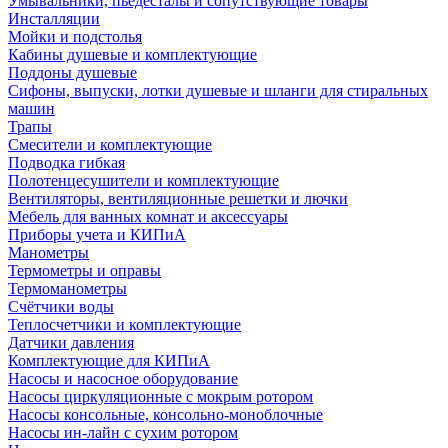
Умывальники, пьедесталы и сопутствующие товары
Инсталляции
Мойки и подстолья
Кабины душевые и комплектующие
Поддоны душевые
Сифоны, выпуски, лотки душевые и шланги для стиральных
машин
Трапы
Смесители и комплектующие
Подводка гибкая
Полотенцесушители и комплектующие
Вентиляторы, вентиляционные решетки и лючки
Мебель для ванных комнат и аксессуары
Приборы учета и КИПиА
Манометры
Термометры и оправы
Термоманометры
Счётчики воды
Теплосчетчики и комплектующие
Датчики давления
Комплектующие для КИПиА
Насосы и насосное оборудование
Насосы циркуляционные с мокрым ротором
Насосы консольные, консольно-моноблочные
Насосы ин-лайн с сухим ротором