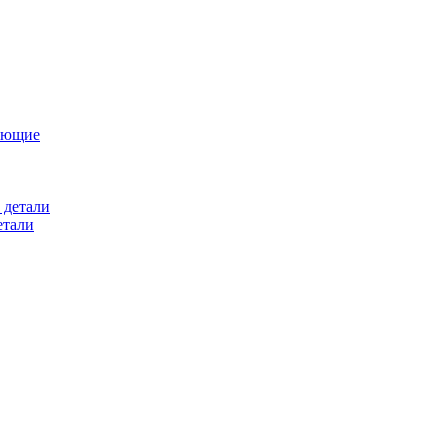
ующие
 детали
етали