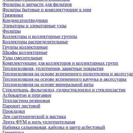
Фильтры и запчасти для фильтров
Фильтры бытовые и комплектующие к ним
Грязевики
Конденсатоотводчики
Элеваторы и элеваторные узлы
Фильтры
Коллекторы и коллекторные группы
Коллекторы распределительные
Группы коллекторные
Шкафы коллекторные
Узлы смесительные
Комплектующие для коллекторов и коллекторных групп
Теплоизоляция, уплотнения, защитные покрытия
Теплоизоляция на основе вспененного полиэтилена и аксессуа
Теплоизоляция на основе вспененного каучука и аксессуары
Теплоизоляция на основе минеральной ваты
Стеклоткань, фольгоизол, гидростеклоизол и стеклопластик
Асбокартон и пергамин
Техпластина резиновая
Паронит листовой
Прокладки
Лен сантехнический и мастика
Лента ФУМ и нить уплотнительная
Набивка сальниковая, каболка и шнур асбестовый
Герметики