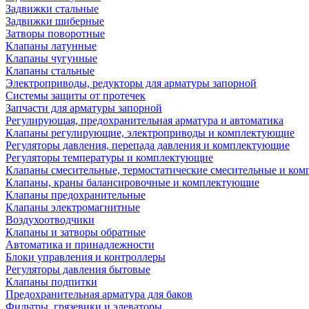
Задвижки стальные
Задвижки шиберные
Затворы поворотные
Клапаны латунные
Клапаны чугунные
Клапаны стальные
Электроприводы, редукторы для арматуры запорной
Системы защиты от протечек
Запчасти для арматуры запорной
Регулирующая, предохранительная арматура и автоматика
Клапаны регулирующие, электроприводы и комплектующие
Регуляторы давления, перепада давления и комплектующие
Регуляторы температуры и комплектующие
Клапаны смесительные, термостатические смесительные и ко
Клапаны, краны балансировочные и комплектующие
Клапаны предохранительные
Клапаны электромагнитные
Воздухоотводчики
Клапаны и затворы обратные
Автоматика и принадлежности
Блоки управления и контроллеры
Регуляторы давления бытовые
Клапаны подпитки
Предохранительная арматура для баков
Фильтры, грязевики и элеваторы