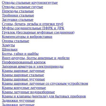
Отводы стальные крутоизогнутые
Отводы стальные гнутые
Переходы стальные
Тройники стальные
Заглушки стальные
Сгоны, бочата, резьбы и отрезки труб
Муфты соединительные ПФРК и ДРК
Грувлок (бессварные муфтовые соединения)
Компенсаторы и вибровставки
Опоры стальные
Хомуты
Шпильки
Болты, гайки и шайбы
Винт-шурупы, болты анкерные и дюбели
Перфорированный крепеж
Запорная арматура и электроприводы
Краны шаровые латунные
Краны шаровые стальные
Краны шаровые чугунные
Краны шаровые латунные со спускным устройством
Краны конусные латунные
Краны латунные водоразборные
Краны и клапаны (вентили) для бытовых приборов
Задвижки чугунные
Задвижки латунные