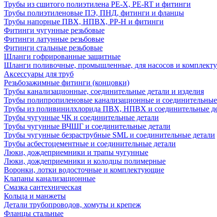
Трубы из сшитого полиэтилена PE-X, PE-RT и фитинги
Трубы полиэтиленовые ПЭ, ПНД, фитинги и фланцы
Трубы напорные ПВХ, НПВХ, PP-H и фитинги
Фитинги чугунные резьбовые
Фитинги латунные резьбовые
Фитинги стальные резьбовые
Шланги гофрированные защитные
Шланги поливочные, промышленные, для насосов и комплект
Аксессуары для труб
Резьбозажимные фитинги (концовки)
Трубы канализационные, соединительные детали и изделия
Трубы полипропиленовые канализационные и соединительные
Трубы из поливинилхлорида ПВХ, НПВХ и соединительные д
Трубы чугунные ЧК и соединительные детали
Трубы чугунные ВЧШГ и соединительные детали
Трубы чугунные безраструбные SML и соединительные детали
Трубы асбестоцементные и соединительные детали
Люки, дождеприемники и трапы чугунные
Люки, дождеприемники и колодцы полимерные
Воронки, лотки водосточные и комплектующие
Клапаны канализационные
Смазка сантехническая
Кольца и манжеты
Детали трубопроводов, хомуты и крепеж
Фланцы стальные