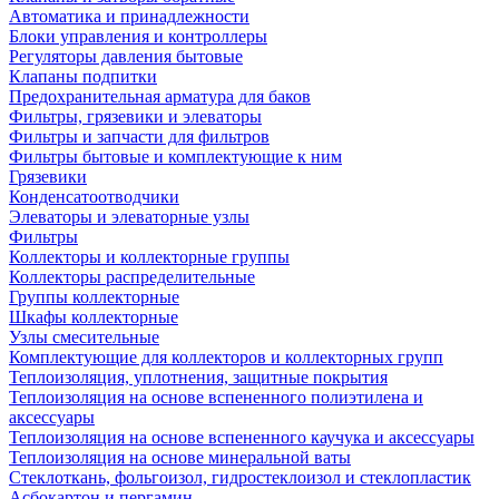
Автоматика и принадлежности
Блоки управления и контроллеры
Регуляторы давления бытовые
Клапаны подпитки
Предохранительная арматура для баков
Фильтры, грязевики и элеваторы
Фильтры и запчасти для фильтров
Фильтры бытовые и комплектующие к ним
Грязевики
Конденсатоотводчики
Элеваторы и элеваторные узлы
Фильтры
Коллекторы и коллекторные группы
Коллекторы распределительные
Группы коллекторные
Шкафы коллекторные
Узлы смесительные
Комплектующие для коллекторов и коллекторных групп
Теплоизоляция, уплотнения, защитные покрытия
Теплоизоляция на основе вспененного полиэтилена и
аксессуары
Теплоизоляция на основе вспененного каучука и аксессуары
Теплоизоляция на основе минеральной ваты
Стеклоткань, фольгоизол, гидростеклоизол и стеклопластик
Асбокартон и пергамин