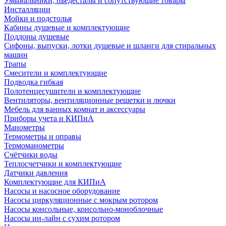
Умывальники, пьедесталы и сопутствующие товары
Инсталляции
Мойки и подстолья
Кабины душевые и комплектующие
Поддоны душевые
Сифоны, выпуски, лотки душевые и шланги для стиральных
машин
Трапы
Смесители и комплектующие
Подводка гибкая
Полотенцесушители и комплектующие
Вентиляторы, вентиляционные решетки и лючки
Мебель для ванных комнат и аксессуары
Приборы учета и КИПиА
Манометры
Термометры и оправы
Термоманометры
Счётчики воды
Теплосчетчики и комплектующие
Датчики давления
Комплектующие для КИПиА
Насосы и насосное оборудование
Насосы циркуляционные с мокрым ротором
Насосы консольные, консольно-моноблочные
Насосы ин-лайн с сухим ротором