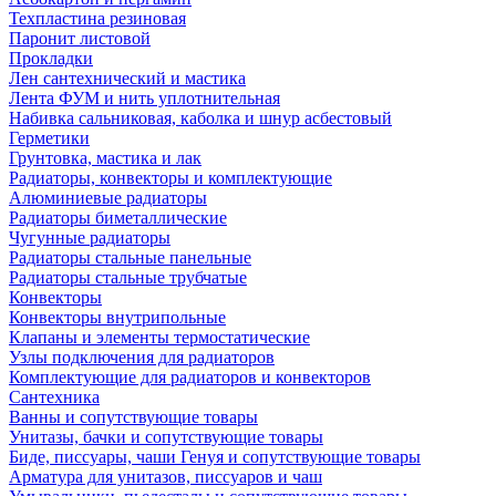
Техпластина резиновая
Паронит листовой
Прокладки
Лен сантехнический и мастика
Лента ФУМ и нить уплотнительная
Набивка сальниковая, каболка и шнур асбестовый
Герметики
Грунтовка, мастика и лак
Радиаторы, конвекторы и комплектующие
Алюминиевые радиаторы
Радиаторы биметаллические
Чугунные радиаторы
Радиаторы стальные панельные
Радиаторы стальные трубчатые
Конвекторы
Конвекторы внутрипольные
Клапаны и элементы термостатические
Узлы подключения для радиаторов
Комплектующие для радиаторов и конвекторов
Сантехника
Ванны и сопутствующие товары
Унитазы, бачки и сопутствующие товары
Биде, писсуары, чаши Генуя и сопутствующие товары
Арматура для унитазов, писсуаров и чаш