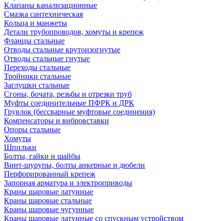
Клапаны канализационные
Смазка сантехническая
Кольца и манжеты
Детали трубопроводов, хомуты и крепеж
Фланцы стальные
Отводы стальные крутоизогнутые
Отводы стальные гнутые
Переходы стальные
Тройники стальные
Заглушки стальные
Сгоны, бочата, резьбы и отрезки труб
Муфты соединительные ПФРК и ДРК
Грувлок (бессварные муфтовые соединения)
Компенсаторы и вибровставки
Опоры стальные
Хомуты
Шпильки
Болты, гайки и шайбы
Винт-шурупы, болты анкерные и дюбели
Перфорированный крепеж
Запорная арматура и электроприводы
Краны шаровые латунные
Краны шаровые стальные
Краны шаровые чугунные
Краны шаровые латунные со спускным устройством