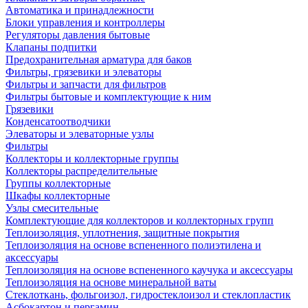
Автоматика и принадлежности
Блоки управления и контроллеры
Регуляторы давления бытовые
Клапаны подпитки
Предохранительная арматура для баков
Фильтры, грязевики и элеваторы
Фильтры и запчасти для фильтров
Фильтры бытовые и комплектующие к ним
Грязевики
Конденсатоотводчики
Элеваторы и элеваторные узлы
Фильтры
Коллекторы и коллекторные группы
Коллекторы распределительные
Группы коллекторные
Шкафы коллекторные
Узлы смесительные
Комплектующие для коллекторов и коллекторных групп
Теплоизоляция, уплотнения, защитные покрытия
Теплоизоляция на основе вспененного полиэтилена и
аксессуары
Теплоизоляция на основе вспененного каучука и аксессуары
Теплоизоляция на основе минеральной ваты
Стеклоткань, фольгоизол, гидростеклоизол и стеклопластик
Асбокартон и пергамин