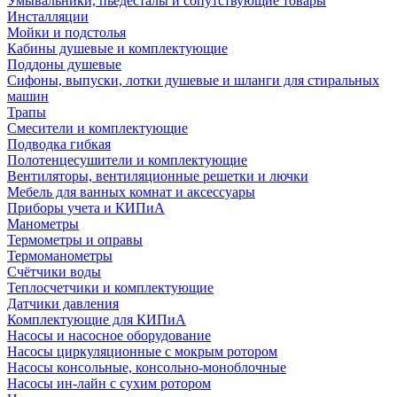
Умывальники, пьедесталы и сопутствующие товары
Инсталляции
Мойки и подстолья
Кабины душевые и комплектующие
Поддоны душевые
Сифоны, выпуски, лотки душевые и шланги для стиральных
машин
Трапы
Смесители и комплектующие
Подводка гибкая
Полотенцесушители и комплектующие
Вентиляторы, вентиляционные решетки и лючки
Мебель для ванных комнат и аксессуары
Приборы учета и КИПиА
Манометры
Термометры и оправы
Термоманометры
Счётчики воды
Теплосчетчики и комплектующие
Датчики давления
Комплектующие для КИПиА
Насосы и насосное оборудование
Насосы циркуляционные с мокрым ротором
Насосы консольные, консольно-моноблочные
Насосы ин-лайн с сухим ротором