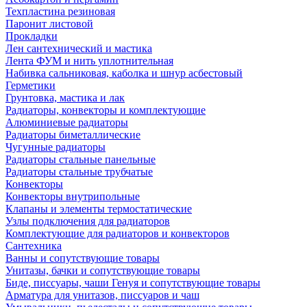
Техпластина резиновая
Паронит листовой
Прокладки
Лен сантехнический и мастика
Лента ФУМ и нить уплотнительная
Набивка сальниковая, каболка и шнур асбестовый
Герметики
Грунтовка, мастика и лак
Радиаторы, конвекторы и комплектующие
Алюминиевые радиаторы
Радиаторы биметаллические
Чугунные радиаторы
Радиаторы стальные панельные
Радиаторы стальные трубчатые
Конвекторы
Конвекторы внутрипольные
Клапаны и элементы термостатические
Узлы подключения для радиаторов
Комплектующие для радиаторов и конвекторов
Сантехника
Ванны и сопутствующие товары
Унитазы, бачки и сопутствующие товары
Биде, писсуары, чаши Генуя и сопутствующие товары
Арматура для унитазов, писсуаров и чаш