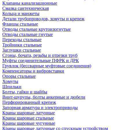
Клапаны канализационные
Смазка сантехническая
Кольца и манжеты
Детали трубопроводов, хомуты и крепеж
Фланцы стальные
Отводы стальные крутоизогнутые
Отводы стальные гнутые
Переходы стальные
Тройники стальные
Заглушки стальные
Сгоны, бочата, резьбы и отрезки труб
Муфты соединительные ПФРК и ДРК
Грувлок (бессварные муфтовые соединения)
Компенсаторы и вибровставки
Опоры стальные
Хомуты
Шпильки
Болты, гайки и шайбы
Винт-шурупы, болты анкерные и дюбели
Перфорированный крепеж
Запорная арматура и электроприводы
Краны шаровые латунные
Краны шаровые стальные
Краны шаровые чугунные
Краны шаровые латунные со спускным устройством