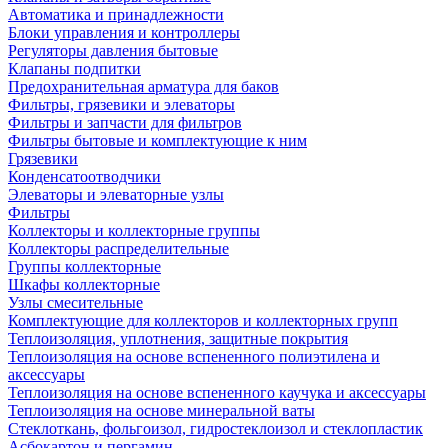
Автоматика и принадлежности
Блоки управления и контроллеры
Регуляторы давления бытовые
Клапаны подпитки
Предохранительная арматура для баков
Фильтры, грязевики и элеваторы
Фильтры и запчасти для фильтров
Фильтры бытовые и комплектующие к ним
Грязевики
Конденсатоотводчики
Элеваторы и элеваторные узлы
Фильтры
Коллекторы и коллекторные группы
Коллекторы распределительные
Группы коллекторные
Шкафы коллекторные
Узлы смесительные
Комплектующие для коллекторов и коллекторных групп
Теплоизоляция, уплотнения, защитные покрытия
Теплоизоляция на основе вспененного полиэтилена и
аксессуары
Теплоизоляция на основе вспененного каучука и аксессуары
Теплоизоляция на основе минеральной ваты
Стеклоткань, фольгоизол, гидростеклоизол и стеклопластик
Асбокартон и пергамин