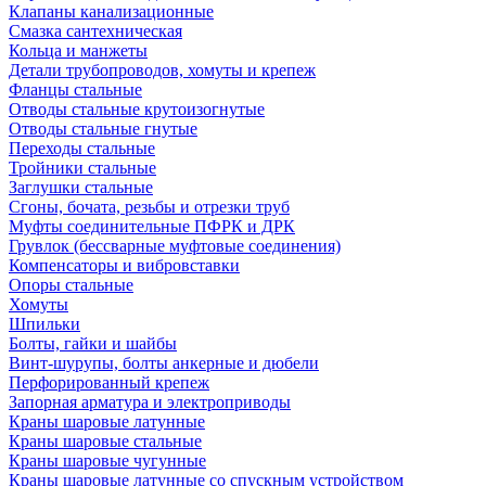
Клапаны канализационные
Смазка сантехническая
Кольца и манжеты
Детали трубопроводов, хомуты и крепеж
Фланцы стальные
Отводы стальные крутоизогнутые
Отводы стальные гнутые
Переходы стальные
Тройники стальные
Заглушки стальные
Сгоны, бочата, резьбы и отрезки труб
Муфты соединительные ПФРК и ДРК
Грувлок (бессварные муфтовые соединения)
Компенсаторы и вибровставки
Опоры стальные
Хомуты
Шпильки
Болты, гайки и шайбы
Винт-шурупы, болты анкерные и дюбели
Перфорированный крепеж
Запорная арматура и электроприводы
Краны шаровые латунные
Краны шаровые стальные
Краны шаровые чугунные
Краны шаровые латунные со спускным устройством