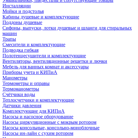
Умывальники, пьедесталы и сопутствующие товары
Инсталляции
Мойки и подстолья
Кабины душевые и комплектующие
Поддоны душевые
Сифоны, выпуски, лотки душевые и шланги для стиральных
машин
Трапы
Смесители и комплектующие
Подводка гибкая
Полотенцесушители и комплектующие
Вентиляторы, вентиляционные решетки и лючки
Мебель для ванных комнат и аксессуары
Приборы учета и КИПиА
Манометры
Термометры и оправы
Термоманометры
Счётчики воды
Теплосчетчики и комплектующие
Датчики давления
Комплектующие для КИПиА
Насосы и насосное оборудование
Насосы циркуляционные с мокрым ротором
Насосы консольные, консольно-моноблочные
Насосы ин-лайн с сухим ротором