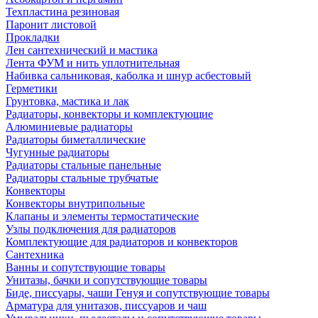
Техпластина резиновая
Паронит листовой
Прокладки
Лен сантехнический и мастика
Лента ФУМ и нить уплотнительная
Набивка сальниковая, каболка и шнур асбестовый
Герметики
Грунтовка, мастика и лак
Радиаторы, конвекторы и комплектующие
Алюминиевые радиаторы
Радиаторы биметаллические
Чугунные радиаторы
Радиаторы стальные панельные
Радиаторы стальные трубчатые
Конвекторы
Конвекторы внутрипольные
Клапаны и элементы термостатические
Узлы подключения для радиаторов
Комплектующие для радиаторов и конвекторов
Сантехника
Ванны и сопутствующие товары
Унитазы, бачки и сопутствующие товары
Биде, писсуары, чаши Генуя и сопутствующие товары
Арматура для унитазов, писсуаров и чаш