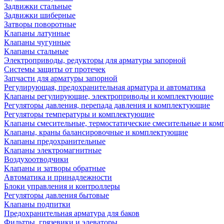
Задвижки стальные
Задвижки шиберные
Затворы поворотные
Клапаны латунные
Клапаны чугунные
Клапаны стальные
Электроприводы, редукторы для арматуры запорной
Системы защиты от протечек
Запчасти для арматуры запорной
Регулирующая, предохранительная арматура и автоматика
Клапаны регулирующие, электроприводы и комплектующие
Регуляторы давления, перепада давления и комплектующие
Регуляторы температуры и комплектующие
Клапаны смесительные, термостатические смесительные и ко
Клапаны, краны балансировочные и комплектующие
Клапаны предохранительные
Клапаны электромагнитные
Воздухоотводчики
Клапаны и затворы обратные
Автоматика и принадлежности
Блоки управления и контроллеры
Регуляторы давления бытовые
Клапаны подпитки
Предохранительная арматура для баков
Фильтры, грязевики и элеваторы