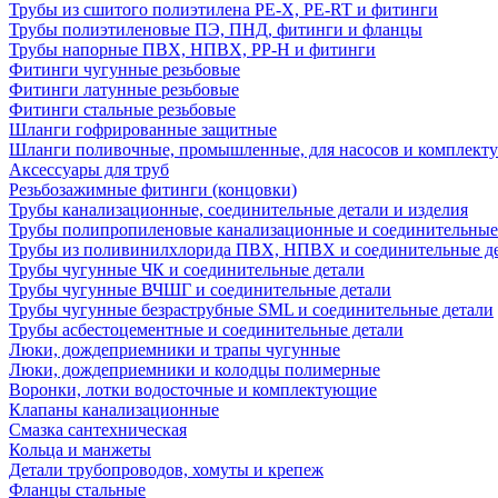
Трубы из сшитого полиэтилена PE-X, PE-RT и фитинги
Трубы полиэтиленовые ПЭ, ПНД, фитинги и фланцы
Трубы напорные ПВХ, НПВХ, PP-H и фитинги
Фитинги чугунные резьбовые
Фитинги латунные резьбовые
Фитинги стальные резьбовые
Шланги гофрированные защитные
Шланги поливочные, промышленные, для насосов и комплект
Аксессуары для труб
Резьбозажимные фитинги (концовки)
Трубы канализационные, соединительные детали и изделия
Трубы полипропиленовые канализационные и соединительные
Трубы из поливинилхлорида ПВХ, НПВХ и соединительные д
Трубы чугунные ЧК и соединительные детали
Трубы чугунные ВЧШГ и соединительные детали
Трубы чугунные безраструбные SML и соединительные детали
Трубы асбестоцементные и соединительные детали
Люки, дождеприемники и трапы чугунные
Люки, дождеприемники и колодцы полимерные
Воронки, лотки водосточные и комплектующие
Клапаны канализационные
Смазка сантехническая
Кольца и манжеты
Детали трубопроводов, хомуты и крепеж
Фланцы стальные