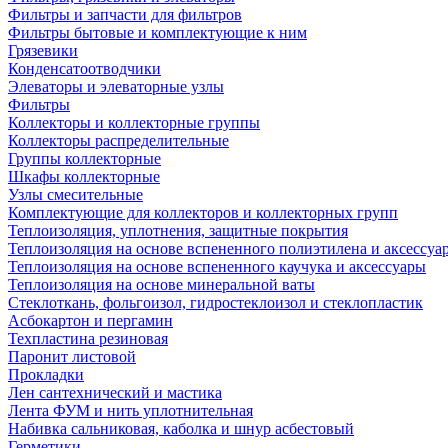
Фильтры и запчасти для фильтров
Фильтры бытовые и комплектующие к ним
Грязевики
Конденсатоотводчики
Элеваторы и элеваторные узлы
Фильтры
Коллекторы и коллекторные группы
Коллекторы распределительные
Группы коллекторные
Шкафы коллекторные
Узлы смесительные
Комплектующие для коллекторов и коллекторных групп
Теплоизоляция, уплотнения, защитные покрытия
Теплоизоляция на основе вспененного полиэтилена и аксессуа
Теплоизоляция на основе вспененного каучука и аксессуары
Теплоизоляция на основе минеральной ваты
Стеклоткань, фольгоизол, гидростеклоизол и стеклопластик
Асбокартон и пергамин
Техпластина резиновая
Паронит листовой
Прокладки
Лен сантехнический и мастика
Лента ФУМ и нить уплотнительная
Набивка сальниковая, каболка и шнур асбестовый
Герметики