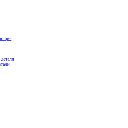
ующие
 детали
етали