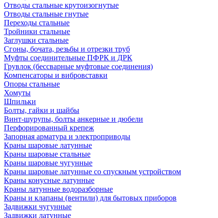
Отводы стальные крутоизогнутые
Отводы стальные гнутые
Переходы стальные
Тройники стальные
Заглушки стальные
Сгоны, бочата, резьбы и отрезки труб
Муфты соединительные ПФРК и ДРК
Грувлок (бессварные муфтовые соединения)
Компенсаторы и вибровставки
Опоры стальные
Хомуты
Шпильки
Болты, гайки и шайбы
Винт-шурупы, болты анкерные и дюбели
Перфорированный крепеж
Запорная арматура и электроприводы
Краны шаровые латунные
Краны шаровые стальные
Краны шаровые чугунные
Краны шаровые латунные со спускным устройством
Краны конусные латунные
Краны латунные водоразборные
Краны и клапаны (вентили) для бытовых приборов
Задвижки чугунные
Задвижки латунные