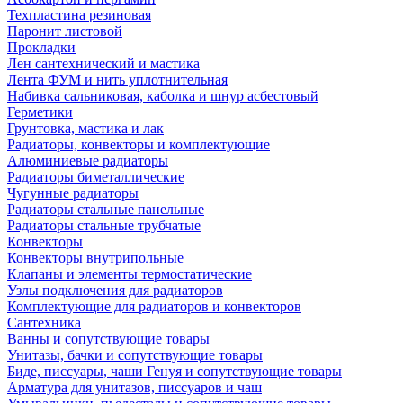
Техпластина резиновая
Паронит листовой
Прокладки
Лен сантехнический и мастика
Лента ФУМ и нить уплотнительная
Набивка сальниковая, каболка и шнур асбестовый
Герметики
Грунтовка, мастика и лак
Радиаторы, конвекторы и комплектующие
Алюминиевые радиаторы
Радиаторы биметаллические
Чугунные радиаторы
Радиаторы стальные панельные
Радиаторы стальные трубчатые
Конвекторы
Конвекторы внутрипольные
Клапаны и элементы термостатические
Узлы подключения для радиаторов
Комплектующие для радиаторов и конвекторов
Сантехника
Ванны и сопутствующие товары
Унитазы, бачки и сопутствующие товары
Биде, писсуары, чаши Генуя и сопутствующие товары
Арматура для унитазов, писсуаров и чаш