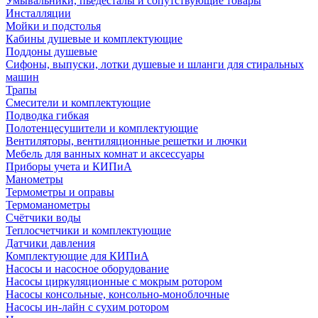
Умывальники, пьедесталы и сопутствующие товары
Инсталляции
Мойки и подстолья
Кабины душевые и комплектующие
Поддоны душевые
Сифоны, выпуски, лотки душевые и шланги для стиральных
машин
Трапы
Смесители и комплектующие
Подводка гибкая
Полотенцесушители и комплектующие
Вентиляторы, вентиляционные решетки и лючки
Мебель для ванных комнат и аксессуары
Приборы учета и КИПиА
Манометры
Термометры и оправы
Термоманометры
Счётчики воды
Теплосчетчики и комплектующие
Датчики давления
Комплектующие для КИПиА
Насосы и насосное оборудование
Насосы циркуляционные с мокрым ротором
Насосы консольные, консольно-моноблочные
Насосы ин-лайн с сухим ротором