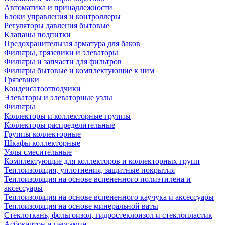
Автоматика и принадлежности
Блоки управления и контроллеры
Регуляторы давления бытовые
Клапаны подпитки
Предохранительная арматура для баков
Фильтры, грязевики и элеваторы
Фильтры и запчасти для фильтров
Фильтры бытовые и комплектующие к ним
Грязевики
Конденсатоотводчики
Элеваторы и элеваторные узлы
Фильтры
Коллекторы и коллекторные группы
Коллекторы распределительные
Группы коллекторные
Шкафы коллекторные
Узлы смесительные
Комплектующие для коллекторов и коллекторных групп
Теплоизоляция, уплотнения, защитные покрытия
Теплоизоляция на основе вспененного полиэтилена и
аксессуары
Теплоизоляция на основе вспененного каучука и аксессуары
Теплоизоляция на основе минеральной ваты
Стеклоткань, фольгоизол, гидростеклоизол и стеклопластик
Асбокартон и пергамин