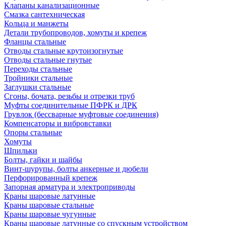
Клапаны канализационные
Смазка сантехническая
Кольца и манжеты
Детали трубопроводов, хомуты и крепеж
Фланцы стальные
Отводы стальные крутоизогнутые
Отводы стальные гнутые
Переходы стальные
Тройники стальные
Заглушки стальные
Сгоны, бочата, резьбы и отрезки труб
Муфты соединительные ПФРК и ДРК
Грувлок (бессварные муфтовые соединения)
Компенсаторы и вибровставки
Опоры стальные
Хомуты
Шпильки
Болты, гайки и шайбы
Винт-шурупы, болты анкерные и дюбели
Перфорированный крепеж
Запорная арматура и электроприводы
Краны шаровые латунные
Краны шаровые стальные
Краны шаровые чугунные
Краны шаровые латунные со спускным устройством