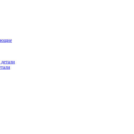
ующие
 детали
етали