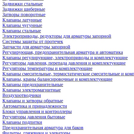
Задвижки стальные
Задвижки шиберные
Затворы поворотные
Клапаны латунные
Клапаны чугунные
Клапаны стальные
Электроприводы, редукторы для арматуры запорной
Системы защиты от протечек
Запчасти для арматуры запорной
Регулирующая, предохранительная арматура и автоматика
Клапаны регулирующие, электроприводы и комплектующие
Регуляторы давления, перепада давления и комплектующие
Регуляторы температуры и комплектующие
Клапаны смесительные, термостатические смесительные и ко
Клапаны, краны балансировочные и комплектующие
Клапаны предохранительные
Клапаны электромагнитные
Воздухоотводчики
Клапаны и затворы обратные
Автоматика и принадлежности
Блоки управления и контроллеры
Регуляторы давления бытовые
Клапаны подпитки
Предохранительная арматура для баков
Фильтры, грязевики и элеваторы