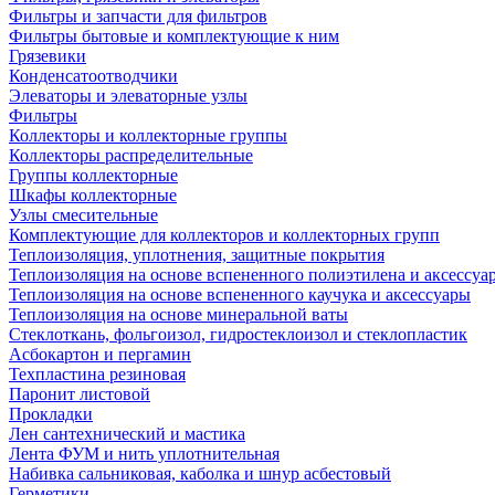
Фильтры и запчасти для фильтров
Фильтры бытовые и комплектующие к ним
Грязевики
Конденсатоотводчики
Элеваторы и элеваторные узлы
Фильтры
Коллекторы и коллекторные группы
Коллекторы распределительные
Группы коллекторные
Шкафы коллекторные
Узлы смесительные
Комплектующие для коллекторов и коллекторных групп
Теплоизоляция, уплотнения, защитные покрытия
Теплоизоляция на основе вспененного полиэтилена и аксессуа
Теплоизоляция на основе вспененного каучука и аксессуары
Теплоизоляция на основе минеральной ваты
Стеклоткань, фольгоизол, гидростеклоизол и стеклопластик
Асбокартон и пергамин
Техпластина резиновая
Паронит листовой
Прокладки
Лен сантехнический и мастика
Лента ФУМ и нить уплотнительная
Набивка сальниковая, каболка и шнур асбестовый
Герметики