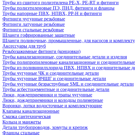
Трубы из сшитого полиэтилена PE-X, PE-RT и фитинги
Трубы полиэтиленовые ПЭ, ПНД, фитинги и фланцы
Трубы напорные ПВХ, НПВХ, PP-H и фитинги
Фитинги чугунные резьбовые
Фитинги латунные резьбовые
Фитинги стальные резьбовые
Шланги гофрированные защитные
Шланги поливочные, промышленные, для насосов и комплект
Аксессуары для труб
Резьбозажимные фитинги (концовки)
Трубы канализационные, соединительные детали и изделия
Трубы полипропиленовые канализационные и соединительные
Трубы из поливинилхлорида ПВХ, НПВХ и соединительные д
Трубы чугунные ЧК и соединительные детали
Трубы чугунные ВЧШГ и соединительные детали
Трубы чугунные безраструбные SML и соединительные детали
Трубы асбестоцементные и соединительные детали
Люки, дождеприемники и трапы чугунные
Люки, дождеприемники и колодцы полимерные
Воронки, лотки водосточные и комплектующие
Клапаны канализационные
Смазка сантехническая
Кольца и манжеты
Детали трубопроводов, хомуты и крепеж
Фланцы стальные