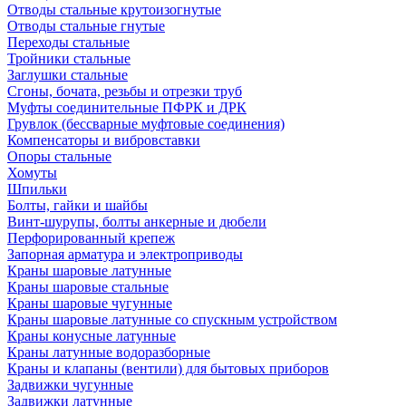
Отводы стальные крутоизогнутые
Отводы стальные гнутые
Переходы стальные
Тройники стальные
Заглушки стальные
Сгоны, бочата, резьбы и отрезки труб
Муфты соединительные ПФРК и ДРК
Грувлок (бессварные муфтовые соединения)
Компенсаторы и вибровставки
Опоры стальные
Хомуты
Шпильки
Болты, гайки и шайбы
Винт-шурупы, болты анкерные и дюбели
Перфорированный крепеж
Запорная арматура и электроприводы
Краны шаровые латунные
Краны шаровые стальные
Краны шаровые чугунные
Краны шаровые латунные со спускным устройством
Краны конусные латунные
Краны латунные водоразборные
Краны и клапаны (вентили) для бытовых приборов
Задвижки чугунные
Задвижки латунные