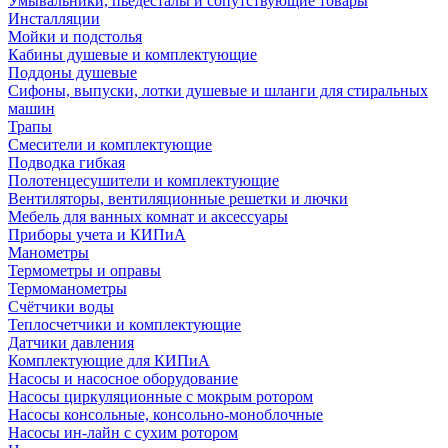
Умывальники, пьедесталы и сопутствующие товары
Инсталляции
Мойки и подстолья
Кабины душевые и комплектующие
Поддоны душевые
Сифоны, выпуски, лотки душевые и шланги для стиральных
машин
Трапы
Смесители и комплектующие
Подводка гибкая
Полотенцесушители и комплектующие
Вентиляторы, вентиляционные решетки и лючки
Мебель для ванных комнат и аксессуары
Приборы учета и КИПиА
Манометры
Термометры и оправы
Термоманометры
Счётчики воды
Теплосчетчики и комплектующие
Датчики давления
Комплектующие для КИПиА
Насосы и насосное оборудование
Насосы циркуляционные с мокрым ротором
Насосы консольные, консольно-моноблочные
Насосы ин-лайн с сухим ротором