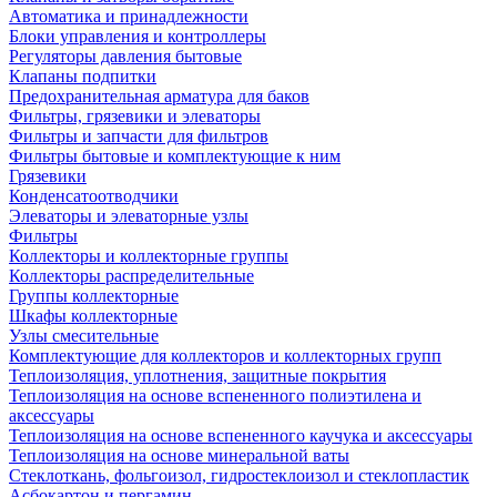
Автоматика и принадлежности
Блоки управления и контроллеры
Регуляторы давления бытовые
Клапаны подпитки
Предохранительная арматура для баков
Фильтры, грязевики и элеваторы
Фильтры и запчасти для фильтров
Фильтры бытовые и комплектующие к ним
Грязевики
Конденсатоотводчики
Элеваторы и элеваторные узлы
Фильтры
Коллекторы и коллекторные группы
Коллекторы распределительные
Группы коллекторные
Шкафы коллекторные
Узлы смесительные
Комплектующие для коллекторов и коллекторных групп
Теплоизоляция, уплотнения, защитные покрытия
Теплоизоляция на основе вспененного полиэтилена и
аксессуары
Теплоизоляция на основе вспененного каучука и аксессуары
Теплоизоляция на основе минеральной ваты
Стеклоткань, фольгоизол, гидростеклоизол и стеклопластик
Асбокартон и пергамин