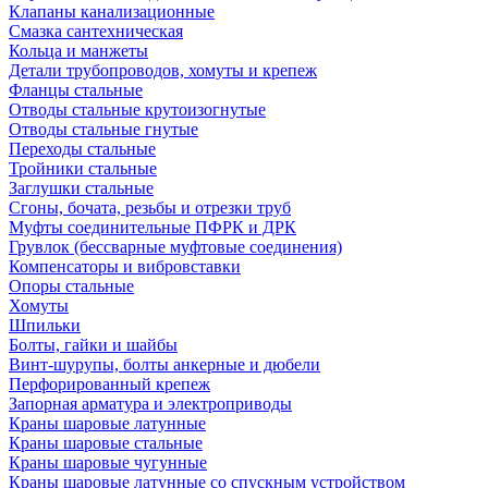
Клапаны канализационные
Смазка сантехническая
Кольца и манжеты
Детали трубопроводов, хомуты и крепеж
Фланцы стальные
Отводы стальные крутоизогнутые
Отводы стальные гнутые
Переходы стальные
Тройники стальные
Заглушки стальные
Сгоны, бочата, резьбы и отрезки труб
Муфты соединительные ПФРК и ДРК
Грувлок (бессварные муфтовые соединения)
Компенсаторы и вибровставки
Опоры стальные
Хомуты
Шпильки
Болты, гайки и шайбы
Винт-шурупы, болты анкерные и дюбели
Перфорированный крепеж
Запорная арматура и электроприводы
Краны шаровые латунные
Краны шаровые стальные
Краны шаровые чугунные
Краны шаровые латунные со спускным устройством