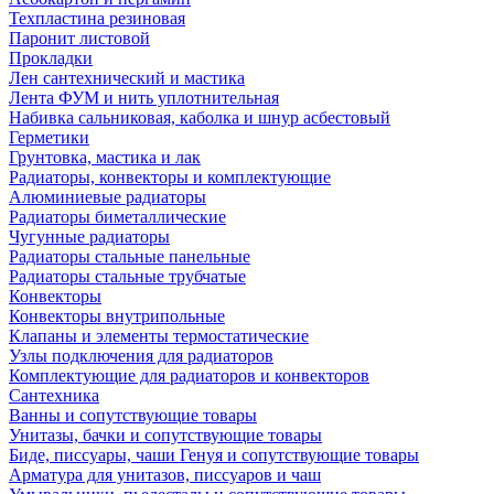
Техпластина резиновая
Паронит листовой
Прокладки
Лен сантехнический и мастика
Лента ФУМ и нить уплотнительная
Набивка сальниковая, каболка и шнур асбестовый
Герметики
Грунтовка, мастика и лак
Радиаторы, конвекторы и комплектующие
Алюминиевые радиаторы
Радиаторы биметаллические
Чугунные радиаторы
Радиаторы стальные панельные
Радиаторы стальные трубчатые
Конвекторы
Конвекторы внутрипольные
Клапаны и элементы термостатические
Узлы подключения для радиаторов
Комплектующие для радиаторов и конвекторов
Сантехника
Ванны и сопутствующие товары
Унитазы, бачки и сопутствующие товары
Биде, писсуары, чаши Генуя и сопутствующие товары
Арматура для унитазов, писсуаров и чаш