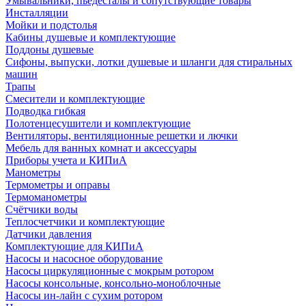
Умывальники, пьедесталы и сопутствующие товары
Инсталляции
Мойки и подстолья
Кабины душевые и комплектующие
Поддоны душевые
Сифоны, выпуски, лотки душевые и шланги для стиральных
машин
Трапы
Смесители и комплектующие
Подводка гибкая
Полотенцесушители и комплектующие
Вентиляторы, вентиляционные решетки и лючки
Мебель для ванных комнат и аксессуары
Приборы учета и КИПиА
Манометры
Термометры и оправы
Термоманометры
Счётчики воды
Теплосчетчики и комплектующие
Датчики давления
Комплектующие для КИПиА
Насосы и насосное оборудование
Насосы циркуляционные с мокрым ротором
Насосы консольные, консольно-моноблочные
Насосы ин-лайн с сухим ротором