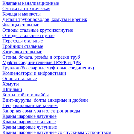
Клапаны канализационные
Смазка сантехническая
Кольца и манжеты
Детали трубопроводов, хомуты и крепеж
Фланцы стальные
Отводы стальные крутоизогнутые
Отводы стальные гнутые
Переходы стальные
Тройники стальные
Заглушки стальные
Сгоны, бочата, резьбы и отрезки труб
Муфты соединительные ПФРК и ДРК
Грувлок (бессварные муфтовые соединения)
Компенсаторы и вибровставки
Опоры стальные
Хомуты
Шпильки
Болты, гайки и шайбы
Винт-шурупы, болты анкерные и дюбели
Перфорированный крепеж
Запорная арматура и электроприводы
Краны шаровые латунные
Краны шаровые стальные
Краны шаровые чугунные
Краны шаровые латунные со спускным устройством