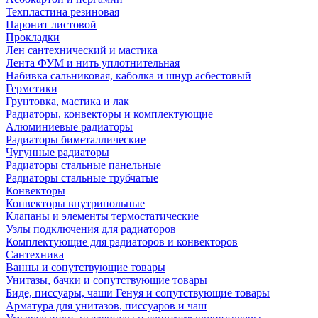
Техпластина резиновая
Паронит листовой
Прокладки
Лен сантехнический и мастика
Лента ФУМ и нить уплотнительная
Набивка сальниковая, каболка и шнур асбестовый
Герметики
Грунтовка, мастика и лак
Радиаторы, конвекторы и комплектующие
Алюминиевые радиаторы
Радиаторы биметаллические
Чугунные радиаторы
Радиаторы стальные панельные
Радиаторы стальные трубчатые
Конвекторы
Конвекторы внутрипольные
Клапаны и элементы термостатические
Узлы подключения для радиаторов
Комплектующие для радиаторов и конвекторов
Сантехника
Ванны и сопутствующие товары
Унитазы, бачки и сопутствующие товары
Биде, писсуары, чаши Генуя и сопутствующие товары
Арматура для унитазов, писсуаров и чаш