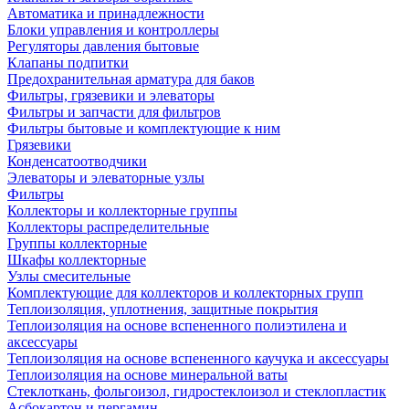
Автоматика и принадлежности
Блоки управления и контроллеры
Регуляторы давления бытовые
Клапаны подпитки
Предохранительная арматура для баков
Фильтры, грязевики и элеваторы
Фильтры и запчасти для фильтров
Фильтры бытовые и комплектующие к ним
Грязевики
Конденсатоотводчики
Элеваторы и элеваторные узлы
Фильтры
Коллекторы и коллекторные группы
Коллекторы распределительные
Группы коллекторные
Шкафы коллекторные
Узлы смесительные
Комплектующие для коллекторов и коллекторных групп
Теплоизоляция, уплотнения, защитные покрытия
Теплоизоляция на основе вспененного полиэтилена и
аксессуары
Теплоизоляция на основе вспененного каучука и аксессуары
Теплоизоляция на основе минеральной ваты
Стеклоткань, фольгоизол, гидростеклоизол и стеклопластик
Асбокартон и пергамин