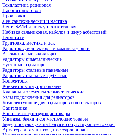
Техпластина резиновая
Паронит листовой
Прокладки
Лен сантехнический и мастика
Лента ФУМ и нить уплотнительная
Набивка сальниковая, каболка и шнур асбестовый
Герметики
Грунтовка, мастика и лак
Радиаторы, конвекторы и комплектующие
Алюминиевые радиаторы
Радиаторы биметаллические
Чугунные радиаторы
Радиаторы стальные панельные
Радиаторы стальные трубчатые
Конвекторы
Конвекторы внутрипольные
Клапаны и элементы термостатические
Узлы подключения для радиаторов
Комплектующие для радиаторов и конвекторов
Сантехника
Ванны и сопутствующие товары
Унитазы, бачки и сопутствующие товары
Биде, писсуары, чаши Генуя и сопутствующие товары
Арматура для унитазов, писсуаров и чаш