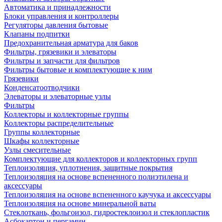
Автоматика и принадлежности
Блоки управления и контроллеры
Регуляторы давления бытовые
Клапаны подпитки
Предохранительная арматура для баков
Фильтры, грязевики и элеваторы
Фильтры и запчасти для фильтров
Фильтры бытовые и комплектующие к ним
Грязевики
Конденсатоотводчики
Элеваторы и элеваторные узлы
Фильтры
Коллекторы и коллекторные группы
Коллекторы распределительные
Группы коллекторные
Шкафы коллекторные
Узлы смесительные
Комплектующие для коллекторов и коллекторных групп
Теплоизоляция, уплотнения, защитные покрытия
Теплоизоляция на основе вспененного полиэтилена и
аксессуары
Теплоизоляция на основе вспененного каучука и аксессуары
Теплоизоляция на основе минеральной ваты
Стеклоткань, фольгоизол, гидростеклоизол и стеклопластик
Асбокартон и пергамин