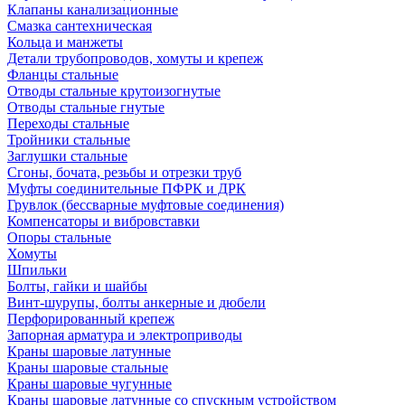
Клапаны канализационные
Смазка сантехническая
Кольца и манжеты
Детали трубопроводов, хомуты и крепеж
Фланцы стальные
Отводы стальные крутоизогнутые
Отводы стальные гнутые
Переходы стальные
Тройники стальные
Заглушки стальные
Сгоны, бочата, резьбы и отрезки труб
Муфты соединительные ПФРК и ДРК
Грувлок (бессварные муфтовые соединения)
Компенсаторы и вибровставки
Опоры стальные
Хомуты
Шпильки
Болты, гайки и шайбы
Винт-шурупы, болты анкерные и дюбели
Перфорированный крепеж
Запорная арматура и электроприводы
Краны шаровые латунные
Краны шаровые стальные
Краны шаровые чугунные
Краны шаровые латунные со спускным устройством