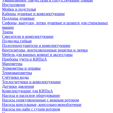
Умывальники, пьедесталы и сопутствующие товары
Инсталляции
Мойки и подстолья
Кабины душевые и комплектующие
Поддоны душевые
Сифоны, выпуски, лотки душевые и шланги для стиральных
машин
Трапы
Смесители и комплектующие
Подводка гибкая
Полотенцесушители и комплектующие
Вентиляторы, вентиляционные решетки и лючки
Мебель для ванных комнат и аксессуары
Приборы учета и КИПиА
Манометры
Термометры и оправы
Термоманометры
Счётчики воды
Теплосчетчики и комплектующие
Датчики давления
Комплектующие для КИПиА
Насосы и насосное оборудование
Насосы циркуляционные с мокрым ротором
Насосы консольные, консольно-моноблочные
Насосы ин-лайн с сухим ротором