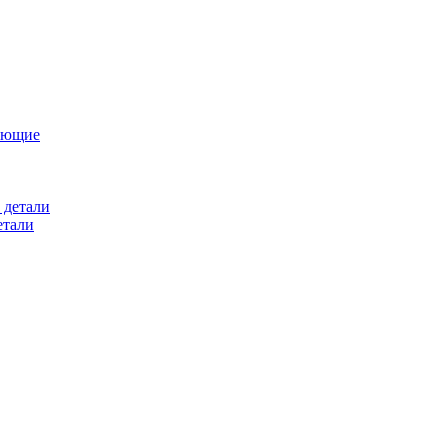
ующие
 детали
етали