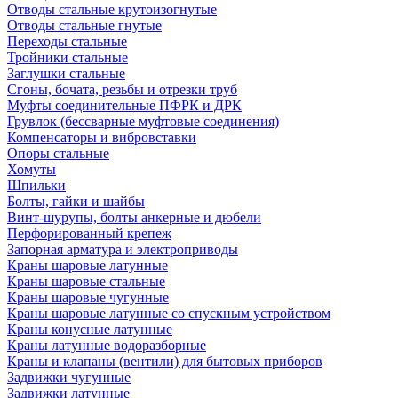
Отводы стальные крутоизогнутые
Отводы стальные гнутые
Переходы стальные
Тройники стальные
Заглушки стальные
Сгоны, бочата, резьбы и отрезки труб
Муфты соединительные ПФРК и ДРК
Грувлок (бессварные муфтовые соединения)
Компенсаторы и вибровставки
Опоры стальные
Хомуты
Шпильки
Болты, гайки и шайбы
Винт-шурупы, болты анкерные и дюбели
Перфорированный крепеж
Запорная арматура и электроприводы
Краны шаровые латунные
Краны шаровые стальные
Краны шаровые чугунные
Краны шаровые латунные со спускным устройством
Краны конусные латунные
Краны латунные водоразборные
Краны и клапаны (вентили) для бытовых приборов
Задвижки чугунные
Задвижки латунные