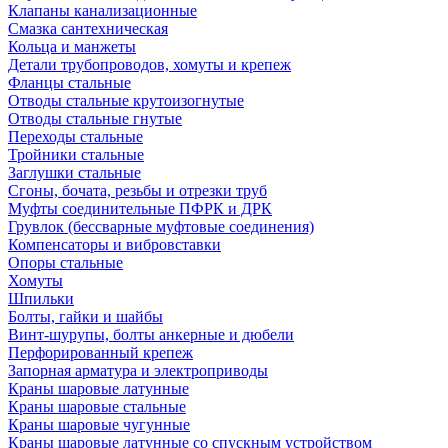
Клапаны канализационные
Смазка сантехническая
Кольца и манжеты
Детали трубопроводов, хомуты и крепеж
Фланцы стальные
Отводы стальные крутоизогнутые
Отводы стальные гнутые
Переходы стальные
Тройники стальные
Заглушки стальные
Сгоны, бочата, резьбы и отрезки труб
Муфты соединительные ПФРК и ДРК
Грувлок (бессварные муфтовые соединения)
Компенсаторы и вибровставки
Опоры стальные
Хомуты
Шпильки
Болты, гайки и шайбы
Винт-шурупы, болты анкерные и дюбели
Перфорированный крепеж
Запорная арматура и электроприводы
Краны шаровые латунные
Краны шаровые стальные
Краны шаровые чугунные
Краны шаровые латунные со спускным устройством