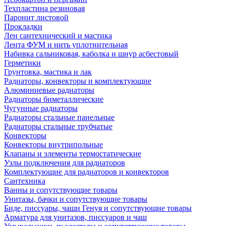
Техпластина резиновая
Паронит листовой
Прокладки
Лен сантехнический и мастика
Лента ФУМ и нить уплотнительная
Набивка сальниковая, каболка и шнур асбестовый
Герметики
Грунтовка, мастика и лак
Радиаторы, конвекторы и комплектующие
Алюминиевые радиаторы
Радиаторы биметаллические
Чугунные радиаторы
Радиаторы стальные панельные
Радиаторы стальные трубчатые
Конвекторы
Конвекторы внутрипольные
Клапаны и элементы термостатические
Узлы подключения для радиаторов
Комплектующие для радиаторов и конвекторов
Сантехника
Ванны и сопутствующие товары
Унитазы, бачки и сопутствующие товары
Биде, писсуары, чаши Генуя и сопутствующие товары
Арматура для унитазов, писсуаров и чаш