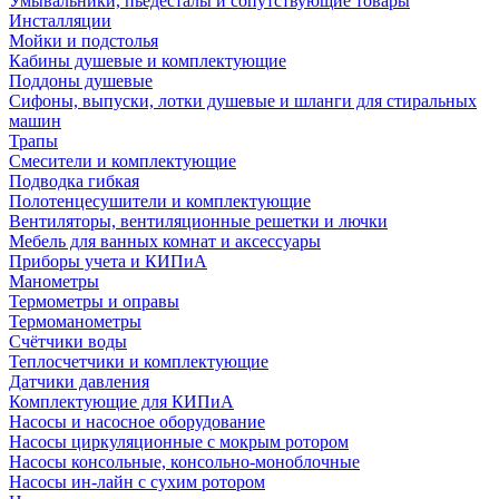
Умывальники, пьедесталы и сопутствующие товары
Инсталляции
Мойки и подстолья
Кабины душевые и комплектующие
Поддоны душевые
Сифоны, выпуски, лотки душевые и шланги для стиральных
машин
Трапы
Смесители и комплектующие
Подводка гибкая
Полотенцесушители и комплектующие
Вентиляторы, вентиляционные решетки и лючки
Мебель для ванных комнат и аксессуары
Приборы учета и КИПиА
Манометры
Термометры и оправы
Термоманометры
Счётчики воды
Теплосчетчики и комплектующие
Датчики давления
Комплектующие для КИПиА
Насосы и насосное оборудование
Насосы циркуляционные с мокрым ротором
Насосы консольные, консольно-моноблочные
Насосы ин-лайн с сухим ротором