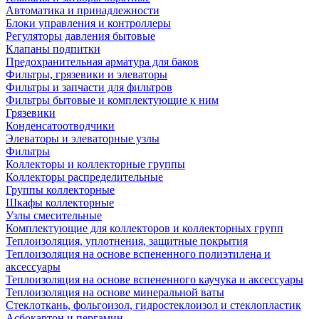
Автоматика и принадлежности
Блоки управления и контроллеры
Регуляторы давления бытовые
Клапаны подпитки
Предохранительная арматура для баков
Фильтры, грязевики и элеваторы
Фильтры и запчасти для фильтров
Фильтры бытовые и комплектующие к ним
Грязевики
Конденсатоотводчики
Элеваторы и элеваторные узлы
Фильтры
Коллекторы и коллекторные группы
Коллекторы распределительные
Группы коллекторные
Шкафы коллекторные
Узлы смесительные
Комплектующие для коллекторов и коллекторных групп
Теплоизоляция, уплотнения, защитные покрытия
Теплоизоляция на основе вспененного полиэтилена и
аксессуары
Теплоизоляция на основе вспененного каучука и аксессуары
Теплоизоляция на основе минеральной ваты
Стеклоткань, фольгоизол, гидростеклоизол и стеклопластик
Асбокартон и пергамин