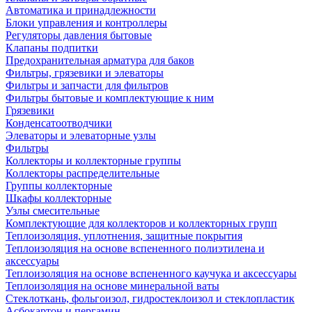
Автоматика и принадлежности
Блоки управления и контроллеры
Регуляторы давления бытовые
Клапаны подпитки
Предохранительная арматура для баков
Фильтры, грязевики и элеваторы
Фильтры и запчасти для фильтров
Фильтры бытовые и комплектующие к ним
Грязевики
Конденсатоотводчики
Элеваторы и элеваторные узлы
Фильтры
Коллекторы и коллекторные группы
Коллекторы распределительные
Группы коллекторные
Шкафы коллекторные
Узлы смесительные
Комплектующие для коллекторов и коллекторных групп
Теплоизоляция, уплотнения, защитные покрытия
Теплоизоляция на основе вспененного полиэтилена и
аксессуары
Теплоизоляция на основе вспененного каучука и аксессуары
Теплоизоляция на основе минеральной ваты
Стеклоткань, фольгоизол, гидростеклоизол и стеклопластик
Асбокартон и пергамин