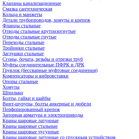
Клапаны канализационные
Смазка сантехническая
Кольца и манжеты
Детали трубопроводов, хомуты и крепеж
Фланцы стальные
Отводы стальные крутоизогнутые
Отводы стальные гнутые
Переходы стальные
Тройники стальные
Заглушки стальные
Сгоны, бочата, резьбы и отрезки труб
Муфты соединительные ПФРК и ДРК
Грувлок (бессварные муфтовые соединения)
Компенсаторы и вибровставки
Опоры стальные
Хомуты
Шпильки
Болты, гайки и шайбы
Винт-шурупы, болты анкерные и дюбели
Перфорированный крепеж
Запорная арматура и электроприводы
Краны шаровые латунные
Краны шаровые стальные
Краны шаровые чугунные
Краны шаровые латунные со спускным устройством