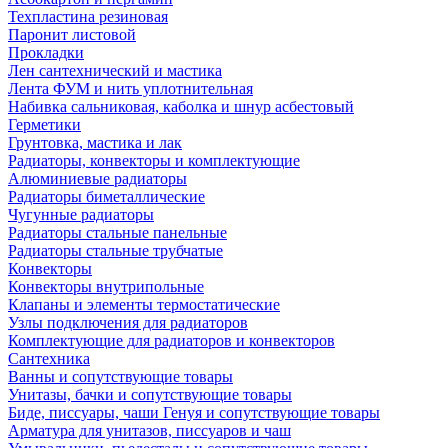
Техпластина резиновая
Паронит листовой
Прокладки
Лен сантехнический и мастика
Лента ФУМ и нить уплотнительная
Набивка сальниковая, каболка и шнур асбестовый
Герметики
Грунтовка, мастика и лак
Радиаторы, конвекторы и комплектующие
Алюминиевые радиаторы
Радиаторы биметаллические
Чугунные радиаторы
Радиаторы стальные панельные
Радиаторы стальные трубчатые
Конвекторы
Конвекторы внутрипольные
Клапаны и элементы термостатические
Узлы подключения для радиаторов
Комплектующие для радиаторов и конвекторов
Сантехника
Ванны и сопутствующие товары
Унитазы, бачки и сопутствующие товары
Биде, писсуары, чаши Генуя и сопутствующие товары
Арматура для унитазов, писсуаров и чаш