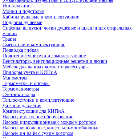
Умывальники, пьедесталы и сопутствующие товары
Инсталляции
Мойки и подстолья
Кабины душевые и комплектующие
Поддоны душевые
Сифоны, выпуски, лотки душевые и шланги для стиральных
машин
Трапы
Смесители и комплектующие
Подводка гибкая
Полотенцесушители и комплектующие
Вентиляторы, вентиляционные решетки и лючки
Мебель для ванных комнат и аксессуары
Приборы учета и КИПиА
Манометры
Термометры и оправы
Термоманометры
Счётчики воды
Теплосчетчики и комплектующие
Датчики давления
Комплектующие для КИПиА
Насосы и насосное оборудование
Насосы циркуляционные с мокрым ротором
Насосы консольные, консольно-моноблочные
Насосы ин-лайн с сухим ротором