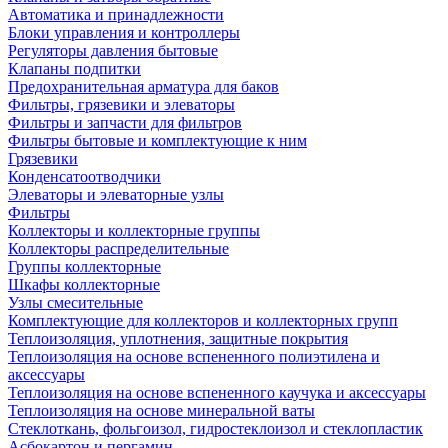
Автоматика и принадлежности
Блоки управления и контроллеры
Регуляторы давления бытовые
Клапаны подпитки
Предохранительная арматура для баков
Фильтры, грязевики и элеваторы
Фильтры и запчасти для фильтров
Фильтры бытовые и комплектующие к ним
Грязевики
Конденсатоотводчики
Элеваторы и элеваторные узлы
Фильтры
Коллекторы и коллекторные группы
Коллекторы распределительные
Группы коллекторные
Шкафы коллекторные
Узлы смесительные
Комплектующие для коллекторов и коллекторных групп
Теплоизоляция, уплотнения, защитные покрытия
Теплоизоляция на основе вспененного полиэтилена и
аксессуары
Теплоизоляция на основе вспененного каучука и аксессуары
Теплоизоляция на основе минеральной ваты
Стеклоткань, фольгоизол, гидростеклоизол и стеклопластик
Асбокартон и пергамин