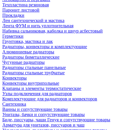
Техпластина резиновая
Паронит листовой
Прокладки
Лен сантехнический и мастика
Лента ФУМ и нить уплотнительная
Набивка сальниковая, каболка и шнур асбестовый
Герметики
Грунтовка, мастика и лак
Радиаторы, конвекторы и комплектующие
Алюминиевые радиаторы
Радиаторы биметаллические
Чугунные радиаторы
Радиаторы стальные панельные
Радиаторы стальные трубчатые
Конвекторы
Конвекторы внутрипольные
Клапаны и элементы термостатические
Узлы подключения для радиаторов
Комплектующие для радиаторов и конвекторов
Сантехника
Ванны и сопутствующие товары
Унитазы, бачки и сопутствующие товары
Биде, писсуары, чаши Генуя и сопутствующие товары
Арматура для унитазов, писсуаров и чаш