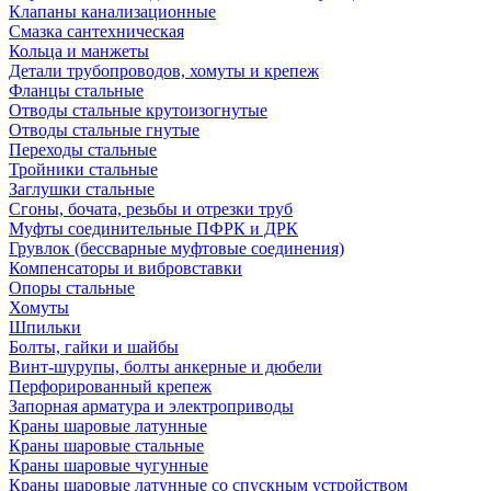
Клапаны канализационные
Смазка сантехническая
Кольца и манжеты
Детали трубопроводов, хомуты и крепеж
Фланцы стальные
Отводы стальные крутоизогнутые
Отводы стальные гнутые
Переходы стальные
Тройники стальные
Заглушки стальные
Сгоны, бочата, резьбы и отрезки труб
Муфты соединительные ПФРК и ДРК
Грувлок (бессварные муфтовые соединения)
Компенсаторы и вибровставки
Опоры стальные
Хомуты
Шпильки
Болты, гайки и шайбы
Винт-шурупы, болты анкерные и дюбели
Перфорированный крепеж
Запорная арматура и электроприводы
Краны шаровые латунные
Краны шаровые стальные
Краны шаровые чугунные
Краны шаровые латунные со спускным устройством