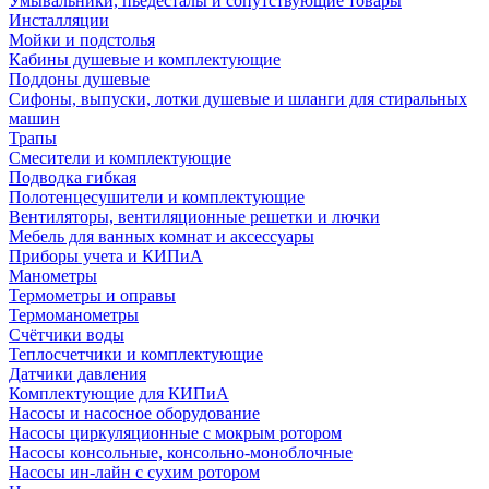
Умывальники, пьедесталы и сопутствующие товары
Инсталляции
Мойки и подстолья
Кабины душевые и комплектующие
Поддоны душевые
Сифоны, выпуски, лотки душевые и шланги для стиральных
машин
Трапы
Смесители и комплектующие
Подводка гибкая
Полотенцесушители и комплектующие
Вентиляторы, вентиляционные решетки и лючки
Мебель для ванных комнат и аксессуары
Приборы учета и КИПиА
Манометры
Термометры и оправы
Термоманометры
Счётчики воды
Теплосчетчики и комплектующие
Датчики давления
Комплектующие для КИПиА
Насосы и насосное оборудование
Насосы циркуляционные с мокрым ротором
Насосы консольные, консольно-моноблочные
Насосы ин-лайн с сухим ротором