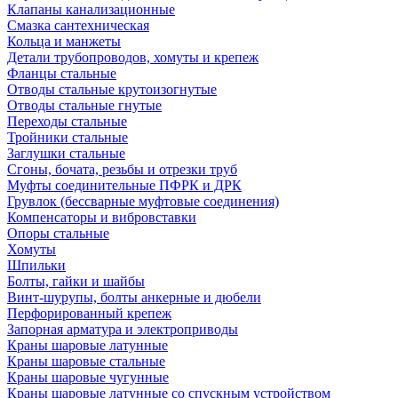
Клапаны канализационные
Смазка сантехническая
Кольца и манжеты
Детали трубопроводов, хомуты и крепеж
Фланцы стальные
Отводы стальные крутоизогнутые
Отводы стальные гнутые
Переходы стальные
Тройники стальные
Заглушки стальные
Сгоны, бочата, резьбы и отрезки труб
Муфты соединительные ПФРК и ДРК
Грувлок (бессварные муфтовые соединения)
Компенсаторы и вибровставки
Опоры стальные
Хомуты
Шпильки
Болты, гайки и шайбы
Винт-шурупы, болты анкерные и дюбели
Перфорированный крепеж
Запорная арматура и электроприводы
Краны шаровые латунные
Краны шаровые стальные
Краны шаровые чугунные
Краны шаровые латунные со спускным устройством