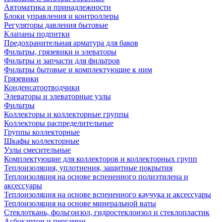
Автоматика и принадлежности
Блоки управления и контроллеры
Регуляторы давления бытовые
Клапаны подпитки
Предохранительная арматура для баков
Фильтры, грязевики и элеваторы
Фильтры и запчасти для фильтров
Фильтры бытовые и комплектующие к ним
Грязевики
Конденсатоотводчики
Элеваторы и элеваторные узлы
Фильтры
Коллекторы и коллекторные группы
Коллекторы распределительные
Группы коллекторные
Шкафы коллекторные
Узлы смесительные
Комплектующие для коллекторов и коллекторных групп
Теплоизоляция, уплотнения, защитные покрытия
Теплоизоляция на основе вспененного полиэтилена и
аксессуары
Теплоизоляция на основе вспененного каучука и аксессуары
Теплоизоляция на основе минеральной ваты
Стеклоткань, фольгоизол, гидростеклоизол и стеклопластик
Асбокартон и пергамин