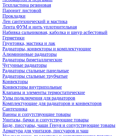
Техпластина резиновая
Паронит листовой
Прокладки
Лен сантехнический и мастика
Лента ФУМ и нить уплотнительная
Набивка сальниковая, каболка и шнур асбестовый
Герметики
Грунтовка, мастика и лак
Радиаторы, конвекторы и комплектующие
Алюминиевые радиаторы
Радиаторы биметаллические
Чугунные радиаторы
Радиаторы стальные панельные
Радиаторы стальные трубчатые
Конвекторы
Конвекторы внутрипольные
Клапаны и элементы термостатические
Узлы подключения для радиаторов
Комплектующие для радиаторов и конвекторов
Сантехника
Ванны и сопутствующие товары
Унитазы, бачки и сопутствующие товары
Биде, писсуары, чаши Генуя и сопутствующие товары
Арматура для унитазов, писсуаров и чаш