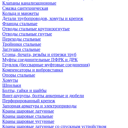
Клапаны канализационные
Смазка сантехническая
Кольца и манжеты
Детали трубопроводов, хомуты и крепеж
Фланцы стальные
Отводы стальные крутоизогнутые
Отводы стальные гнутые
Переходы стальные
Тройники стальные
Заглушки стальные
Сгоны, бочата, резьбы и отрезки труб
Муфты соединительные ПФРК и ДРК
Грувлок (бессварные муфтовые соединения)
Компенсаторы и вибровставки
Опоры стальные
Хомуты
Шпильки
Болты, гайки и шайбы
Винт-шурупы, болты анкерные и дюбели
Перфорированный крепеж
Запорная арматура и электроприводы
Краны шаровые латунные
Краны шаровые стальные
Краны шаровые чугунные
Краны шаровые латунные со спускным устройством