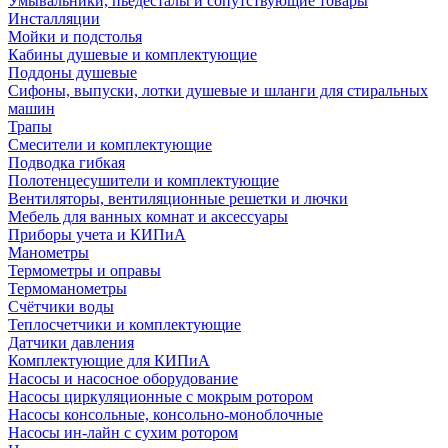
Умывальники, пьедесталы и сопутствующие товары
Инсталляции
Мойки и подстолья
Кабины душевые и комплектующие
Поддоны душевые
Сифоны, выпуски, лотки душевые и шланги для стиральных
машин
Трапы
Смесители и комплектующие
Подводка гибкая
Полотенцесушители и комплектующие
Вентиляторы, вентиляционные решетки и лючки
Мебель для ванных комнат и аксессуары
Приборы учета и КИПиА
Манометры
Термометры и оправы
Термоманометры
Счётчики воды
Теплосчетчики и комплектующие
Датчики давления
Комплектующие для КИПиА
Насосы и насосное оборудование
Насосы циркуляционные с мокрым ротором
Насосы консольные, консольно-моноблочные
Насосы ин-лайн с сухим ротором