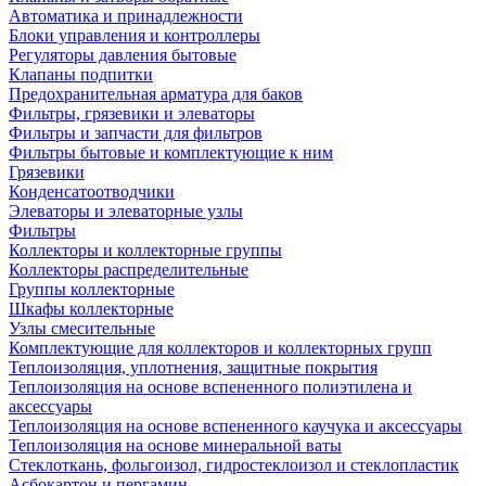
Автоматика и принадлежности
Блоки управления и контроллеры
Регуляторы давления бытовые
Клапаны подпитки
Предохранительная арматура для баков
Фильтры, грязевики и элеваторы
Фильтры и запчасти для фильтров
Фильтры бытовые и комплектующие к ним
Грязевики
Конденсатоотводчики
Элеваторы и элеваторные узлы
Фильтры
Коллекторы и коллекторные группы
Коллекторы распределительные
Группы коллекторные
Шкафы коллекторные
Узлы смесительные
Комплектующие для коллекторов и коллекторных групп
Теплоизоляция, уплотнения, защитные покрытия
Теплоизоляция на основе вспененного полиэтилена и
аксессуары
Теплоизоляция на основе вспененного каучука и аксессуары
Теплоизоляция на основе минеральной ваты
Стеклоткань, фольгоизол, гидростеклоизол и стеклопластик
Асбокартон и пергамин