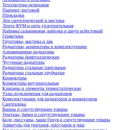
Техпластина резиновая
Паронит листовой
Прокладки
Лен сантехнический и мастика
Лента ФУМ и нить уплотнительная
Набивка сальниковая, каболка и шнур асбестовый
Герметики
Грунтовка, мастика и лак
Радиаторы, конвекторы и комплектующие
Алюминиевые радиаторы
Радиаторы биметаллические
Чугунные радиаторы
Радиаторы стальные панельные
Радиаторы стальные трубчатые
Конвекторы
Конвекторы внутрипольные
Клапаны и элементы термостатические
Узлы подключения для радиаторов
Комплектующие для радиаторов и конвекторов
Сантехника
Ванны и сопутствующие товары
Унитазы, бачки и сопутствующие товары
Биде, писсуары, чаши Генуя и сопутствующие товары
Арматура для унитазов, писсуаров и чаш