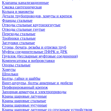
Клапаны канализационные
Смазка сантехническая
Кольца и манжеты
Детали трубопроводов, хомуты и крепеж
Фланцы стальные
Отводы стальные крутоизогнутые
Отводы стальные гнутые
Переходы стальные
Тройники стальные
Заглушки стальные
Сгоны, бочата, резьбы и отрезки труб
Муфты соединительные ПФРК и ДРК
Грувлок (бессварные муфтовые соединения)
Компенсаторы и вибровставки
Опоры стальные
Хомуты
Шпильки
Болты, гайки и шайбы
Винт-шурупы, болты анкерные и дюбели
Перфорированный крепеж
Запорная арматура и электроприводы
Краны шаровые латунные
Краны шаровые стальные
Краны шаровые чугунные
Краны шаровые латунные со спускным устройством