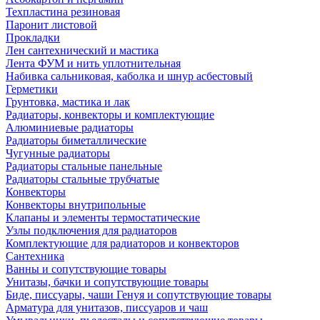
Техпластина резиновая
Паронит листовой
Прокладки
Лен сантехнический и мастика
Лента ФУМ и нить уплотнительная
Набивка сальниковая, каболка и шнур асбестовый
Герметики
Грунтовка, мастика и лак
Радиаторы, конвекторы и комплектующие
Алюминиевые радиаторы
Радиаторы биметаллические
Чугунные радиаторы
Радиаторы стальные панельные
Радиаторы стальные трубчатые
Конвекторы
Конвекторы внутрипольные
Клапаны и элементы термостатические
Узлы подключения для радиаторов
Комплектующие для радиаторов и конвекторов
Сантехника
Ванны и сопутствующие товары
Унитазы, бачки и сопутствующие товары
Биде, писсуары, чаши Генуя и сопутствующие товары
Арматура для унитазов, писсуаров и чаш