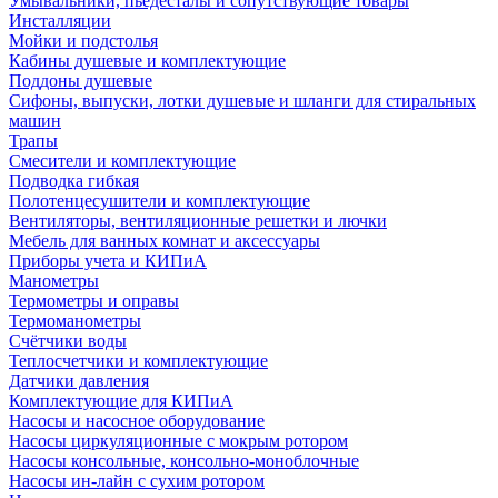
Умывальники, пьедесталы и сопутствующие товары
Инсталляции
Мойки и подстолья
Кабины душевые и комплектующие
Поддоны душевые
Сифоны, выпуски, лотки душевые и шланги для стиральных
машин
Трапы
Смесители и комплектующие
Подводка гибкая
Полотенцесушители и комплектующие
Вентиляторы, вентиляционные решетки и лючки
Мебель для ванных комнат и аксессуары
Приборы учета и КИПиА
Манометры
Термометры и оправы
Термоманометры
Счётчики воды
Теплосчетчики и комплектующие
Датчики давления
Комплектующие для КИПиА
Насосы и насосное оборудование
Насосы циркуляционные с мокрым ротором
Насосы консольные, консольно-моноблочные
Насосы ин-лайн с сухим ротором