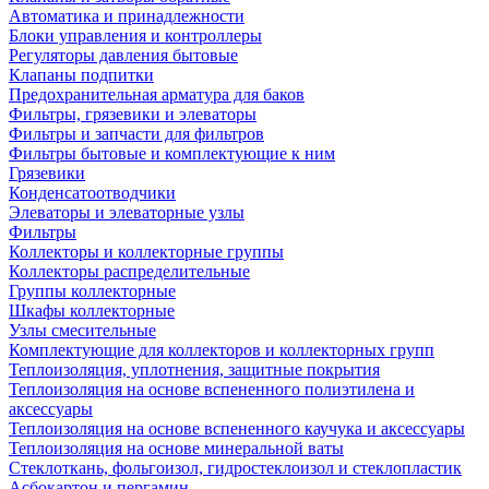
Автоматика и принадлежности
Блоки управления и контроллеры
Регуляторы давления бытовые
Клапаны подпитки
Предохранительная арматура для баков
Фильтры, грязевики и элеваторы
Фильтры и запчасти для фильтров
Фильтры бытовые и комплектующие к ним
Грязевики
Конденсатоотводчики
Элеваторы и элеваторные узлы
Фильтры
Коллекторы и коллекторные группы
Коллекторы распределительные
Группы коллекторные
Шкафы коллекторные
Узлы смесительные
Комплектующие для коллекторов и коллекторных групп
Теплоизоляция, уплотнения, защитные покрытия
Теплоизоляция на основе вспененного полиэтилена и
аксессуары
Теплоизоляция на основе вспененного каучука и аксессуары
Теплоизоляция на основе минеральной ваты
Стеклоткань, фольгоизол, гидростеклоизол и стеклопластик
Асбокартон и пергамин