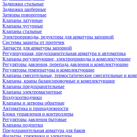
Задвижки стальные
Задвижки шиберные
Затворы поворотные
Клапаны латунные
Клапаны чугунные
Клапаны стальные
Электроприводы, редукторы для арматуры запорной
Системы защиты от протечек
Запчасти для арматуры запорной
Регулирующая, предохранительная арматура и автоматика
Клапаны регулирующие, электроприводы и комплектующие
Регуляторы давления, перепада давления и комплектующие
Регуляторы температуры и комплектующие
Клапаны смесительные, термостатические смесительные и ко
Клапаны, краны балансировочные и комплектующие
Клапаны предохранительные
Клапаны электромагнитные
Воздухоотводчики
Клапаны и затворы обратные
Автоматика и принадлежности
Блоки управления и контроллеры
Регуляторы давления бытовые
Клапаны подпитки
Предохранительная арматура для баков
Фильтры, грязевики и элеваторы