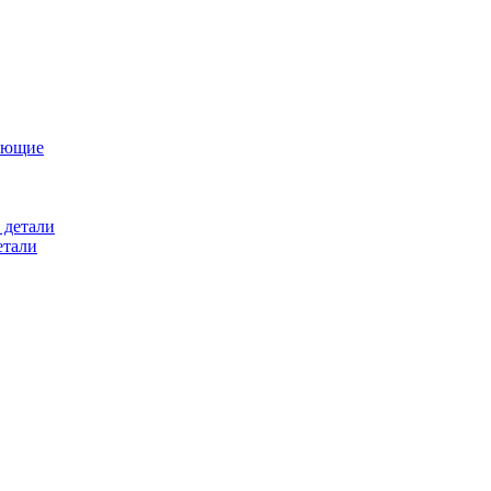
ующие
 детали
етали