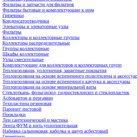
Фильтры и запчасти для фильтров
Фильтры бытовые и комплектующие к ним
Грязевики
Конденсатоотводчики
Элеваторы и элеваторные узлы
Фильтры
Коллекторы и коллекторные группы
Коллекторы распределительные
Группы коллекторные
Шкафы коллекторные
Узлы смесительные
Комплектующие для коллекторов и коллекторных групп
Теплоизоляция, уплотнения, защитные покрытия
Теплоизоляция на основе вспененного полиэтилена и аксессуа
Теплоизоляция на основе вспененного каучука и аксессуары
Теплоизоляция на основе минеральной ваты
Стеклоткань, фольгоизол, гидростеклоизол и стеклопластик
Асбокартон и пергамин
Техпластина резиновая
Паронит листовой
Прокладки
Лен сантехнический и мастика
Лента ФУМ и нить уплотнительная
Набивка сальниковая, каболка и шнур асбестовый
Герметики