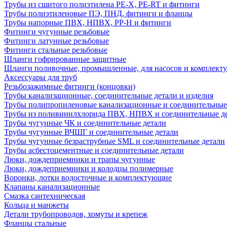
Трубы из сшитого полиэтилена PE-X, PE-RT и фитинги
Трубы полиэтиленовые ПЭ, ПНД, фитинги и фланцы
Трубы напорные ПВХ, НПВХ, PP-H и фитинги
Фитинги чугунные резьбовые
Фитинги латунные резьбовые
Фитинги стальные резьбовые
Шланги гофрированные защитные
Шланги поливочные, промышленные, для насосов и комплект
Аксессуары для труб
Резьбозажимные фитинги (концовки)
Трубы канализационные, соединительные детали и изделия
Трубы полипропиленовые канализационные и соединительные
Трубы из поливинилхлорида ПВХ, НПВХ и соединительные д
Трубы чугунные ЧК и соединительные детали
Трубы чугунные ВЧШГ и соединительные детали
Трубы чугунные безраструбные SML и соединительные детали
Трубы асбестоцементные и соединительные детали
Люки, дождеприемники и трапы чугунные
Люки, дождеприемники и колодцы полимерные
Воронки, лотки водосточные и комплектующие
Клапаны канализационные
Смазка сантехническая
Кольца и манжеты
Детали трубопроводов, хомуты и крепеж
Фланцы стальные