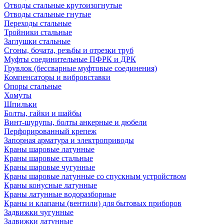
Отводы стальные крутоизогнутые
Отводы стальные гнутые
Переходы стальные
Тройники стальные
Заглушки стальные
Сгоны, бочата, резьбы и отрезки труб
Муфты соединительные ПФРК и ДРК
Грувлок (бессварные муфтовые соединения)
Компенсаторы и вибровставки
Опоры стальные
Хомуты
Шпильки
Болты, гайки и шайбы
Винт-шурупы, болты анкерные и дюбели
Перфорированный крепеж
Запорная арматура и электроприводы
Краны шаровые латунные
Краны шаровые стальные
Краны шаровые чугунные
Краны шаровые латунные со спускным устройством
Краны конусные латунные
Краны латунные водоразборные
Краны и клапаны (вентили) для бытовых приборов
Задвижки чугунные
Задвижки латунные