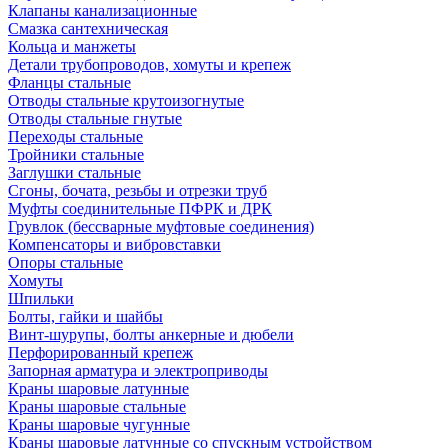
Клапаны канализационные
Смазка сантехническая
Кольца и манжеты
Детали трубопроводов, хомуты и крепеж
Фланцы стальные
Отводы стальные крутоизогнутые
Отводы стальные гнутые
Переходы стальные
Тройники стальные
Заглушки стальные
Сгоны, бочата, резьбы и отрезки труб
Муфты соединительные ПФРК и ДРК
Грувлок (бессварные муфтовые соединения)
Компенсаторы и вибровставки
Опоры стальные
Хомуты
Шпильки
Болты, гайки и шайбы
Винт-шурупы, болты анкерные и дюбели
Перфорированный крепеж
Запорная арматура и электроприводы
Краны шаровые латунные
Краны шаровые стальные
Краны шаровые чугунные
Краны шаровые латунные со спускным устройством