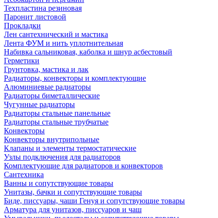
Техпластина резиновая
Паронит листовой
Прокладки
Лен сантехнический и мастика
Лента ФУМ и нить уплотнительная
Набивка сальниковая, каболка и шнур асбестовый
Герметики
Грунтовка, мастика и лак
Радиаторы, конвекторы и комплектующие
Алюминиевые радиаторы
Радиаторы биметаллические
Чугунные радиаторы
Радиаторы стальные панельные
Радиаторы стальные трубчатые
Конвекторы
Конвекторы внутрипольные
Клапаны и элементы термостатические
Узлы подключения для радиаторов
Комплектующие для радиаторов и конвекторов
Сантехника
Ванны и сопутствующие товары
Унитазы, бачки и сопутствующие товары
Биде, писсуары, чаши Генуя и сопутствующие товары
Арматура для унитазов, писсуаров и чаш