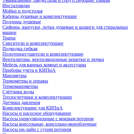
Умывальники, пьедесталы и сопутствующие товары
Инсталляции
Мойки и подстолья
Кабины душевые и комплектующие
Поддоны душевые
Сифоны, выпуски, лотки душевые и шланги для стиральных
машин
Трапы
Смесители и комплектующие
Подводка гибкая
Полотенцесушители и комплектующие
Вентиляторы, вентиляционные решетки и лючки
Мебель для ванных комнат и аксессуары
Приборы учета и КИПиА
Манометры
Термометры и оправы
Термоманометры
Счётчики воды
Теплосчетчики и комплектующие
Датчики давления
Комплектующие для КИПиА
Насосы и насосное оборудование
Насосы циркуляционные с мокрым ротором
Насосы консольные, консольно-моноблочные
Насосы ин-лайн с сухим ротором