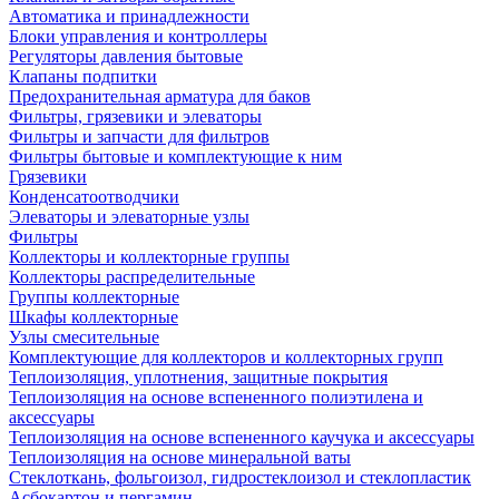
Автоматика и принадлежности
Блоки управления и контроллеры
Регуляторы давления бытовые
Клапаны подпитки
Предохранительная арматура для баков
Фильтры, грязевики и элеваторы
Фильтры и запчасти для фильтров
Фильтры бытовые и комплектующие к ним
Грязевики
Конденсатоотводчики
Элеваторы и элеваторные узлы
Фильтры
Коллекторы и коллекторные группы
Коллекторы распределительные
Группы коллекторные
Шкафы коллекторные
Узлы смесительные
Комплектующие для коллекторов и коллекторных групп
Теплоизоляция, уплотнения, защитные покрытия
Теплоизоляция на основе вспененного полиэтилена и
аксессуары
Теплоизоляция на основе вспененного каучука и аксессуары
Теплоизоляция на основе минеральной ваты
Стеклоткань, фольгоизол, гидростеклоизол и стеклопластик
Асбокартон и пергамин