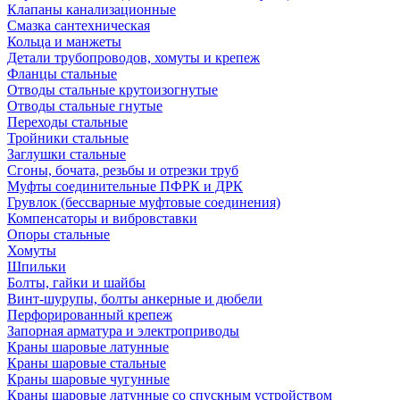
Клапаны канализационные
Смазка сантехническая
Кольца и манжеты
Детали трубопроводов, хомуты и крепеж
Фланцы стальные
Отводы стальные крутоизогнутые
Отводы стальные гнутые
Переходы стальные
Тройники стальные
Заглушки стальные
Сгоны, бочата, резьбы и отрезки труб
Муфты соединительные ПФРК и ДРК
Грувлок (бессварные муфтовые соединения)
Компенсаторы и вибровставки
Опоры стальные
Хомуты
Шпильки
Болты, гайки и шайбы
Винт-шурупы, болты анкерные и дюбели
Перфорированный крепеж
Запорная арматура и электроприводы
Краны шаровые латунные
Краны шаровые стальные
Краны шаровые чугунные
Краны шаровые латунные со спускным устройством