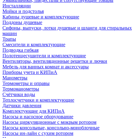
Умывальники, пьедесталы и сопутствующие товары
Инсталляции
Мойки и подстолья
Кабины душевые и комплектующие
Поддоны душевые
Сифоны, выпуски, лотки душевые и шланги для стиральных
машин
Трапы
Смесители и комплектующие
Подводка гибкая
Полотенцесушители и комплектующие
Вентиляторы, вентиляционные решетки и лючки
Мебель для ванных комнат и аксессуары
Приборы учета и КИПиА
Манометры
Термометры и оправы
Термоманометры
Счётчики воды
Теплосчетчики и комплектующие
Датчики давления
Комплектующие для КИПиА
Насосы и насосное оборудование
Насосы циркуляционные с мокрым ротором
Насосы консольные, консольно-моноблочные
Насосы ин-лайн с сухим ротором