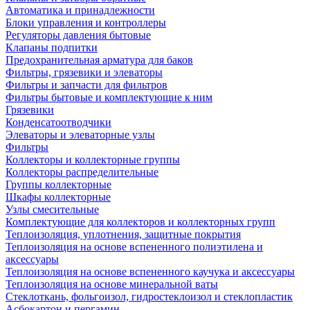
Автоматика и принадлежности
Блоки управления и контроллеры
Регуляторы давления бытовые
Клапаны подпитки
Предохранительная арматура для баков
Фильтры, грязевики и элеваторы
Фильтры и запчасти для фильтров
Фильтры бытовые и комплектующие к ним
Грязевики
Конденсатоотводчики
Элеваторы и элеваторные узлы
Фильтры
Коллекторы и коллекторные группы
Коллекторы распределительные
Группы коллекторные
Шкафы коллекторные
Узлы смесительные
Комплектующие для коллекторов и коллекторных групп
Теплоизоляция, уплотнения, защитные покрытия
Теплоизоляция на основе вспененного полиэтилена и
аксессуары
Теплоизоляция на основе вспененного каучука и аксессуары
Теплоизоляция на основе минеральной ваты
Стеклоткань, фольгоизол, гидростеклоизол и стеклопластик
Асбокартон и пергамин