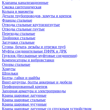
Клапаны канализационные
Смазка сантехническая
Кольца и манжеты
Детали трубопроводов, хомуты и крепеж
Фланцы стальные
Отводы стальные крутоизогнутые
Отводы стальные гнутые
Переходы стальные
Тройники стальные
Заглушки стальные
Сгоны, бочата, резьбы и отрезки труб
Муфты соединительные ПФРК и ДРК
Грувлок (бессварные муфтовые соединения)
Компенсаторы и вибровставки
Опоры стальные
Хомуты
Шпильки
Болты, гайки и шайбы
Винт-шурупы, болты анкерные и дюбели
Перфорированный крепеж
Запорная арматура и электроприводы
Краны шаровые латунные
Краны шаровые стальные
Краны шаровые чугунные
Краны шаровые латунные со спускным устройством