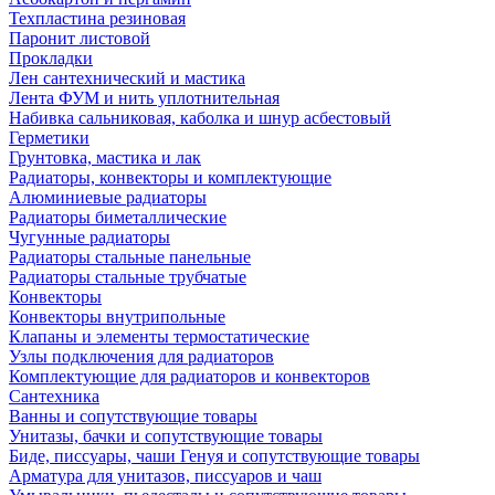
Техпластина резиновая
Паронит листовой
Прокладки
Лен сантехнический и мастика
Лента ФУМ и нить уплотнительная
Набивка сальниковая, каболка и шнур асбестовый
Герметики
Грунтовка, мастика и лак
Радиаторы, конвекторы и комплектующие
Алюминиевые радиаторы
Радиаторы биметаллические
Чугунные радиаторы
Радиаторы стальные панельные
Радиаторы стальные трубчатые
Конвекторы
Конвекторы внутрипольные
Клапаны и элементы термостатические
Узлы подключения для радиаторов
Комплектующие для радиаторов и конвекторов
Сантехника
Ванны и сопутствующие товары
Унитазы, бачки и сопутствующие товары
Биде, писсуары, чаши Генуя и сопутствующие товары
Арматура для унитазов, писсуаров и чаш