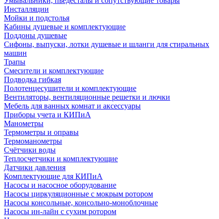
Умывальники, пьедесталы и сопутствующие товары
Инсталляции
Мойки и подстолья
Кабины душевые и комплектующие
Поддоны душевые
Сифоны, выпуски, лотки душевые и шланги для стиральных
машин
Трапы
Смесители и комплектующие
Подводка гибкая
Полотенцесушители и комплектующие
Вентиляторы, вентиляционные решетки и лючки
Мебель для ванных комнат и аксессуары
Приборы учета и КИПиА
Манометры
Термометры и оправы
Термоманометры
Счётчики воды
Теплосчетчики и комплектующие
Датчики давления
Комплектующие для КИПиА
Насосы и насосное оборудование
Насосы циркуляционные с мокрым ротором
Насосы консольные, консольно-моноблочные
Насосы ин-лайн с сухим ротором