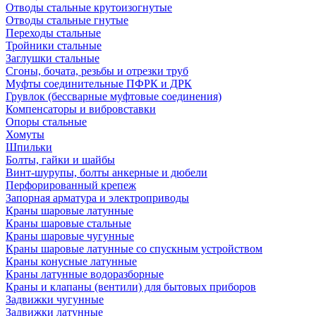
Отводы стальные крутоизогнутые
Отводы стальные гнутые
Переходы стальные
Тройники стальные
Заглушки стальные
Сгоны, бочата, резьбы и отрезки труб
Муфты соединительные ПФРК и ДРК
Грувлок (бессварные муфтовые соединения)
Компенсаторы и вибровставки
Опоры стальные
Хомуты
Шпильки
Болты, гайки и шайбы
Винт-шурупы, болты анкерные и дюбели
Перфорированный крепеж
Запорная арматура и электроприводы
Краны шаровые латунные
Краны шаровые стальные
Краны шаровые чугунные
Краны шаровые латунные со спускным устройством
Краны конусные латунные
Краны латунные водоразборные
Краны и клапаны (вентили) для бытовых приборов
Задвижки чугунные
Задвижки латунные