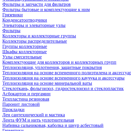
Фильтры и запчасти для фильтров
Фильтры бытовые и комплектующие к ним
Грязевики
Конденсатоотводчики
Элеваторы и элеваторные узлы
Фильтры
Коллекторы и коллекторные группы
Коллекторы распределительные
Группы коллекторные
Шкафы коллекторные
Узлы смесительные
Комплектующие для коллекторов и коллекторных групп
Теплоизоляция, уплотнения, защитные покрытия
Теплоизоляция на основе вспененного полиэтилена и аксессуа
Теплоизоляция на основе вспененного каучука и аксессуары
Теплоизоляция на основе минеральной ваты
Стеклоткань, фольгоизол, гидростеклоизол и стеклопластик
Асбокартон и пергамин
Техпластина резиновая
Паронит листовой
Прокладки
Лен сантехнический и мастика
Лента ФУМ и нить уплотнительная
Набивка сальниковая, каболка и шнур асбестовый
Герметики