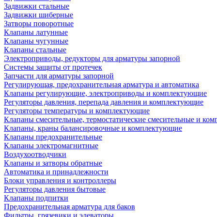
Задвижки стальные
Задвижки шиберные
Затворы поворотные
Клапаны латунные
Клапаны чугунные
Клапаны стальные
Электроприводы, редукторы для арматуры запорной
Системы защиты от протечек
Запчасти для арматуры запорной
Регулирующая, предохранительная арматура и автоматика
Клапаны регулирующие, электроприводы и комплектующие
Регуляторы давления, перепада давления и комплектующие
Регуляторы температуры и комплектующие
Клапаны смесительные, термостатические смесительные и ко
Клапаны, краны балансировочные и комплектующие
Клапаны предохранительные
Клапаны электромагнитные
Воздухоотводчики
Клапаны и затворы обратные
Автоматика и принадлежности
Блоки управления и контроллеры
Регуляторы давления бытовые
Клапаны подпитки
Предохранительная арматура для баков
Фильтры, грязевики и элеваторы