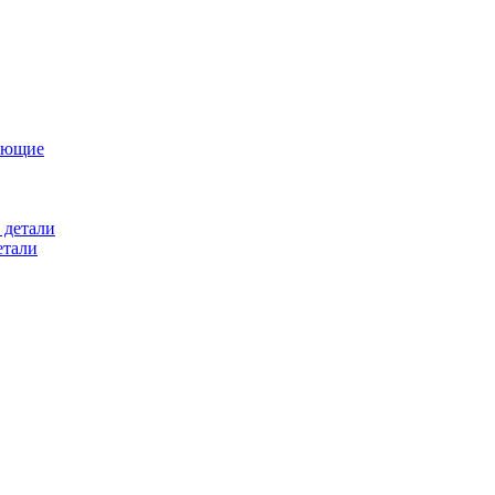
ующие
 детали
етали