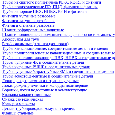
Трубы из сшитого полиэтилена PE-X, PE-RT и фитинги
Трубы полиэтиленовые ПЭ, ПНД, фитинги и фланцы
Трубы напорные ПВХ, НПВХ, PP-H и фитинги
Фитинги чугунные резьбовые
Фитинги латунные резьбовые
Фитинги стальные резьбовые
Шланги гофрированные защитные
Шланги поливочные, промышленные, для насосов и комплект
Аксессуары для труб
Резьбозажимные фитинги (концовки)
Трубы канализационные, соединительные детали и изделия
Трубы полипропиленовые канализационные и соединительные
Трубы из поливинилхлорида ПВХ, НПВХ и соединительные д
Трубы чугунные ЧК и соединительные детали
Трубы чугунные ВЧШГ и соединительные детали
Трубы чугунные безраструбные SML и соединительные детали
Трубы асбестоцементные и соединительные детали
Люки, дождеприемники и трапы чугунные
Люки, дождеприемники и колодцы полимерные
Воронки, лотки водосточные и комплектующие
Клапаны канализационные
Смазка сантехническая
Кольца и манжеты
Детали трубопроводов, хомуты и крепеж
Фланцы стальные