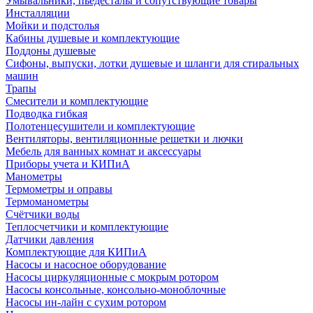
Умывальники, пьедесталы и сопутствующие товары
Инсталляции
Мойки и подстолья
Кабины душевые и комплектующие
Поддоны душевые
Сифоны, выпуски, лотки душевые и шланги для стиральных
машин
Трапы
Смесители и комплектующие
Подводка гибкая
Полотенцесушители и комплектующие
Вентиляторы, вентиляционные решетки и лючки
Мебель для ванных комнат и аксессуары
Приборы учета и КИПиА
Манометры
Термометры и оправы
Термоманометры
Счётчики воды
Теплосчетчики и комплектующие
Датчики давления
Комплектующие для КИПиА
Насосы и насосное оборудование
Насосы циркуляционные с мокрым ротором
Насосы консольные, консольно-моноблочные
Насосы ин-лайн с сухим ротором