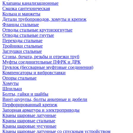
Клапаны канализационные
Смазка сантехническая
Кольца и манжеты
Детали трубопроводов, хомуты и крепеж
Фланцы стальные
Отводы стальные крутоизогнутые
Отводы стальные гнутые
Переходы стальные
Тройники стальные
Заглушки стальные
Сгоны, бочата, резьбы и отрезки труб
Муфты соединительные ПФРК и ДРК
Грувлок (бессварные муфтовые соединения)
Компенсаторы и вибровставки
Опоры стальные
Хомуты
Шпильки
Болты, гайки и шайбы
Винт-шурупы, болты анкерные и дюбели
Перфорированный крепеж
Запорная арматура и электроприводы
Краны шаровые латунные
Краны шаровые стальные
Краны шаровые чугунные
Краны шаровые латунные со спускным устройством