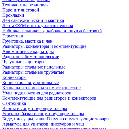
Техпластина резиновая
Паронит листовой
Прокладки
Лен сантехнический и мастика
Лента ФУМ и нить уплотнительная
Набивка сальниковая, каболка и шнур асбестовый
Герметики
Грунтовка, мастика и лак
Радиаторы, конвекторы и комплектующие
Алюминиевые радиаторы
Радиаторы биметаллические
Чугунные радиаторы
Радиаторы стальные панельные
Радиаторы стальные трубчатые
Конвекторы
Конвекторы внутрипольные
Клапаны и элементы термостатические
Узлы подключения для радиаторов
Комплектующие для радиаторов и конвекторов
Сантехника
Ванны и сопутствующие товары
Унитазы, бачки и сопутствующие товары
Биде, писсуары, чаши Генуя и сопутствующие товары
Арматура для унитазов, писсуаров и чаш