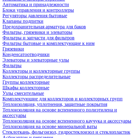
Автоматика и принадлежности
Блоки управления и контроллеры
Регуляторы давления бытовые
Клапаны подпитки
Предохранительная арматура для баков
Фильтры, грязевики и элеваторы
Фильтры и запчасти для фильтров
Фильтры бытовые и комплектующие к ним
Грязевики
Конденсатоотводчики
Элеваторы и элеваторные узлы
Фильтры
Коллекторы и коллекторные группы
Коллекторы распределительные
Группы коллекторные
Шкафы коллекторные
Узлы смесительные
Комплектующие для коллекторов и коллекторных групп
Теплоизоляция, уплотнения, защитные покрытия
Теплоизоляция на основе вспененного полиэтилена и
аксессуары
Теплоизоляция на основе вспененного каучука и аксессуары
Теплоизоляция на основе минеральной ваты
Стеклоткань, фольгоизол, гидростеклоизол и стеклопластик
Асбокартон и пергамин