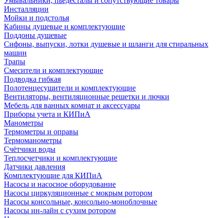
Умывальники, пьедесталы и сопутствующие товары
Инсталляции
Мойки и подстолья
Кабины душевые и комплектующие
Поддоны душевые
Сифоны, выпуски, лотки душевые и шланги для стиральных
машин
Трапы
Смесители и комплектующие
Подводка гибкая
Полотенцесушители и комплектующие
Вентиляторы, вентиляционные решетки и лючки
Мебель для ванных комнат и аксессуары
Приборы учета и КИПиА
Манометры
Термометры и оправы
Термоманометры
Счётчики воды
Теплосчетчики и комплектующие
Датчики давления
Комплектующие для КИПиА
Насосы и насосное оборудование
Насосы циркуляционные с мокрым ротором
Насосы консольные, консольно-моноблочные
Насосы ин-лайн с сухим ротором