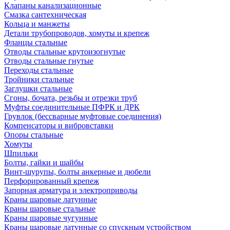
Клапаны канализационные
Смазка сантехническая
Кольца и манжеты
Детали трубопроводов, хомуты и крепеж
Фланцы стальные
Отводы стальные крутоизогнутые
Отводы стальные гнутые
Переходы стальные
Тройники стальные
Заглушки стальные
Сгоны, бочата, резьбы и отрезки труб
Муфты соединительные ПФРК и ДРК
Грувлок (бессварные муфтовые соединения)
Компенсаторы и вибровставки
Опоры стальные
Хомуты
Шпильки
Болты, гайки и шайбы
Винт-шурупы, болты анкерные и дюбели
Перфорированный крепеж
Запорная арматура и электроприводы
Краны шаровые латунные
Краны шаровые стальные
Краны шаровые чугунные
Краны шаровые латунные со спускным устройством