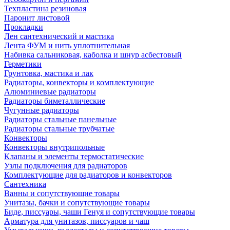
Техпластина резиновая
Паронит листовой
Прокладки
Лен сантехнический и мастика
Лента ФУМ и нить уплотнительная
Набивка сальниковая, каболка и шнур асбестовый
Герметики
Грунтовка, мастика и лак
Радиаторы, конвекторы и комплектующие
Алюминиевые радиаторы
Радиаторы биметаллические
Чугунные радиаторы
Радиаторы стальные панельные
Радиаторы стальные трубчатые
Конвекторы
Конвекторы внутрипольные
Клапаны и элементы термостатические
Узлы подключения для радиаторов
Комплектующие для радиаторов и конвекторов
Сантехника
Ванны и сопутствующие товары
Унитазы, бачки и сопутствующие товары
Биде, писсуары, чаши Генуя и сопутствующие товары
Арматура для унитазов, писсуаров и чаш