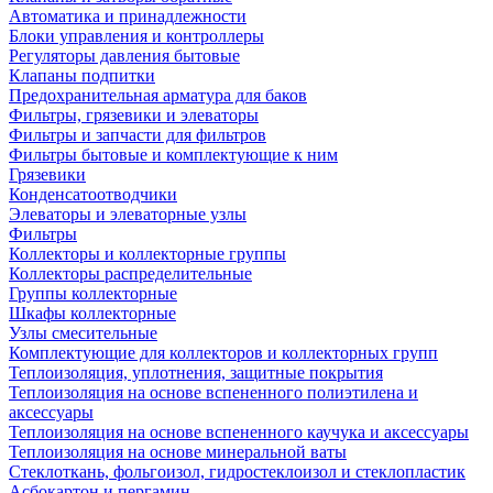
Автоматика и принадлежности
Блоки управления и контроллеры
Регуляторы давления бытовые
Клапаны подпитки
Предохранительная арматура для баков
Фильтры, грязевики и элеваторы
Фильтры и запчасти для фильтров
Фильтры бытовые и комплектующие к ним
Грязевики
Конденсатоотводчики
Элеваторы и элеваторные узлы
Фильтры
Коллекторы и коллекторные группы
Коллекторы распределительные
Группы коллекторные
Шкафы коллекторные
Узлы смесительные
Комплектующие для коллекторов и коллекторных групп
Теплоизоляция, уплотнения, защитные покрытия
Теплоизоляция на основе вспененного полиэтилена и
аксессуары
Теплоизоляция на основе вспененного каучука и аксессуары
Теплоизоляция на основе минеральной ваты
Стеклоткань, фольгоизол, гидростеклоизол и стеклопластик
Асбокартон и пергамин