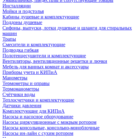
Умывальники, пьедесталы и сопутствующие товары
Инсталляции
Мойки и подстолья
Кабины душевые и комплектующие
Поддоны душевые
Сифоны, выпуски, лотки душевые и шланги для стиральных
машин
Трапы
Смесители и комплектующие
Подводка гибкая
Полотенцесушители и комплектующие
Вентиляторы, вентиляционные решетки и лючки
Мебель для ванных комнат и аксессуары
Приборы учета и КИПиА
Манометры
Термометры и оправы
Термоманометры
Счётчики воды
Теплосчетчики и комплектующие
Датчики давления
Комплектующие для КИПиА
Насосы и насосное оборудование
Насосы циркуляционные с мокрым ротором
Насосы консольные, консольно-моноблочные
Насосы ин-лайн с сухим ротором