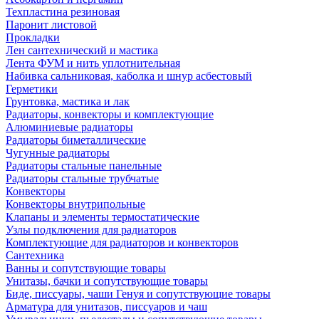
Техпластина резиновая
Паронит листовой
Прокладки
Лен сантехнический и мастика
Лента ФУМ и нить уплотнительная
Набивка сальниковая, каболка и шнур асбестовый
Герметики
Грунтовка, мастика и лак
Радиаторы, конвекторы и комплектующие
Алюминиевые радиаторы
Радиаторы биметаллические
Чугунные радиаторы
Радиаторы стальные панельные
Радиаторы стальные трубчатые
Конвекторы
Конвекторы внутрипольные
Клапаны и элементы термостатические
Узлы подключения для радиаторов
Комплектующие для радиаторов и конвекторов
Сантехника
Ванны и сопутствующие товары
Унитазы, бачки и сопутствующие товары
Биде, писсуары, чаши Генуя и сопутствующие товары
Арматура для унитазов, писсуаров и чаш