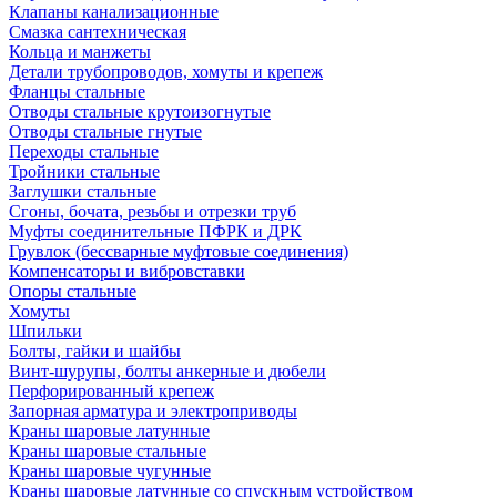
Клапаны канализационные
Смазка сантехническая
Кольца и манжеты
Детали трубопроводов, хомуты и крепеж
Фланцы стальные
Отводы стальные крутоизогнутые
Отводы стальные гнутые
Переходы стальные
Тройники стальные
Заглушки стальные
Сгоны, бочата, резьбы и отрезки труб
Муфты соединительные ПФРК и ДРК
Грувлок (бессварные муфтовые соединения)
Компенсаторы и вибровставки
Опоры стальные
Хомуты
Шпильки
Болты, гайки и шайбы
Винт-шурупы, болты анкерные и дюбели
Перфорированный крепеж
Запорная арматура и электроприводы
Краны шаровые латунные
Краны шаровые стальные
Краны шаровые чугунные
Краны шаровые латунные со спускным устройством