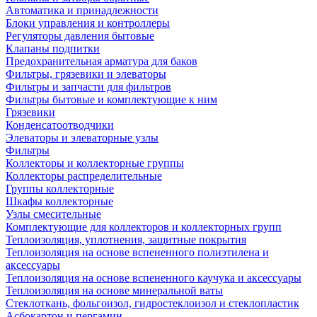
Автоматика и принадлежности
Блоки управления и контроллеры
Регуляторы давления бытовые
Клапаны подпитки
Предохранительная арматура для баков
Фильтры, грязевики и элеваторы
Фильтры и запчасти для фильтров
Фильтры бытовые и комплектующие к ним
Грязевики
Конденсатоотводчики
Элеваторы и элеваторные узлы
Фильтры
Коллекторы и коллекторные группы
Коллекторы распределительные
Группы коллекторные
Шкафы коллекторные
Узлы смесительные
Комплектующие для коллекторов и коллекторных групп
Теплоизоляция, уплотнения, защитные покрытия
Теплоизоляция на основе вспененного полиэтилена и
аксессуары
Теплоизоляция на основе вспененного каучука и аксессуары
Теплоизоляция на основе минеральной ваты
Стеклоткань, фольгоизол, гидростеклоизол и стеклопластик
Асбокартон и пергамин